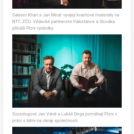
Saleem Khan a Jan Minár vyvíjejí kvantové materiály na
NTC ZČU. Vědecké partnerství Pákistánce a Slováka
přináší Plzni výsledky.
Sociologové Jan Váně a Lukáš Dirga pomáhají Plzni v
práci s lidmi na okraji společnosti.