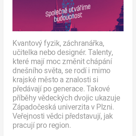
Kvantový fyzik, záchranářka,
učitelka nebo designér. Talenty,
které mají moc změnit chápání
dnešního světa, se rodí i mimo
krajské město a znalosti si
předávají po generace. Takové
příběhy vědeckých dvojic ukazuje
Západočeská univerzita v Plzni.
Veřejnosti vědci představují, jak
pracují pro region.