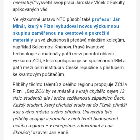
neexistují,“
vysvětlil svoji práci Jaroslav Vlček z Fakulty
aplikovaných věd.
Ve výzkumné ústavu NTC působí také
profesor Ján
Minár, který v Plzni vybudoval novou výzkumnou
skupinu zaměřenou na kvantové a pokročilé
materiály
a své zkušenosti předává mladším kolegům,
například Saleemovi Khanovi. Právě kvantové
technologie a materiály patří mezi prioritní oblasti
výzkumu ZČU, která spolupracuje se společností IBM a
patří mezi osm institucí v České republice s přístupem
ke kvantovým počítačům.
Příběhy těchto talentů z celého regionu propojuje ZČU v
Plzni.
„Bez ZČU by ve městě a v kraji chybělo nejen 13
tisíc studentů, ale i srdce vzdělanosti západních Čech.
Každý student, který přichází studovat do Plzně, přináší
kus svého města, svého příběhu. Univerzita tyto
příběhy spojuje a pomáhá z nich tvořit budoucnost
celého regionu – v energetice, zdravotnictví i na
školách,“
uzavřel Jan Váně.