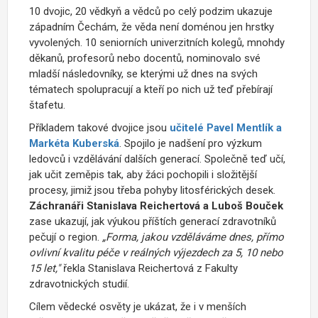
10 dvojic, 20 vědkyň a vědců po celý podzim ukazuje
západním Čechám, že věda není doménou jen hrstky
vyvolených. 10 seniorních univerzitních kolegů, mnohdy
děkanů, profesorů nebo docentů, nominovalo své
mladší následovníky, se kterými už dnes na svých
tématech spolupracují a kteří po nich už teď přebírají
štafetu.
Příkladem takové dvojice jsou
učitelé Pavel Mentlík a
Markéta Kuberská
. Spojilo je nadšení pro výzkum
ledovců i vzdělávání dalších generací. Společně teď učí,
jak učit zeměpis tak, aby žáci pochopili i složitější
procesy, jimiž jsou třeba pohyby litosférických desek.
Záchranáři Stanislava Reichertová a Luboš Bouček
zase ukazují, jak výukou příštích generací zdravotníků
pečují o region.
„Forma, jakou vzděláváme dnes, přímo
ovlivní kvalitu péče v reálných výjezdech za 5, 10 nebo
15 let,"
řekla Stanislava Reichertová z Fakulty
zdravotnických studií.
Cílem vědecké osvěty je ukázat, že i v menších