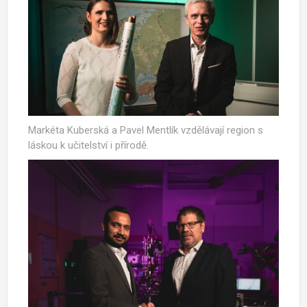
Markéta Kuberská a Pavel Mentlík vzdělávají region s
láskou k učitelství i přírodě.