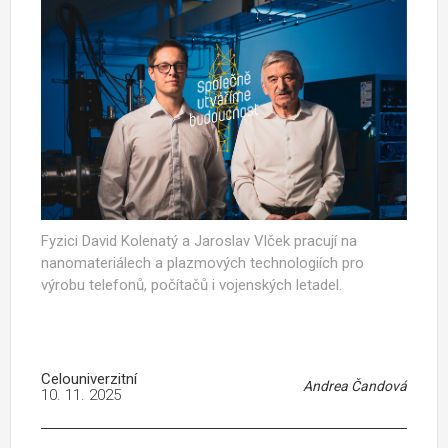
Fyzici David Kolenatý a Jaroslav Vlček pracují na
nanomateriálech a plazmových technologiích pro
výrobu telefonů, počítačů i vojenských letadel.
Celouniverzitní
Andrea Čandová
10. 11. 2025