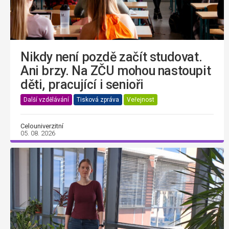
Nikdy není pozdě začít studovat.
Ani brzy. Na ZČU mohou nastoupit
děti, pracující i senioři
Další vzdělávání
Tisková zpráva
Veřejnost
Celouniverzitní
05. 08. 2026