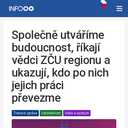
Společně utváříme
budoucnost, říkají
vědci ZČU regionu a
ukazují, kdo po nich
jejich práci
převezme
Tisková zpráva
Udržitelnost
Věda a výzkum