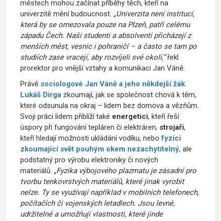
městech mohou začínat příběhy těch, kteří na
univerzitě mění budoucnost.
„Univerzita není institucí,
která by se omezovala pouze na Plzeň, patří celému
západu Čech. Naši studenti a absolventi přicházejí z
menších měst, vesnic i pohraničí – a často se tam po
studiích zase vracejí, aby rozvíjeli své okolí,“
řekl
prorektor pro vnější vztahy a komunikaci Jan Váně.
Právě
sociologové Jan Váně a jeho někdejší žák
Lukáš Dirga
zkoumají, jak se společnost chová k těm,
které odsunula na okraj – lidem bez domova a vězňům.
Svoji práci lidem přiblíží také
energetici
, kteří řeší
úspory při fungování tepláren či elektráren,
strojaři
,
kteří hledají možnosti ukládání vodíku, nebo
fyzici
zkoumající svět pouhým okem nezachytitelný
, ale
podstatný pro výrobu elektroniky či nových
materiálů.
„Fyzika výbojového plazmatu je zásadní pro
tvorbu tenkovrstvých materiálů, které jinak vyrobit
nelze. Ty se využívají například v mobilních telefonech,
počítačích či vojenských letadlech. Jsou levné,
udržitelné a umožňují vlastnosti, které jinde