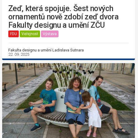
Zeď, která spojuje. Šest nových
ornamentů nově zdobí zeď dvora
Fakulty designu a umění ZČU
FDU
Veřejnost
Výstava
Fakulta designu a umění Ladislava Sutnara
22. 09. 2025