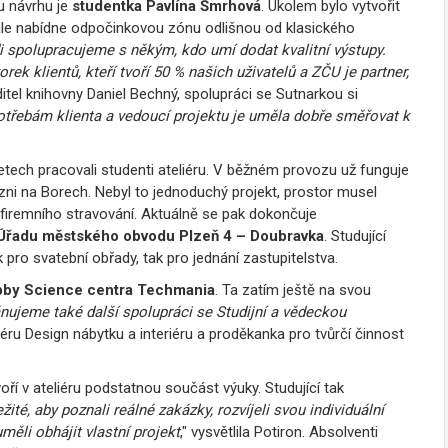
u návrhu je
studentka Pavlína Šmrhová
. Úkolem bylo vytvořit
ň ale nabídne odpočinkovou zónu odlišnou od klasického
i spolupracujeme s někým, kdo umí dodat kvalitní výstupy.
orek klientů, kteří tvoří 50 % našich uživatelů a ZČU je partner,
ditel knihovny Daniel Bechný, spolupráci se Sutnarkou si
 potřebám klienta a vedoucí projektu je uměla dobře směřovat k
etech pracovali studenti ateliéru. V běžném provozu už funguje
lzni na Borech. Nebyl to jednoduchý projekt, prostor musel
firemního stravování. Aktuálně se pak dokončuje
a Úřadu městského obvodu Plzeň 4 – Doubravka
. Studující
k pro svatební obřady, tak pro jednání zastupitelstva.
bby Science centra Techmania
. Ta zatím ještě na svou
nujeme také další spolupráci se Studijní a vědeckou
liéru Design nábytku a interiéru a proděkanka pro tvůrčí činnost
ří v ateliéru podstatnou součást výuky. Studující tak
žité, aby poznali reálné zakázky, rozvíjeli svou individuální
měli obhájit vlastní projekt
," vysvětlila Potiron. Absolventi