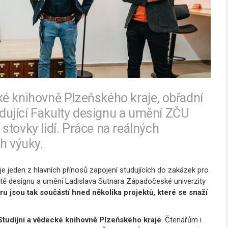
ké knihovně Plzeňského kraje, obřadní
tudující Fakulty designu a umění ZČU
í stovky lidí. Práce na reálných
h výuky.
je jeden z hlavních přínosů zapojení studujících do zakázek pro
ultě designu a umění Ladislava Sutnara Západočeské univerzity
éru jsou tak součástí hned několika projektů, které se snaží
Studijní a vědecké knihovně Plzeňského kraje
. Čtenářům i