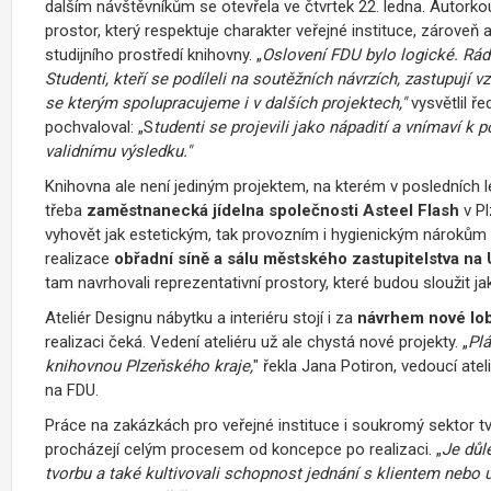
dalším návštěvníkům se otevřela ve čtvrtek 22. ledna. Autorko
prostor, který respektuje charakter veřejné instituce, zárove
studijního prostředí knihovny. „
Oslovení FDU bylo logické. Rád
Studenti, kteří se podíleli na soutěžních návrzích, zastupují vz
se kterým spolupracujeme i v dalších projektech,"
vysvětlil ře
pochvaloval: „S
tudenti se projevili jako nápadití a vnímaví k
validnímu výsledku."
Knihovna ale není jediným projektem, na kterém v posledních l
třeba
zaměstnanecká jídelna společnosti Asteel Flash
v P
vyhovět jak estetickým, tak provozním i hygienickým nárokům 
realizace
obřadní síně a sálu městského zastupitelstva n
tam navrhovali reprezentativní prostory, které budou sloužit ja
Ateliér Designu nábytku a interiéru stojí i za
návrhem nové lo
realizaci čeká. Vedení ateliéru už ale chystá nové projekty. „
Plá
knihovnou Plzeňského kraje,
" řekla Jana Potiron, vedoucí ate
na FDU.
Práce na zakázkách pro veřejné instituce i soukromý sektor tvo
procházejí celým procesem od koncepce po realizaci. „
Je důle
tvorbu a také kultivovali schopnost jednání s klientem nebo u