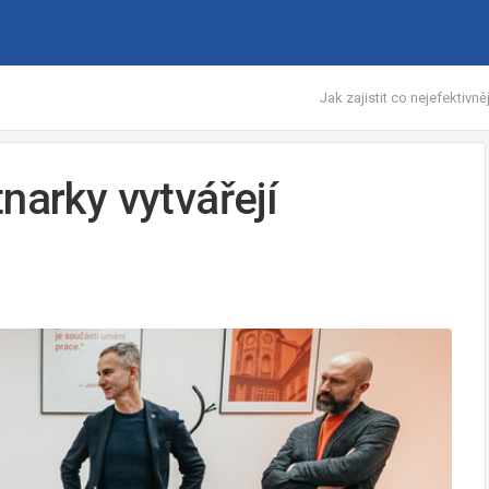
Jak zajistit co nejefektivn
narky vytvářejí