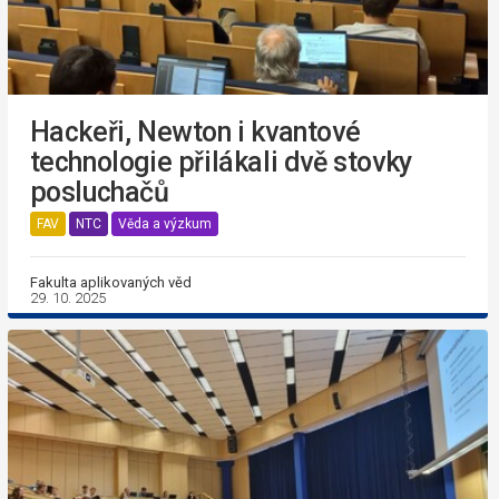
Hackeři, Newton i kvantové
technologie přilákali dvě stovky
posluchačů
FAV
NTC
Věda a výzkum
Fakulta aplikovaných věd
29. 10. 2025