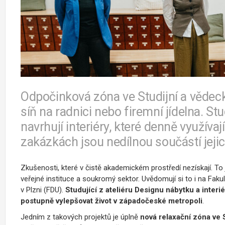
Odpočinková zóna ve Studijní a vědec
síň na radnici nebo firemní jídelna. S
navrhují interiéry, které denně využívaj
zakázkách jsou nedílnou součástí jejic
Zkušenosti, které v čistě akademickém prostředí nezískají. To 
veřejné instituce a soukromý sektor. Uvědomují si to i na Fak
v Plzni (FDU).
Studující z ateliéru Designu nábytku a interi
postupně vylepšovat život v západočeské metropoli
.
Jedním z takových projektů je úplně
nová relaxační zóna ve 