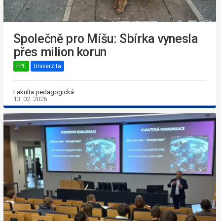
Společně pro Míšu: Sbírka vynesla
přes milion korun
FPE
Univerzita
Fakulta pedagogická
13. 02. 2026