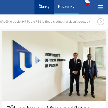
Články
Pozvánky
ější péči o pacienty? Podle FZS je třeba sjednotit a ujasnit postupy