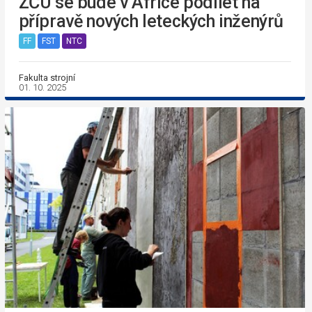
ZČU se bude v Africe podílet na
přípravě nových leteckých inženýrů
FF
FST
NTC
Fakulta strojní
01. 10. 2025