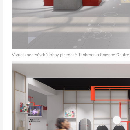
Vizualizace návrhů lobby plzeňské Techmania Science Centre.