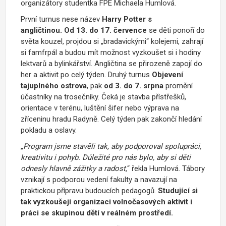
organizátory studentka FPE Michaela Humlová.
První turnus nese název
Harry Potter s
angličtinou.
Od 13. do 17. července
se děti ponoří do
světa kouzel, projdou si „bradavickými“ kolejemi, zahrají
si famfrpál a budou mít možnost vyzkoušet si i hodiny
lektvarů a bylinkářství. Angličtina se přirozeně zapojí do
her a aktivit po celý týden. Druhý turnus
Objevení
tajuplného ostrova
, pak
od 3. do 7. srpna
promění
účastníky na trosečníky. Čeká je stavba přístřešků,
orientace v terénu, luštění šifer nebo výprava na
zříceninu hradu Radyně. Celý týden pak zakončí hledání
pokladu a oslavy.
„
Program jsme stavěli tak, aby podporoval spolupráci,
kreativitu i pohyb. Důležité pro nás bylo, aby si děti
odnesly hlavně zážitky a radost,
“ řekla Humlová. Tábory
vznikají s podporou vedení fakulty a navazují na
praktickou přípravu budoucích pedagogů.
Studující si
tak vyzkoušejí organizaci volnočasových aktivit i
práci se skupinou dětí v reálném prostředí.