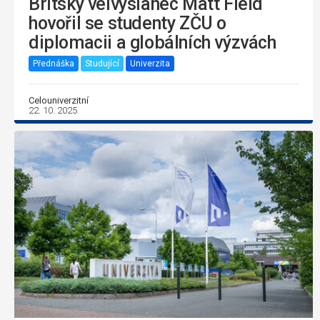
Britský velvyslanec Matt Field
hovořil se studenty ZČU o
diplomacii a globálních výzvách
Přednáška
Studující
Univerzita
Celouniverzitní
22. 10. 2025