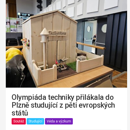
Olympiáda techniky přilákala do
Plzně studující z pěti evropských
států
Soutěž
Studující
Věda a výzkum