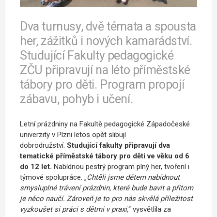
Dva turnusy, dvě témata a spousta
her, zážitků i nových kamarádství.
Studující Fakulty pedagogické
ZČU připravují na léto příměstské
tábory pro děti. Program propojí
zábavu, pohyb i učení.
Letní prázdniny na Fakultě pedagogické Západočeské
univerzity v Plzni letos opět slibují
dobrodružství.
Studující fakulty připravují dva
tematické příměstské tábory pro děti ve věku od 6
do 12 let.
Nabídnou pestrý program plný her, tvoření i
týmové spolupráce. „
Chtěli jsme dětem nabídnout
smysluplné trávení prázdnin, které bude bavit a přitom
je něco naučí. Zároveň je to pro nás skvělá příležitost
vyzkoušet si práci s dětmi v praxi,
“ vysvětlila za