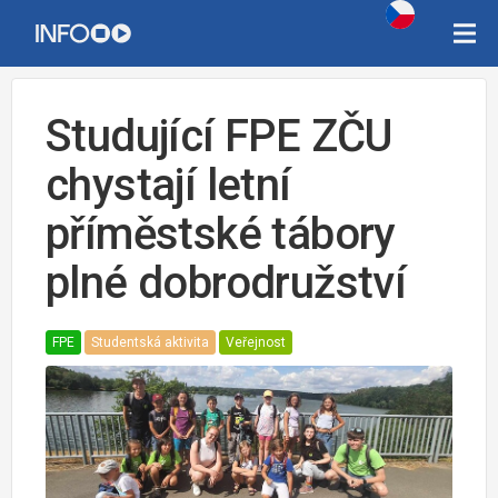
Studující FPE ZČU
chystají letní
příměstské tábory
plné dobrodružství
FPE
Studentská aktivita
Veřejnost