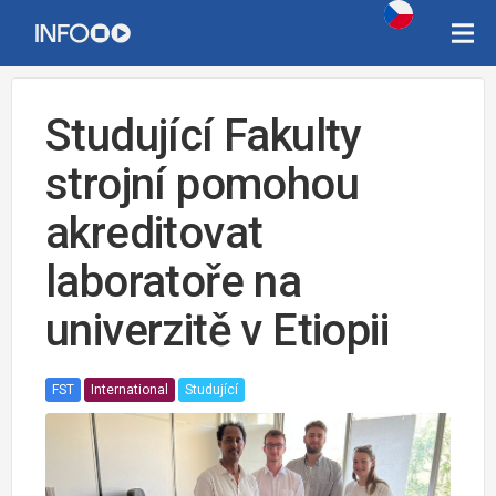
Studující Fakulty
strojní pomohou
akreditovat
laboratoře na
univerzitě v Etiopii
FST
International
Studující