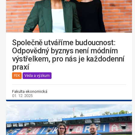
Společně utváříme budoucnost:
Odpovědný byznys není módním
výstřelkem, pro nás je každodenní
praxí
FEK
Věda a výzkum
Fakulta ekonomická
01. 12. 2025