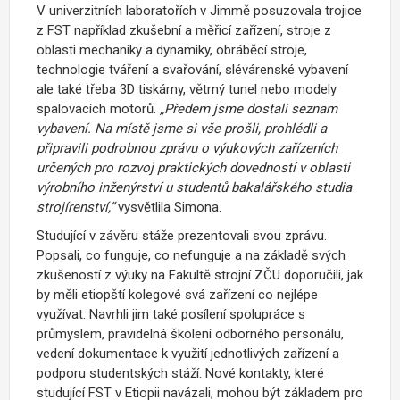
V univerzitních laboratořích v Jimmě posuzovala trojice
z FST například zkušební a měřicí zařízení, stroje z
oblasti mechaniky a dynamiky, obráběcí stroje,
technologie tváření a svařování, slévárenské vybavení
ale také třeba 3D tiskárny, větrný tunel nebo modely
spalovacích motorů.
„Předem jsme dostali seznam
vybavení. Na místě jsme si vše prošli, prohlédli a
připravili podrobnou zprávu o výukových zařízeních
určených pro rozvoj praktických dovedností v oblasti
výrobního inženýrství u studentů bakalářského studia
strojírenství,“
vysvětlila Simona.
Studující v závěru stáže prezentovali svou zprávu.
Popsali, co funguje, co nefunguje a na základě svých
zkušeností z výuky na Fakultě strojní ZČU doporučili, jak
by měli etiopští kolegové svá zařízení co nejlépe
využívat. Navrhli jim také posílení spolupráce s
průmyslem, pravidelná školení odborného personálu,
vedení dokumentace k využití jednotlivých zařízení a
podporu studentských stáží. Nové kontakty, které
studující FST v Etiopii navázali, mohou být základem pro