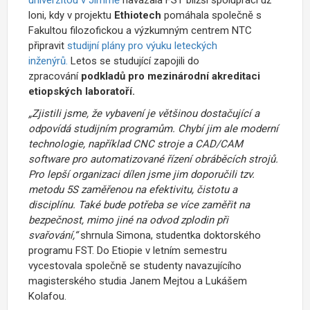
loni, kdy v projektu
Ethiotech
pomáhala společně s
Fakultou filozofickou a výzkumným centrem NTC
připravit
studijní plány pro výuku leteckých
inženýrů.
Letos se studující zapojili do
zpracování
podkladů pro
mezinárodní akreditaci
etiopských laboratoří.
„Zjistili jsme, že vybavení je většinou dostačující a
odpovídá studijním programům. Chybí jim ale moderní
technologie, například CNC stroje a CAD/CAM
software pro automatizované řízení obráběcích strojů.
Pro lepší organizaci dílen jsme jim doporučili tzv.
metodu 5S zaměřenou na efektivitu, čistotu a
disciplínu. Také bude potřeba se více zaměřit na
bezpečnost, mimo jiné na odvod zplodin při
svařování,“
shrnula Simona, studentka doktorského
programu FST. Do Etiopie v letním semestru
vycestovala společně se studenty navazujícího
magisterského studia Janem Mejtou a Lukášem
Kolafou.