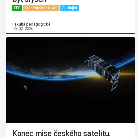
FPE
Studentská aktivita
Studující
Fakulta pedagogická
06. 02. 2026
Konec mise českého satelitu.