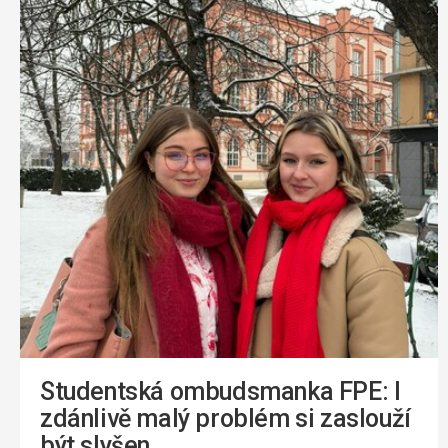
Studentská ombudsmanka FPE: I
zdánlivě malý problém si zaslouží
být slyšen