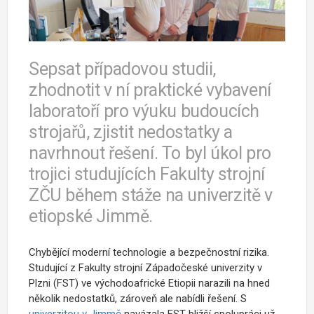
Sepsat případovou studii,
zhodnotit v ní praktické vybavení
laboratoří pro výuku budoucích
strojařů, zjistit nedostatky a
navrhnout řešení. To byl úkol pro
trojici studujících Fakulty strojní
ZČU během stáže na univerzitě v
etiopské Jimmě.
Chybějící moderní technologie a bezpečnostní rizika.
Studující z Fakulty strojní Západočeské univerzity v
Plzni (FST) ve východoafrické Etiopii narazili na hned
několik nedostatků, zároveň ale nabídli řešení. S
univerzitou v Jimmě
navázala FST bližší spolupráci už