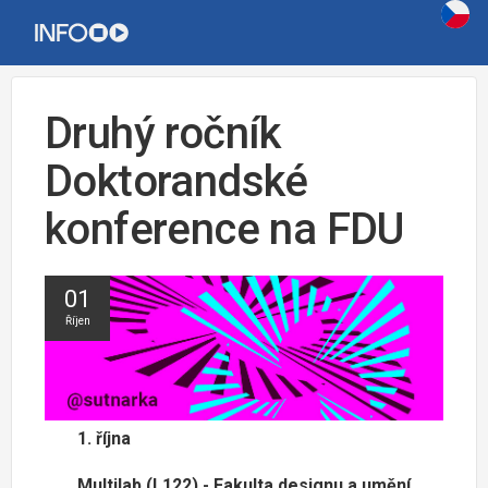
Druhý ročník
Doktorandské
konference na FDU
01
Říjen
1. října
Multilab (L122) - Fakulta designu a umění