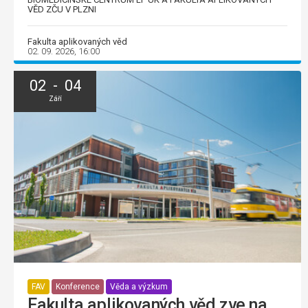
VĚD ZČU V PLZNI
Fakulta aplikovaných věd
02. 09. 2026, 16:00
02 - 04
Září
FAV
Konference
Věda a výzkum
Fakulta aplikovaných věd zve na