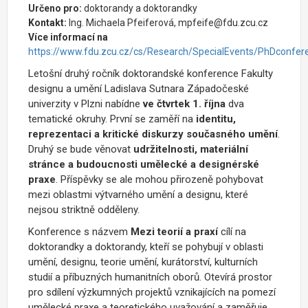
Určeno pro:
doktorandy a doktorandky
Kontakt:
Ing. Michaela Pfeiferová, mpfeife@fdu.zcu.cz
Více informací na
https://www.fdu.zcu.cz/cs/Research/SpecialEvents/PhDconfer
Letošní druhý ročník doktorandské konference Fakulty
designu a umění Ladislava Sutnara Západočeské
univerzity v Plzni nabídne
ve čtvrtek 1. října
dva
tematické okruhy. První se zaměří na
identitu,
reprezentaci a kritické diskurzy současného umění
.
Druhý se bude věnovat
udržitelnosti, materiální
stránce a budoucnosti umělecké a designérské
praxe
. Příspěvky se ale mohou přirozeně pohybovat
mezi oblastmi výtvarného umění a designu, které
nejsou striktně odděleny.
Konference s názvem
Mezi teorií a praxí
cílí na
doktorandky a doktorandy, kteří se pohybují v oblasti
umění, designu, teorie umění, kurátorství, kulturních
studií a příbuzných humanitních oborů. Otevírá prostor
pro sdílení výzkumných projektů vznikajících na pomezí
umělecké praxe a teoretického uvažování a zaměřuje