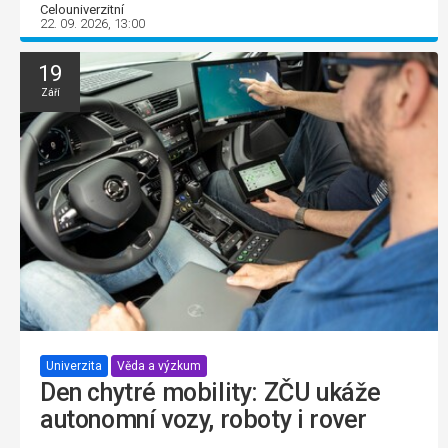
Celouniverzitní
22. 09. 2026, 13:00
19
Září
Univerzita
Věda a výzkum
Den chytré mobility: ZČU ukáže
autonomní vozy, roboty i rover