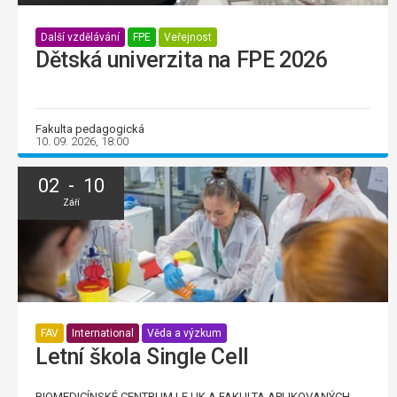
Další vzdělávání
FPE
Veřejnost
Dětská univerzita na FPE 2026
Fakulta pedagogická
10. 09. 2026, 18:00
02 - 10
Září
FAV
International
Věda a výzkum
Letní škola Single Cell
BIOMEDICÍNSKÉ CENTRUM LF UK A FAKULTA APLIKOVANÝCH