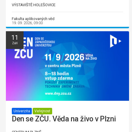
VÝSTAVIŠTĚ HOLEŠOVICE
Fakulta aplikovaných věd
19. 09. 2026, 09:00
11
Září
Univerzita
Veřejnost
Den se ZČU. Věda na živo v Plzni