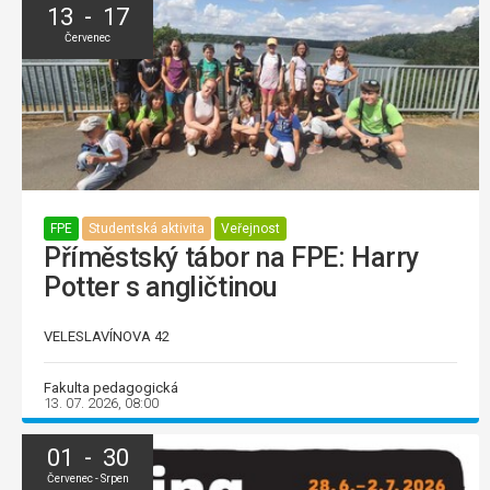
13 - 17
Červenec
FPE
Studentská aktivita
Veřejnost
Příměstský tábor na FPE: Harry
Potter s angličtinou
VELESLAVÍNOVA 42
Fakulta pedagogická
13. 07. 2026, 08:00
01 - 30
Červenec - Srpen