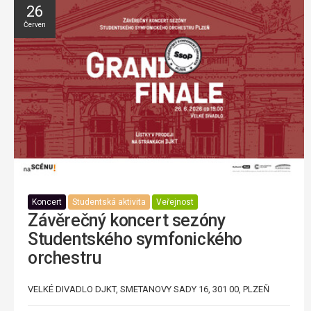
26
Červen
Koncert
Studentská aktivita
Veřejnost
Závěrečný koncert sezóny
Studentského symfonického
orchestru
VELKÉ DIVADLO DJKT, SMETANOVY SADY 16, 301 00, PLZEŇ