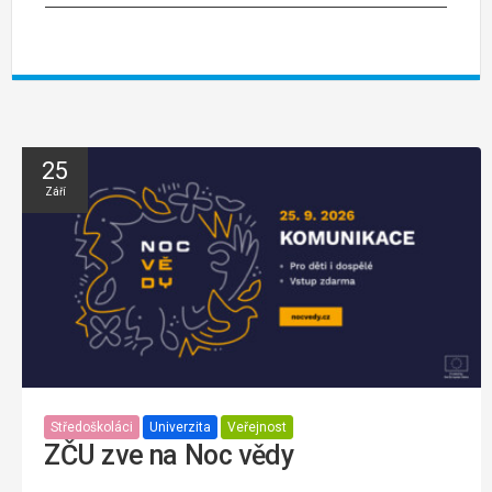
25
Září
Středoškoláci
Univerzita
Veřejnost
ZČU zve na Noc vědy