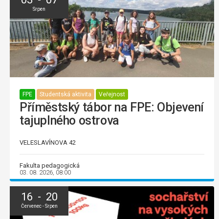
Srpen
FPE
Studentská aktivita
Veřejnost
Příměstský tábor na FPE: Objevení
tajuplného ostrova
VELESLAVÍNOVA 42
Fakulta pedagogická
03. 08. 2026, 08:00
16 - 20
Červenec - Srpen