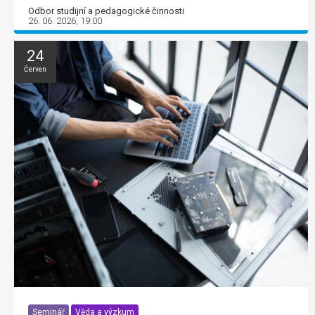
Odbor studijní a pedagogické činnosti
26. 06. 2026, 19:00
24
Červen
Seminář
Věda a výzkum