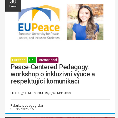
30
Červen
EUPeace
FPE
International
Peace-Centered Pedagogy:
workshop o inkluzivní výuce a
respektující komunikaci
HTTPS://UTAH.ZOOM.US/J/4314318133
Fakulta pedagogická
30. 06. 2026, 16:00