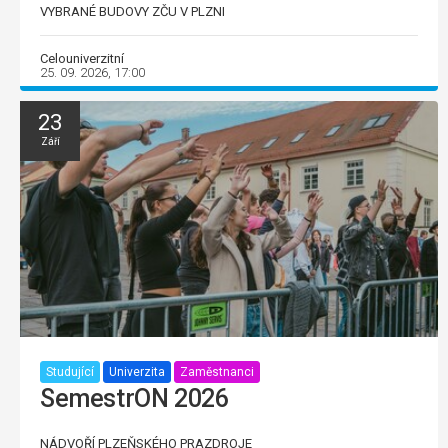
VYBRANÉ BUDOVY ZČU V PLZNI
Celouniverzitní
25. 09. 2026, 17:00
23
Září
Studující
Univerzita
Zaměstnanci
SemestrON 2026
NÁDVOŘÍ PLZEŇSKÉHO PRAZDROJE