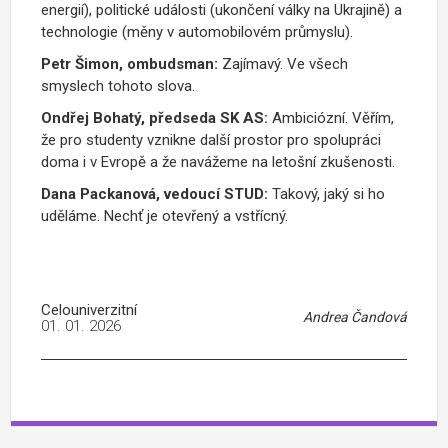
energií), politické události (ukončení války na Ukrajině) a
technologie (měny v automobilovém průmyslu).
Petr Šimon, ombudsman:
Zajímavý. Ve všech
smyslech tohoto slova.
Ondřej Bohatý, předseda SK AS:
Ambiciózní. Věřím,
že pro studenty vznikne další prostor pro spolupráci
doma i v Evropě a že navážeme na letošní zkušenosti.
Dana Packanová, vedoucí STUD:
Takový, jaký si ho
uděláme. Nechť je otevřený a vstřícný.
Celouniverzitní
Andrea Čandová
01. 01. 2026