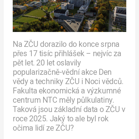
Na ZČU dorazilo do konce srpna
přes 17 tisíc přihlášek – nejvíc za
pět let. 20 let oslavily
popularizačně-vědní akce Den
vědy a techniky ZČU i Noci vědců.
Fakulta ekonomická a výzkumné
centrum NTC měly půlkulatiny.
Taková jsou základní data o ZČU v
roce 2025. Jaký to ale byl rok
očima lidí ze ZČU?