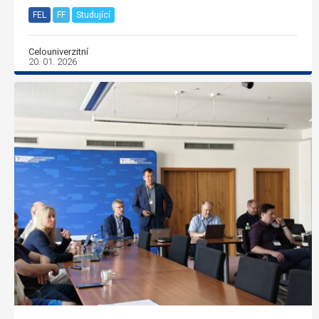
FEL
FF
Studující
Celouniverzitní
20. 01. 2026