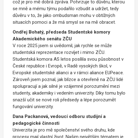
což je pro mě dobrá zpráva. Potvrzuje to důvěru, kterou
se mně a mému týmu podařilo vzbudit a udržet, tedy
důvěru v to, že jako ombudsman mohu v obtížných
situacích pomoci a že má smysl se na mě obracet.
Ondřej Bohatý, předseda Studentské komory
Akademického senátu ZČU
V roce 2025 jsem si uvědomil, jak rychle se může
studentská reprezentace rozvíjet i mimo ZČU.
Studentská komora AS letos posílila svou působnost v
České republice i Evropě, v Radě vysokých škol, v
Evropské studentské alianci a v rámci aliance EUPeace.
Zároveň jsem poznal, jak blízce a otevřeně na ZČU lidé
spolupracují a jak silné je vzájemné porozumění mezi
studenty, akademiky i vedením univerzity. Díky tomu bylo
snazší učit se nové roli předsedy a lépe porozumět
fungování univerzity.
Dana Packanová, vedoucí odboru studijní a
pedagogické činnosti
Univerzita je pro mě společenství svého druhu, kde
procesy mají vlastní život. Našim největším tématem je