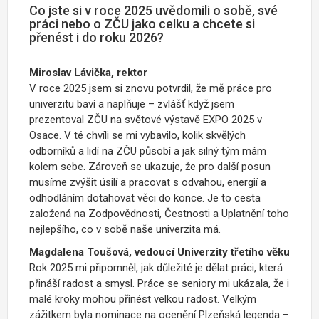
Co jste si v roce 2025 uvědomili o sobě, své
práci nebo o ZČU jako celku a chcete si
přenést i do roku 2026?
Miroslav Lávička, rektor
V roce 2025 jsem si znovu potvrdil, že mě práce pro
univerzitu baví a naplňuje – zvlášť když jsem
prezentoval ZČU na světové výstavě EXPO 2025 v
Osace. V té chvíli se mi vybavilo, kolik skvělých
odborníků a lidí na ZČU působí a jak silný tým mám
kolem sebe. Zároveň se ukazuje, že pro další posun
musíme zvýšit úsilí a pracovat s odvahou, energií a
odhodláním dotahovat věci do konce. Je to cesta
založená na Zodpovědnosti, Čestnosti a Uplatnění toho
nejlepšího, co v sobě naše univerzita má.
Magdalena Toušová, vedoucí Univerzity třetího věku
Rok 2025 mi připomněl, jak důležité je dělat práci, která
přináší radost a smysl. Práce se seniory mi ukázala, že i
malé kroky mohou přinést velkou radost. Velkým
zážitkem byla nominace na ocenění Plzeňská legenda –