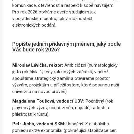
komunikace, otevřenost a respekt k sobě navzájem.
Pro rok 2026 otvíráme dveře studujícím jak
v poradenském centru, tak v možnostech
elektronických podání.
Popište jedním přídavným jménem, jaký podle
Vás bude rok 2026?
Miroslav Lávička, rektor:
Ambiciózní (numerologicky
je to rok čísla 1; tedy rok nových začátků, v němž
spouštíme strategický záměr a otevíráme prostor
výzvám, projektům a příležitostem, které posunou naši
univerzitu na novou úroveň).
Magdalena Toušová, vedoucí U3V:
Podnětný (rok
plný nových výzev, učení, změn, nápadů, radosti a
příležitostí k růstu).
Petr Jícha, vedoucí SKM:
Úspěšný. Z globálního
pohledu skrze ekonomiku (pokračující stabilizace cen