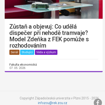
Zůstaň a objevuj: Co udělá
dispečer při nehodě tramvaje?
Model Zdeňka z FEK pomůže s
rozhodováním
Seriál
Studující
Věda a výzkum
Fakulta ekonomická
07. 05. 2026
Copyright Západočeská univerzita v Plzni 2015 - 2026,
infozcu@rek.zcu.cz