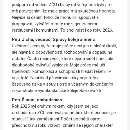
podpora od vedení ZČU i hlasy od veřejnosti byly pro
mě potvrzením, že moje práce má skutečnou hodnotu.
Nejvíce si cením toho, že mohu lidi spojovat a
propojovat, vytvářet mosty mezi generacemi,
institucemi i komunitami. To chci nést i do roku 2026.
Petr Jícha, vedoucí Správy kolejí a menz
Uvědomil jsem si, že moje práce není jen o plnění úkolů,
ale hlavně o odpovědnosti, rozhodování a dopadu na
ostatní. Často řeším věci, které nejsou vidět hned, ale
dlouhodobě ovlivňují výsledek. Moje práce mě učí
trpělivosti, komunikaci a schopnosti hledat řešení i v
nejistotě. Například při vnímání míry nejistoty a
časového rizika v souvislosti s včasným dokončením
rekonstrukce vysokoškolské koleje Baarova 36.
Petr Šimon, ombudsman
Rok 2025 byl druhým rokem, kdy jsem se jako
ombudsman ZČU věnoval podnětům, které přinášeli jak
studující, tak zaměstnaní. Počet podnětů oproti
předchozímu roku vzrostl, změnil se i jejich charakter,