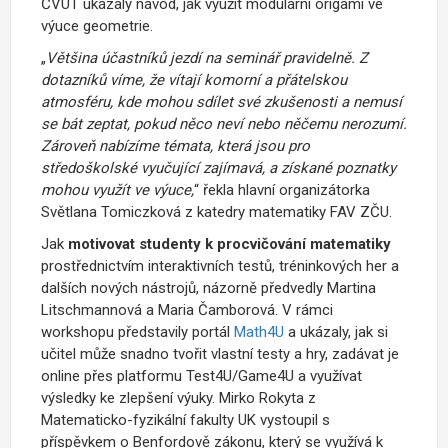
ČVUT ukázaly návod, jak využít modulární origami ve
výuce geometrie.
„
Většina účastníků jezdí na seminář pravidelně. Z
dotazníků víme, že vítají komorní a přátelskou
atmosféru, kde mohou sdílet své zkušenosti a nemusí
se bát zeptat, pokud něco neví nebo něčemu nerozumí.
Zároveň nabízíme témata, která jsou pro
středoškolské vyučující zajímavá, a získané poznatky
mohou využít ve výuce,
“ řekla hlavní organizátorka
Světlana Tomiczková z katedry matematiky FAV ZČU.
Jak
motivovat studenty k procvičování matematiky
prostřednictvím interaktivních testů, tréninkových her a
dalších nových nástrojů, názorně předvedly Martina
Litschmannová a Maria Čamborová. V rámci
workshopu představily portál
Math4U
a ukázaly, jak si
učitel může snadno tvořit vlastní testy a hry, zadávat je
online přes platformu Test4U/Game4U a využívat
výsledky ke zlepšení výuky. Mirko Rokyta z
Matematicko-fyzikální fakulty UK vystoupil s
příspěvkem o Benfordově zákonu, který se využívá k