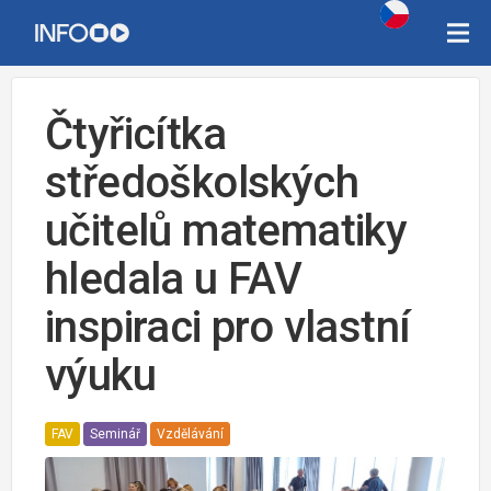
Čtyřicítka
středoškolských
učitelů matematiky
hledala u FAV
inspiraci pro vlastní
výuku
FAV
Seminář
Vzdělávání