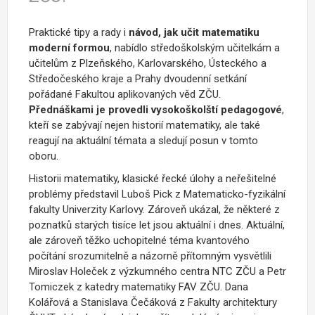
Praktické tipy a rady i
návod, jak učit matematiku
moderní formou
, nabídlo
středoškolským učitelkám a
učitelům z Plzeňského, Karlovarského, Ústeckého a
Středočeského kraje a Prahy dvoudenní setkání
pořádané Fakultou aplikovaných věd ZČU.
Přednáškami je provedli vysokoškolští pedagogové
,
kteří se zabývají nejen historií matematiky, ale také
reagují na aktuální témata a sledují posun v tomto
oboru.
Historii matematiky, klasické řecké úlohy a neřešitelné
problémy představil Luboš Pick z Matematicko-fyzikální
fakulty Univerzity Karlovy. Zároveň ukázal, že některé z
poznatků starých tisíce let jsou aktuální i dnes.
Aktuální,
ale zároveň těžko uchopitelné téma kvantového
počítání
srozumitelně a názorně přítomným vysvětlili
Miroslav Holeček z výzkumného centra NTC ZČU a Petr
Tomiczek
z katedry matematiky FAV ZČU.
Dana
Kolářová a Stanislava Čečáková z Fakulty architektury