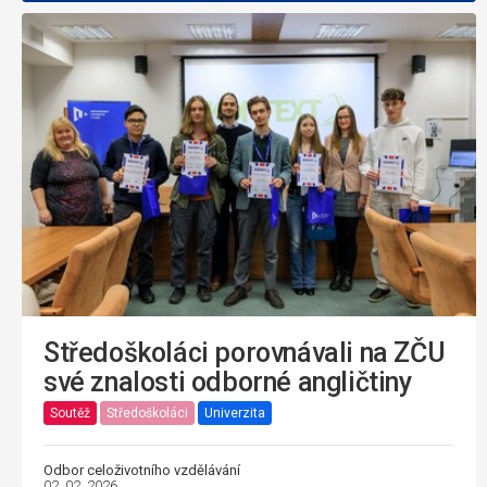
Středoškoláci porovnávali na ZČU
své znalosti odborné angličtiny
Soutěž
Středoškoláci
Univerzita
Odbor celoživotního vzdělávání
02. 02. 2026