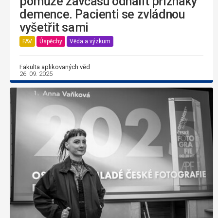
pomůže zavčasu odhalit příznaky
demence. Pacienti se zvládnou
vyšetřit sami
FAV
Úspěchy
Věda a výzkum
Fakulta aplikovaných věd
26. 09. 2025