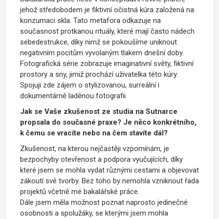
jehož středobodem je fiktivní očistná kúra založená na
konzumaci skla. Tato metafora odkazuje na
současnost protkanou rituály, které mají často nádech
sebedestrukce, díky nimž se pokoušíme uniknout
negativním pocitům vyvolaným tlakem dnešní doby.
Fotografická série zobrazuje imaginativní světy, fiktivní
prostory a sny, jimiž prochází uživatelka této kúry.
Spojuji zde zájem o stylizovanou, surreální i
dokumentárně laděnou fotografii.
Jak se Vaše zkušenost ze studia na Sutnarce
propsala do současné praxe? Je něco konkrétního,
k čemu se vracíte nebo na čem stavíte dál?
Zkušenost, na kterou nejčastěji vzpomínám, je
bezpochyby otevřenost a podpora vyučujících, díky
které jsem se mohla vydat různými cestami a objevovat
zákoutí své tvorby. Bez toho by nemohla vzniknout řada
projektů včetně mé bakalářské práce.
Dále jsem měla možnost poznat naprosto jedinečné
osobnosti a spolužáky, se kterými jsem mohla