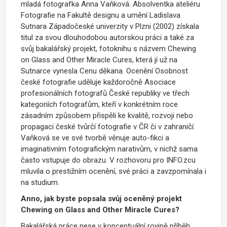
mladá fotografka Anna Vaňková. Absolventka ateliéru
Fotografie na Fakultě designu a umění Ladislava
Sutnara Západočeské univerzity v Plzni (2002) získala
titul za svou dlouhodobou autorskou práci a také za
svůj bakalářský projekt, fotoknihu s názvem Chewing
on Glass and Other Miracle Cures, která jí už na
Sutnarce vynesla Cenu děkana. Ocenění Osobnost
české fotografie uděluje každoročně Asociace
profesionálních fotografů České republiky ve třech
kategoriích fotografům, kteří v konkrétním roce
zásadním způsobem přispěli ke kvalitě, rozvoji nebo
propagaci české tvůrčí fotografie v ČR či v zahraničí.
Vaňková se ve své tvorbě věnuje auto-fikci a
imaginativním fotografickým narativům, v nichž sama
často vstupuje do obrazu. V rozhovoru pro INFO.zcu
mluvila o prestižním ocenění, své práci a zavzpomínala i
na studium.
Anno, jak byste popsala svůj oceněný projekt
Chewing on Glass and Other Miracle Cures?
Bakalářská práce nese v konceptuální rovině příběh,