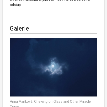
odstup.
Galerie
Anna Vaňková: Chewing on Glass and Other Miracle
Cures