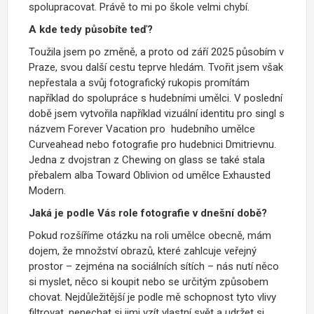
spolupracovat. Právě to mi po škole velmi chybí.
A kde tedy působíte teď?
Toužila jsem po změně, a proto od září 2025 působím v
Praze, svou další cestu teprve hledám. Tvořit jsem však
nepřestala a svůj fotografický rukopis promítám
například do spolupráce s hudebními umělci. V poslední
době jsem vytvořila například vizuální identitu pro singl s
názvem Forever Vacation pro hudebního umělce
Curveahead nebo fotografie pro hudebnici Dmitrievnu.
Jedna z dvojstran z Chewing on glass se také stala
přebalem alba Toward Oblivion od umělce Exhausted
Modern.
Jaká je podle Vás role fotografie v dnešní době?
Pokud rozšíříme otázku na roli umělce obecně, mám
dojem, že množství obrazů, které zahlcuje veřejný
prostor – zejména na sociálních sítích – nás nutí něco
si myslet, něco si koupit nebo se určitým způsobem
chovat. Nejdůležitější je podle mě schopnost tyto vlivy
filtrovat, nenechat si jimi vzít vlastní svět a udržet si