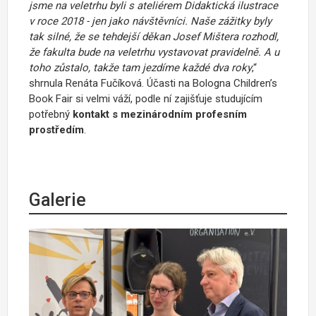
jsme na veletrhu byli s ateliérem Didaktická ilustrace
v roce 2018 - jen jako návštěvníci. Naše zážitky byly
tak silné, že se tehdejší děkan Josef Mištera rozhodl,
že fakulta bude na veletrhu vystavovat pravidelně. A u
toho zůstalo, takže tam jezdíme každé dva roky
,“
shrnula Renáta Fučíková. Účasti na Bologna Children’s
Book Fair si velmi váží, podle ní zajišťuje studujícím
potřebný
kontakt s mezinárodním profesním
prostředím
.
Galerie