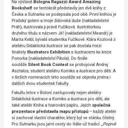
Na výstavě
Bologna Ragazzi Award Amazing
Bookshelf
se tentokrát představily jen dvě knihy z
Česka a Sutnarka se podepsala pod obě. První knihou je
Pražský golem a moje židovská duše (nakladatelství
Práh), ilustrovala ji právě Fučíková. Ilustrátorkou
druhého titulu s názvem Jé! (nakladatelství Meandr) je
Marita Kelbl, bývalá studentka Fučíkové. Klára Kozlová z
ateliéru Didaktická ilustrace se pak dostala mezi
finalisty
Illustrators Exhibition
s ilustracemi ke knize
Ponorka (nakladatelství Pikola). Do finále
soutěže
Silent Book Contest
se probojoval Andrej
Asztalos, student ateliéru Komiks a ilustrace pro děti. A
v širších nominacích této soutěže se objevila jména i
dalších dvou studentek fakulty.
Fakultu letos v Boloni zastupovaly nejen ateliéry
Didaktická ilustrace a Komiks a ilustrace pro děti, ale
také ateliér Kniha a tvarování papíru. Jejich
společná
prezentace představila mapu přístupů
– každý ateliér
si zachoval vlastní charakter, který byl ve stánku čitelný.
Pro Sutnarku jsou jarní cesty do Itálie už tradicí. „
Poprvé