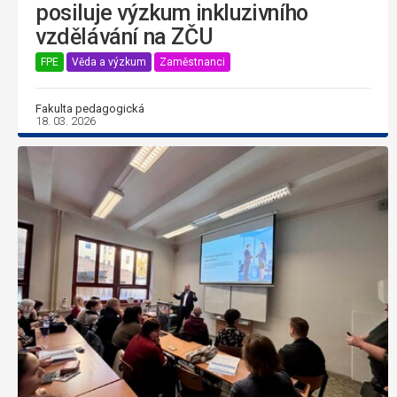
posiluje výzkum inkluzivního
vzdělávání na ZČU
FPE
Věda a výzkum
Zaměstnanci
Fakulta pedagogická
18. 03. 2026