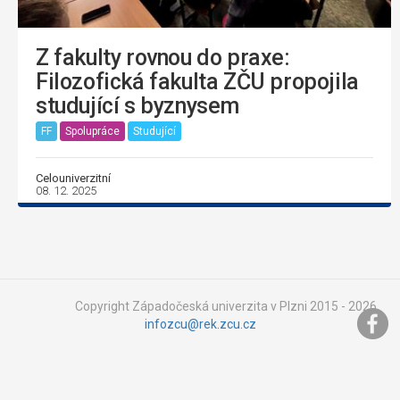
Z fakulty rovnou do praxe:
Filozofická fakulta ZČU propojila
studující s byznysem
FF
Spolupráce
Studující
Celouniverzitní
08. 12. 2025
Copyright Západočeská univerzita v Plzni 2015 - 2026,
infozcu@rek.zcu.cz