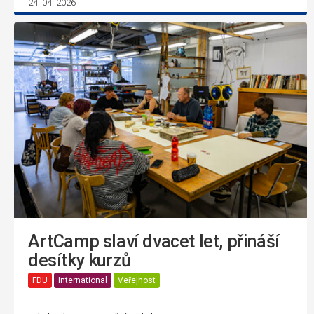
24. 04. 2026
ArtCamp slaví dvacet let, přináší
desítky kurzů
FDU
International
Veřejnost