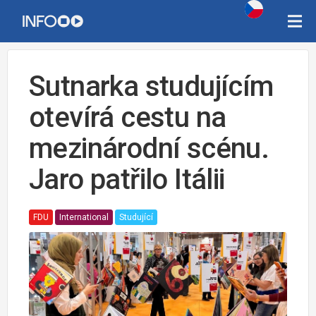
Sutnarka studujícím
otevírá cestu na
mezinárodní scénu.
Jaro patřilo Itálii
FDU
International
Studující