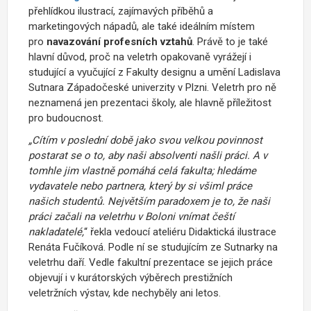
přehlídkou ilustrací, zajímavých příběhů a
marketingových nápadů, ale také ideálním místem
pro
navazování profesních vztahů
. Právě to je také
hlavní důvod, proč na veletrh opakovaně vyrážejí i
studující a vyučující z Fakulty designu a umění Ladislava
Sutnara Západočeské univerzity v Plzni. Veletrh pro ně
neznamená jen prezentaci školy, ale hlavně příležitost
pro budoucnost.
„Cítím v poslední době jako svou velkou povinnost
postarat se o to, aby naši absolventi našli práci. A v
tomhle jim vlastně pomáhá celá fakulta; hledáme
vydavatele nebo partnera, který by si všiml práce
našich studentů. Největším paradoxem je to, že naši
práci začali na veletrhu v Boloni vnímat čeští
nakladatelé,
“ řekla vedoucí ateliéru Didaktická ilustrace
Renáta Fučíková. Podle ní se studujícím ze Sutnarky na
veletrhu daří. Vedle fakultní prezentace se jejich práce
objevují i v kurátorských výběrech prestižních
veletržních výstav, kde nechyběly ani letos.