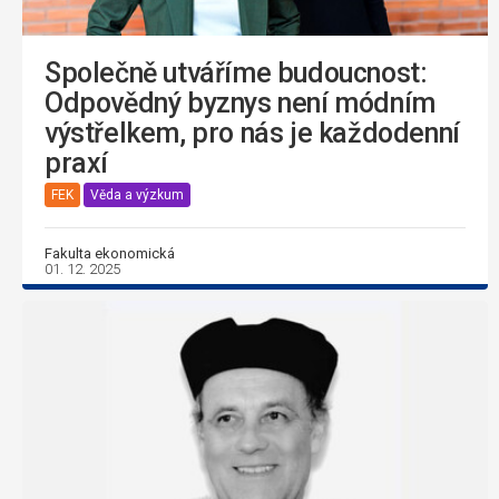
Společně utváříme budoucnost:
Odpovědný byznys není módním
výstřelkem, pro nás je každodenní
praxí
FEK
Věda a výzkum
Fakulta ekonomická
01. 12. 2025