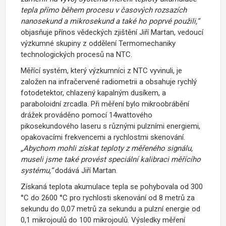
tepla přímo během procesu v časových rozsazích
nanosekund a mikrosekund a také ho poprvé použili,“
objasňuje přínos vědeckých zjištění Jiří Martan, vedoucí
výzkumné skupiny z oddělení Termomechaniky
technologických procesů na NTC.
Měřící systém, který výzkumníci z NTC vyvinuli, je
založen na infračervené radiometrii a obsahuje rychlý
fotodetektor, chlazený kapalným dusíkem, a
paraboloidní zrcadla. Při měření bylo mikroobrábění
drážek prováděno pomocí 14wattového
pikosekundového laseru s různými pulzními energiemi,
opakovacími frekvencemi a rychlostmi skenování.
„Abychom mohli získat teploty z měřeného signálu,
museli jsme také provést speciální kalibraci měřícího
systému,“
dodává Jiří Martan.
Získaná teplota akumulace tepla se pohybovala od 300
°C do 2600 °C pro rychlosti skenování od 8 metrů za
sekundu do 0,07 metrů za sekundu a pulzní energie od
0,1 mikrojoulů do 100 mikrojoulů. Výsledky měření