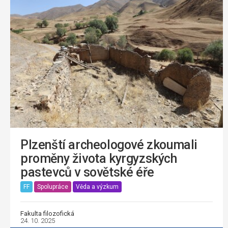
Plzenští archeologové zkoumali
proměny života kyrgyzských
pastevců v sovětské éře
FF
Spolupráce
Věda a výzkum
Fakulta filozofická
24. 10. 2025