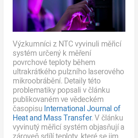
Výzkumníci z NTC vyvinuli měřicí
systém určený k měření
povrchové teploty během
ultrakrátkého pulzního laserového
mikroobrábění. Detaily této
problematiky popsali v článku
publikovaném ve vědeckém
časopisu
International Journal of
Heat and Mass Transfer
. V článku
vyvinutý měřicí systém objasňují a
zároveň sdílí teploty, které se jim