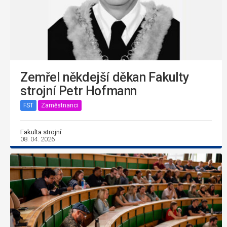
Zemřel někdejší děkan Fakulty
strojní Petr Hofmann
FST
Zaměstnanci
Fakulta strojní
08. 04. 2026