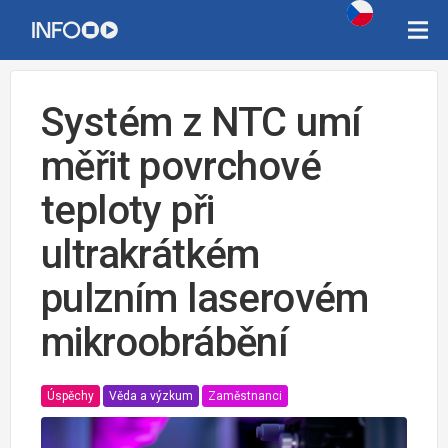
Systém z NTC umí
měřit povrchové
teploty při
ultrakrátkém
pulzním laserovém
mikroobrábění
Úspěchy
Věda a výzkum
Zaměstnanci