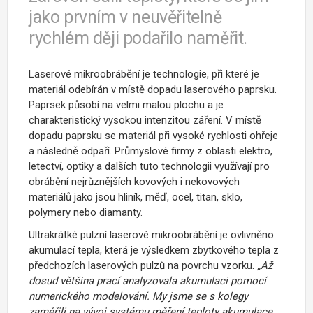
jako prvním v neuvěřitelně
rychlém ději podařilo naměřit.
Laserové mikroobrábění je technologie, při které je
materiál odebírán v místě dopadu laserového paprsku.
Paprsek působí na velmi malou plochu a je
charakteristický vysokou intenzitou záření. V místě
dopadu paprsku se materiál při vysoké rychlosti ohřeje
a následně odpaří. Průmyslové firmy z oblasti elektro,
letectví, optiky a dalších tuto technologii využívají pro
obrábění nejrůznějších kovových i nekovových
materiálů jako jsou hliník, měď, ocel, titan, sklo,
polymery nebo diamanty.
Ultrakrátké pulzní laserové mikroobrábění je ovlivněno
akumulací tepla, která je výsledkem zbytkového tepla z
předchozích laserových pulzů na povrchu vzorku.
„Až
dosud většina prací analyzovala akumulaci pomocí
numerického modelování. My jsme se s kolegy
zaměřili na vývoj systému měření teploty akumulace