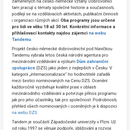
zaměřených na česko-německé vztahy. Dobrovolníci
tam pracují s tématy společné historie a současnosti,
podílejí se na vzdělávacích aktivitách, publikační činnosti
i organizaci různých akcí.
Oba programy jsou určené
pro lidi ve věku 18 až 30 let. Konkrétní informace a
přihlašovací kontakty najdou zájemci
na webu
Tandemu
.
Projekt česko-německé dobrovolnictví pod hlavičkou
Tandemu vybrala letos česká národní agentura pro
mezinárodní vzdělávání a výzkum
Dům zahraniční
spolupráce
(DZS) jako jeden z nejlepších v Česku. V
kategorii „internacionalizace" ho hodnotitelé zařadili
mezi šestici nominovaných na Cenu DZS. Ocenění
každoročně vyzdvihuje kvalitní praxi v oblasti
mezinárodního vzdělávání a potvrzuje přínos programu
jak pro jeho účastníky, tak pro společnost. Podrobnosti,
přehled všech nominovaných i oceněných je k dispozici
na webu DZS
.
Tandem je součástí Západočeské univerzity v Plzni. Už
od roku 1997 se věnuje podpoře, sbližování a rozvoji