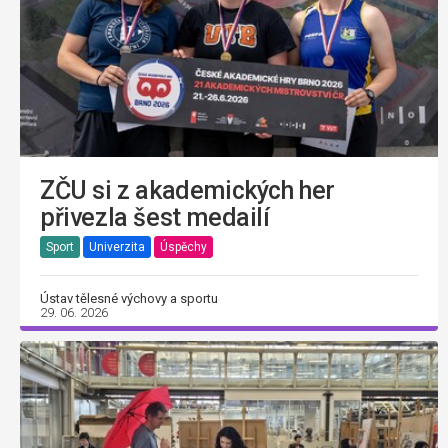
ZČU si z akademických her
přivezla šest medailí
Sport
Univerzita
Úspěchy
Ústav tělesné výchovy a sportu
29. 06. 2026