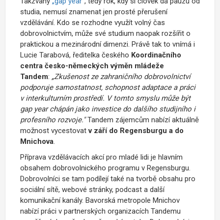
Takzvaný
„gap year“
, tedy rok, kdy si člověk dá pauzu od
studia, nemusí znamenat jen prosté přerušení
vzdělávání. Kdo se rozhodne využít volný čas
dobrovolnictvím, může své studium naopak rozšířit o
praktickou a mezinárodní dimenzi. Právě tak to vnímá i
Lucie Tarabová, ředitelka českého
Koordinačního
centra česko-německých výměn mládeže
Tandem
:
„Zkušenost ze zahraničního dobrovolnictví
podporuje samostatnost, schopnost adaptace a práci
v interkulturním prostředí. V tomto smyslu může být
gap year chápán jako investice do dalšího studijního i
profesního rozvoje."
Tandem zájemcům nabízí aktuálně
možnost vycestovat
v září do Regensburgu a do
Mnichova
.
Příprava vzdělávacích akcí pro mladé lidi je hlavním
obsahem dobrovolnického programu v Regensburgu.
Dobrovolníci se tam podílejí také na tvorbě obsahu pro
sociální sítě, webové stránky, podcast a další
komunikační kanály. Bavorská metropole Mnichov
nabízí práci v partnerských organizacích Tandemu