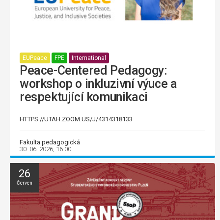
EUPeace
FPE
International
Peace-Centered Pedagogy:
workshop o inkluzivní výuce a
respektující komunikaci
HTTPS://UTAH.ZOOM.US/J/4314318133
Fakulta pedagogická
30. 06. 2026, 16:00
26
Červen