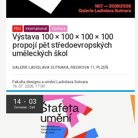
FDU
International
Výstava
Výstava 100 × 100 × 100 × 100
propojí pět středoevropských
uměleckých škol
GALERIE LADISLAVA SUTNARA, RIEGROVA 11, PLZEŇ
Fakulta designu a umění Ladislava Sutnara
16. 07. 2026, 17:00
14 - 03
Červenec - Září