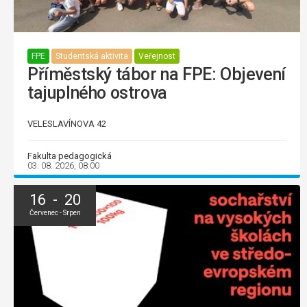
FPE
Studentská aktivita
Veřejnost
Příměstský tábor na FPE: Objevení
tajuplného ostrova
VELESLAVÍNOVA 42
Fakulta pedagogická
03. 08. 2026, 08:00
16 - 20
Červenec - Srpen