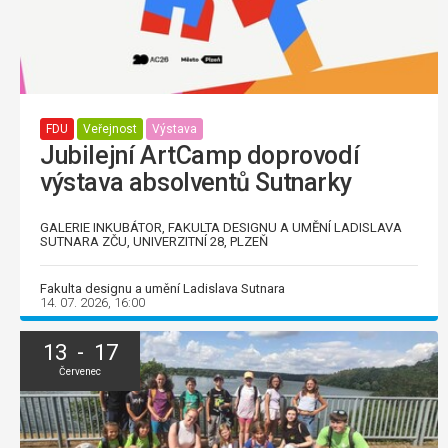
FDU
Veřejnost
Výstava
Jubilejní ArtCamp doprovodí
výstava absolventů Sutnarky
GALERIE INKUBÁTOR, FAKULTA DESIGNU A UMĚNÍ LADISLAVA
SUTNARA ZČU, UNIVERZITNÍ 28, PLZEŇ
Fakulta designu a umění Ladislava Sutnara
14. 07. 2026, 16:00
13 - 17
Červenec