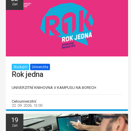
Září
Studující
Univerzita
Rok jedna
UNIVERZITNÍ KNIHOVNA V KAMPUSU NA BORECH
Celouniverzitní
22. 09. 2026, 13:00
19
Září