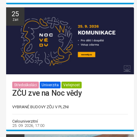
25
Září
Středoškoláci
Univerzita
Veřejnost
ZČU zve na Noc vědy
VYBRANÉ BUDOVY ZČU V PLZNI
Celouniverzitní
25. 09. 2026, 17:00