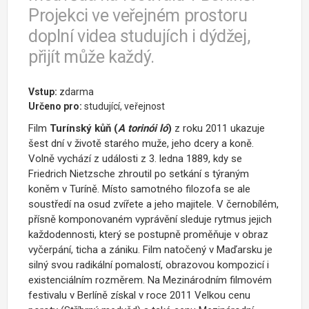
Projekci ve veřejném prostoru
doplní videa studujích i dýdžej,
přijít může každý.
Vstup:
zdarma
Určeno pro:
studující, veřejnost
Film
Turínský kůň (
A torinói ló
)
z roku 2011 ukazuje
šest dní v životě starého muže, jeho dcery a koně.
Volně vychází z události z 3. ledna 1889, kdy se
Friedrich Nietzsche zhroutil po setkání s týraným
koněm v Turíně. Místo samotného filozofa se ale
soustředí na osud zvířete a jeho majitele. V černobílém,
přísně komponovaném vyprávění sleduje rytmus jejich
každodennosti, který se postupně proměňuje v obraz
vyčerpání, ticha a zániku. Film natočený v Maďarsku je
silný svou radikální pomalostí, obrazovou kompozicí i
existenciálním rozměrem. Na Mezinárodním filmovém
festivalu v Berlíně získal v roce 2011 Velkou cenu