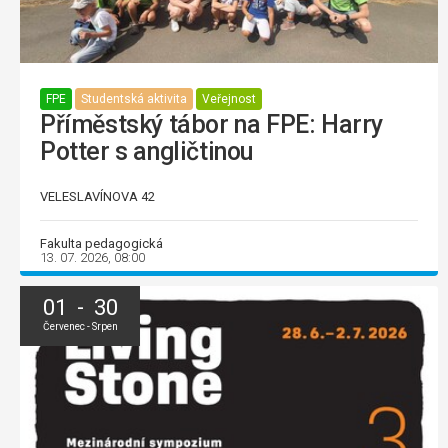
FPE
Studentská aktivita
Veřejnost
Příměstský tábor na FPE: Harry
Potter s angličtinou
VELESLAVÍNOVA 42
Fakulta pedagogická
13. 07. 2026, 08:00
01 - 30
Červenec - Srpen