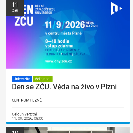
11
Září
Univerzita
Veřejnost
Den se ZČU. Věda na živo v Plzni
CENTRUM PLZNĚ
Celouniverzitní
11. 09. 2026, 08:00