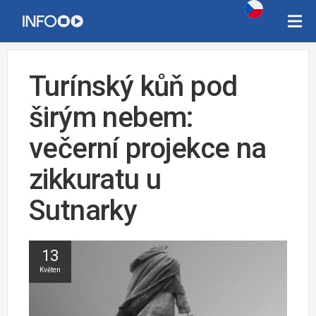
Turínský kůň pod
širým nebem:
večerní projekce na
zikkuratu u
Sutnarky
13
Květen