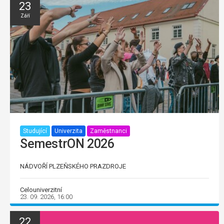
23
Září
Studující
Univerzita
Zaměstnanci
SemestrON 2026
NÁDVOŘÍ PLZEŇSKÉHO PRAZDROJE
Celouniverzitní
23. 09. 2026, 16:00
22