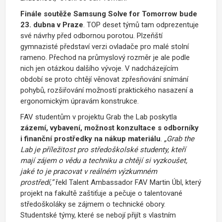
Finále soutěže Samsung Solve for Tomorrow bude
23. dubna v Praze
. TOP deset týmů tam odprezentuje
své návrhy před odbornou porotou. Plzeňští
gymnazisté představí verzi ovladače pro malé stolní
rameno. Přechod na průmyslový rozměr je ale podle
nich jen otázkou dalšího vývoje. V nadcházejícím
období se proto chtějí věnovat zpřesňování snímání
pohybů, rozšiřování možností praktického nasazení a
ergonomickým úpravám konstrukce.
FAV studentům v projektu Grab the Lab poskytla
zázemí, vybavení, možnost konzultace s odborníky
i finanční prostředky na nákup materiálu
.
„Grab the
Lab je příležitost pro středoškolské studenty, kteří
mají zájem o vědu a techniku a chtějí si vyzkoušet,
jaké to je pracovat v reálném výzkumném
prostředí,”
řekl Talent Ambassador FAV Martin Úbl, který
projekt na fakultě zaštiťuje a pečuje o talentované
středoškoláky se zájmem o technické obory.
Studentské týmy, které se nebojí přijít s vlastním