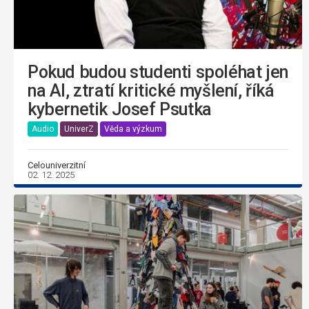
Pokud budou studenti spoléhat jen
na AI, ztratí kritické myšlení, říká
kybernetik Josef Psutka
Audio
UniverZ
Věda a výzkum
Celouniverzitní
02. 12. 2025