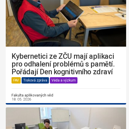
Kybernetici ze ZČU mají aplikaci
pro odhalení problémů s pamětí.
Pořádají Den kognitivního zdraví
FAV
Tisková zpráva
Věda a výzkum
Fakulta aplikovaných věd
18. 05. 2026