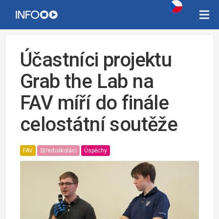
Účastníci projektu
Grab the Lab na
FAV míří do finále
celostátní soutěže
FAV
Středoškoláci
Úspěchy