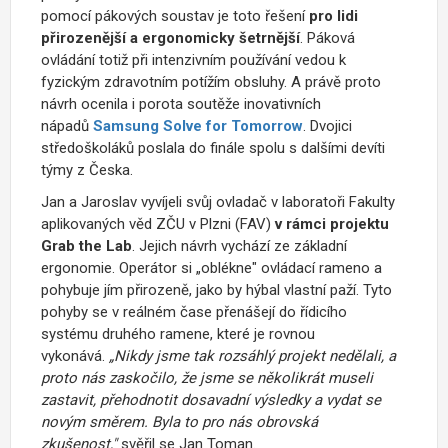
pomocí pákových soustav je toto řešení
pro lidi
přirozenější a ergonomicky šetrnější
. Páková
ovládání totiž při intenzivním používání vedou k
fyzickým zdravotním potížím obsluhy. A právě proto
návrh ocenila i porota soutěže inovativních
nápadů
Samsung Solve for Tomorrow
. Dvojici
středoškoláků poslala do finále spolu s dalšími devíti
týmy z Česka.
Jan a Jaroslav vyvíjeli svůj ovladač v laboratoři Fakulty
aplikovaných věd ZČU v Plzni (FAV)
v rámci projektu
Grab the Lab
. Jejich návrh vychází ze základní
ergonomie. Operátor si „oblékne" ovládací rameno a
pohybuje jím přirozeně, jako by hýbal vlastní paží. Tyto
pohyby se v reálném čase přenášejí do řídicího
systému druhého ramene, které je rovnou
vykonává.
„Nikdy jsme tak rozsáhlý projekt nedělali, a
proto nás zaskočilo, že jsme se několikrát museli
zastavit, přehodnotit dosavadní výsledky a vydat se
novým směrem. Byla to pro nás obrovská
zkušenost,"
svěřil se Jan Toman.