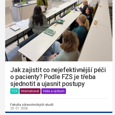
Jak zajistit co nejefektivnější péči
o pacienty? Podle FZS je třeba
sjednotit a ujasnit postupy
FZS
International
Věda a výzkum
Fakulta zdravotnických studií
23. 01. 2026