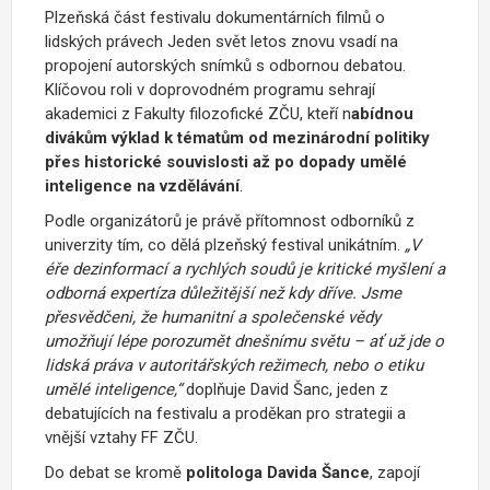
Plzeňská část festivalu dokumentárních filmů o
lidských právech Jeden svět letos znovu vsadí na
propojení autorských snímků s odbornou debatou.
Klíčovou roli v doprovodném programu sehrají
akademici z Fakulty filozofické ZČU, kteří n
abídnou
divákům výklad k tématům od mezinárodní politiky
přes historické souvislosti až po dopady umělé
inteligence na vzdělávání
.
Podle organizátorů je právě přítomnost odborníků z
univerzity tím, co dělá plzeňský festival unikátním.
„V
éře dezinformací a rychlých soudů je kritické myšlení a
odborná expertíza důležitější než kdy dříve. Jsme
přesvědčeni, že humanitní a společenské vědy
umožňují lépe porozumět dnešnímu světu – ať už jde o
lidská práva v autoritářských režimech, nebo o etiku
umělé inteligence,“
doplňuje David Šanc, jeden z
debatujících na festivalu a proděkan pro strategii a
vnější vztahy FF ZČU.
Do debat se kromě
politologa Davida Šance
, zapojí