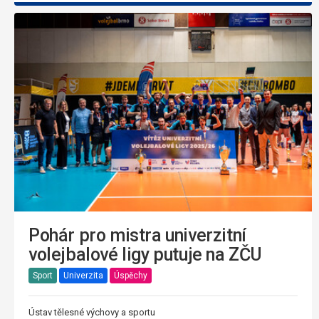
Pohár pro mistra univerzitní
volejbalové ligy putuje na ZČU
Sport
Univerzita
Úspěchy
Ústav tělesné výchovy a sportu