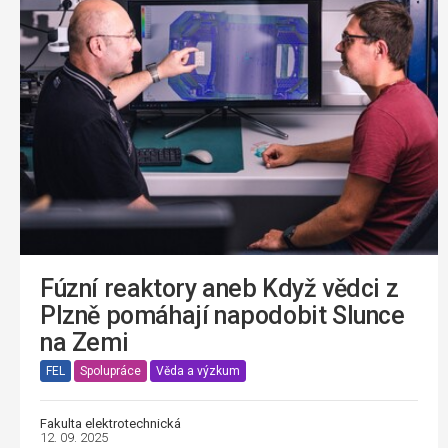
Fúzní reaktory aneb Když vědci z
Plzně pomáhají napodobit Slunce
na Zemi
FEL
Spolupráce
Věda a výzkum
Fakulta elektrotechnická
12. 09. 2025