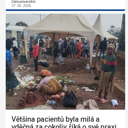
Celouniverzitní
27. 03. 2026
Většina pacientů byla milá a
vděčná za cokoliv, říká o své praxi