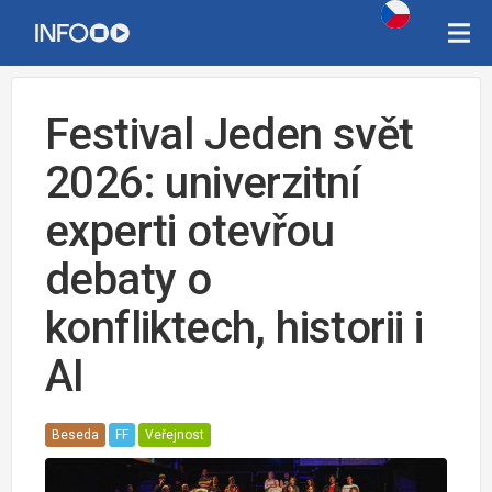
Festival Jeden svět
2026: univerzitní
experti otevřou
debaty o
konfliktech, historii i
AI
Beseda
FF
Veřejnost