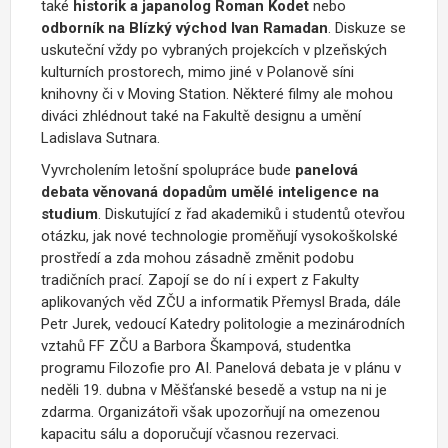
také
historik a japanolog
Roman Kodet
nebo
odborník na Blízký východ Ivan Ramadan
. Diskuze se
uskuteční vždy po vybraných projekcích v plzeňských
kulturních prostorech, mimo jiné v Polanově síni
knihovny či v Moving Station. Některé filmy ale mohou
diváci zhlédnout také na Fakultě designu a umění
Ladislava Sutnara.
Vyvrcholením letošní spolupráce bude
panelová
debata věnovaná dopadům umělé inteligence na
studium
. Diskutující z řad akademiků i studentů otevřou
otázku, jak nové technologie proměňují vysokoškolské
prostředí a zda mohou zásadně změnit podobu
tradičních prací. Zapojí se do ní i expert z Fakulty
aplikovaných věd ZČU a informatik Přemysl Brada, dále
Petr Jurek, vedoucí Katedry politologie a mezinárodních
vztahů FF ZČU a Barbora Škampová, studentka
programu Filozofie pro AI. Panelová debata je v plánu v
neděli 19. dubna v Měšťanské besedě a vstup na ni je
zdarma. Organizátoři však upozorňují na omezenou
kapacitu sálu a doporučují včasnou rezervaci.