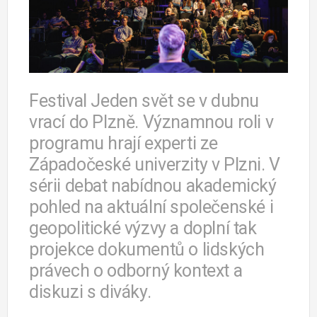
Festival Jeden svět se v dubnu
vrací do Plzně. Významnou roli v
programu hrají experti ze
Západočeské univerzity v Plzni. V
sérii debat nabídnou akademický
pohled na aktuální společenské i
geopolitické výzvy a doplní tak
projekce dokumentů o lidských
právech o odborný kontext a
diskuzi s diváky.