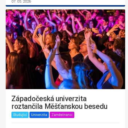
07. 05. 2026
Západočeská univerzita
roztančila Měšťanskou besedu
Studující
Univerzita
Zaměstnanci