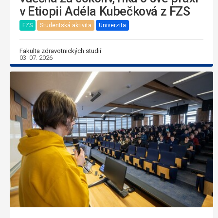
v Etiopii Adéla Kubečková z FZS
FZS
Studentská aktivita
Univerzita
Fakulta zdravotnických studií
03. 07. 2026