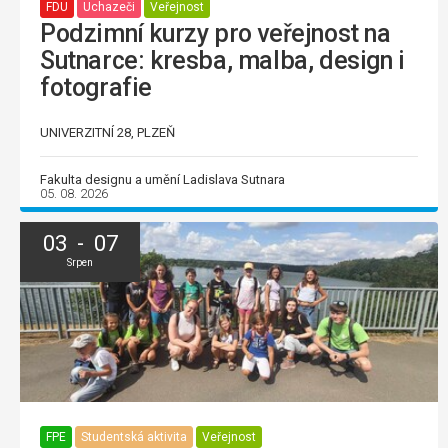
FDU
Uchazeči
Veřejnost
Podzimní kurzy pro veřejnost na
Sutnarce: kresba, malba, design i
fotografie
UNIVERZITNÍ 28, PLZEŇ
Fakulta designu a umění Ladislava Sutnara
05. 08. 2026
03 - 07
Srpen
FPE
Studentská aktivita
Veřejnost