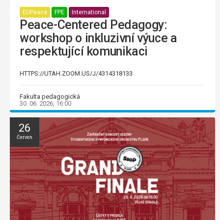
EUPeace
FPE
International
Peace-Centered Pedagogy:
workshop o inkluzivní výuce a
respektující komunikaci
HTTPS://UTAH.ZOOM.US/J/4314318133
Fakulta pedagogická
30. 06. 2026, 16:00
26
Červen