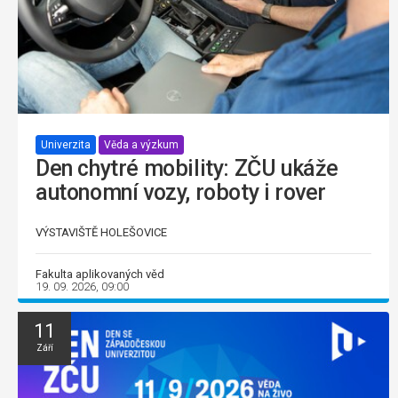
Univerzita
Věda a výzkum
Den chytré mobility: ZČU ukáže
autonomní vozy, roboty i rover
VÝSTAVIŠTĚ HOLEŠOVICE
Fakulta aplikovaných věd
19. 09. 2026, 09:00
11
Září