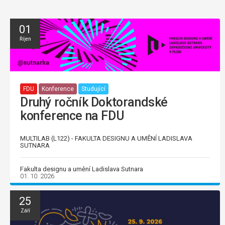
01
Říjen
FDU
Konference
Studující
Druhý ročník Doktorandské
konference na FDU
MULTILAB (L122) - FAKULTA DESIGNU A UMĚNÍ LADISLAVA
SUTNARA
Fakulta designu a umění Ladislava Sutnara
01. 10. 2026
25
Září