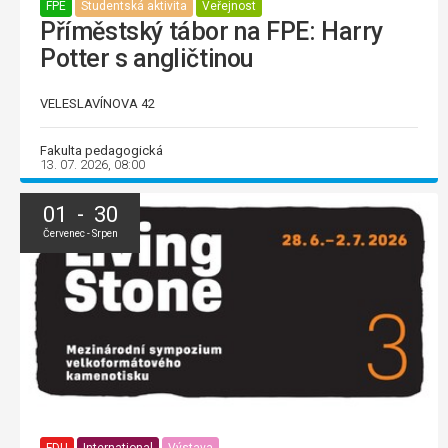
FPE
Studentská aktivita
Veřejnost
Příměstský tábor na FPE: Harry
Potter s angličtinou
VELESLAVÍNOVA 42
Fakulta pedagogická
13. 07. 2026, 08:00
01 - 30
Červenec - Srpen
FDU
International
Výstava