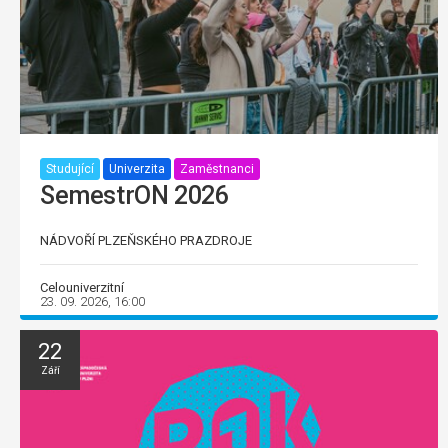
Studující
Univerzita
Zaměstnanci
SemestrON 2026
NÁDVOŘÍ PLZEŇSKÉHO PRAZDROJE
Celouniverzitní
23. 09. 2026, 16:00
22
Září