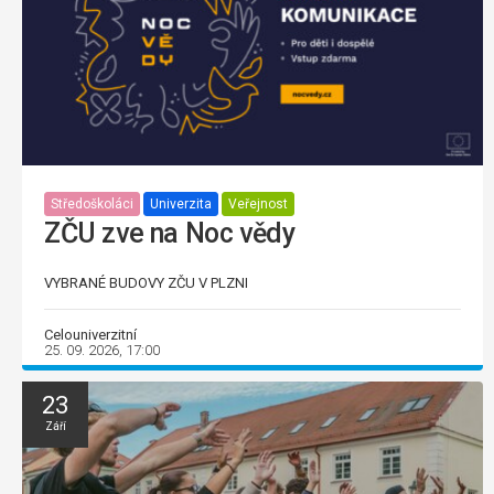
Středoškoláci
Univerzita
Veřejnost
ZČU zve na Noc vědy
VYBRANÉ BUDOVY ZČU V PLZNI
Celouniverzitní
25. 09. 2026, 17:00
23
Září