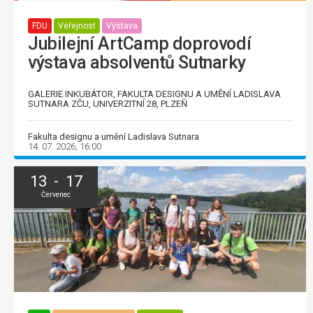
FDU
Veřejnost
Výstava
Jubilejní ArtCamp doprovodí
výstava absolventů Sutnarky
GALERIE INKUBÁTOR, FAKULTA DESIGNU A UMĚNÍ LADISLAVA
SUTNARA ZČU, UNIVERZITNÍ 28, PLZEŇ
Fakulta designu a umění Ladislava Sutnara
14. 07. 2026, 16:00
13 - 17
Červenec