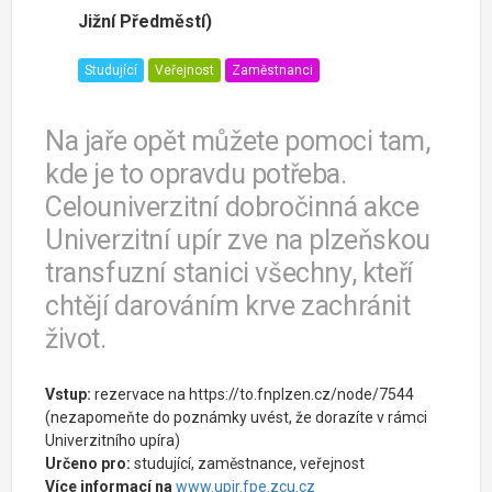
Jižní Předměstí)
Studující
Veřejnost
Zaměstnanci
Na jaře opět můžete pomoci tam,
kde je to opravdu potřeba.
Celouniverzitní dobročinná akce
Univerzitní upír zve na plzeňskou
transfuzní stanici všechny, kteří
chtějí darováním krve zachránit
život.
Vstup:
rezervace na https://to.fnplzen.cz/node/7544
(nezapomeňte do poznámky uvést, že dorazíte v rámci
Univerzitního upíra)
Určeno pro:
studující, zaměstnance, veřejnost
Více informací na
www.upir.fpe.zcu.cz