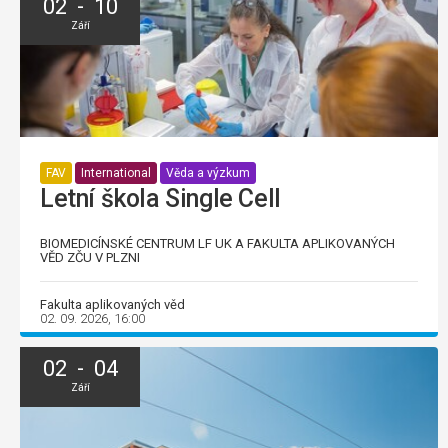
02 - 10
Září
FAV
International
Věda a výzkum
Letní škola Single Cell
BIOMEDICÍNSKÉ CENTRUM LF UK A FAKULTA APLIKOVANÝCH
VĚD ZČU V PLZNI
Fakulta aplikovaných věd
02. 09. 2026, 16:00
02 - 04
Září