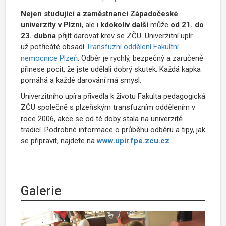
Nejen studující a zaměstnanci Západočeské
univerzity v Plzni
, ale i
kdokoliv další
může
od 21. do
23. dubna
přijít darovat krev se ZČU. Univerzitní upír
už potřicáté obsadí
Transfuzní oddělení Fakultní
nemocnice Plzeň
. Odběr je rychlý, bezpečný a zaručeně
přinese pocit, že jste udělali dobrý skutek. Každá kapka
pomáhá a každé darování má smysl.
Univerzitního upíra přivedla k životu Fakulta pedagogická
ZČU společně s plzeňským transfuzním oddělením v
roce 2006, akce se od té doby stala na univerzitě
tradicí. Podrobné informace o průběhu odběru a tipy, jak
se připravit, najdete na
www.upir.fpe.zcu.cz
Galerie