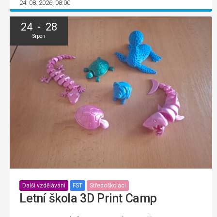
24. 08. 2026, 08:00
24 - 28
Srpen
Další vzdělávání
FST
Středoškoláci
Letní škola 3D Print Camp