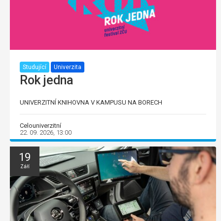
Studující
Univerzita
Rok jedna
UNIVERZITNÍ KNIHOVNA V KAMPUSU NA BORECH
Celouniverzitní
22. 09. 2026, 13:00
19
Září