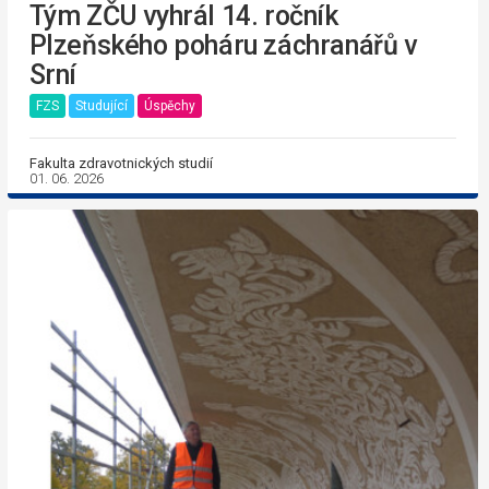
Tým ZČU vyhrál 14. ročník
Plzeňského poháru záchranářů v
Srní
FZS
Studující
Úspěchy
Fakulta zdravotnických studií
01. 06. 2026