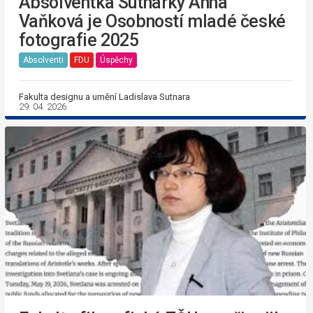
Absolventka Sutnarky Anna
Vaňková je Osobností mladé české
fotografie 2025
Absolventi
FDU
Úspěchy
Fakulta designu a umění Ladislava Sutnara
29. 04. 2026