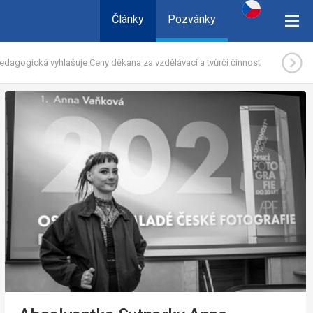
Články
Pozvánky
edagogická vyhlašuje Ceny děkana za vzdělávací a tvůrčí činnost