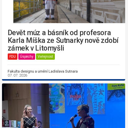
Devět múz a básník od profesora
Karla Míška ze Sutnarky nově zdobí
zámek v Litomyšli
FDU
Úspěchy
Veřejnost
Fakulta designu a umění Ladislava Sutnara
07. 07. 2026