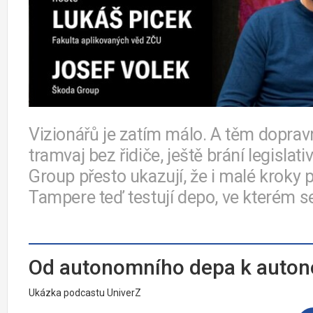
Vizionářů je zatím málo. A těm doprav
tramvaj bez řidiče, ještě brání legislat
Group přesto ukazují, že i malé kroky
Tampere teď testují depo, ve kterém 
Od autonomního depa k auton
Ukázka podcastu UniverZ