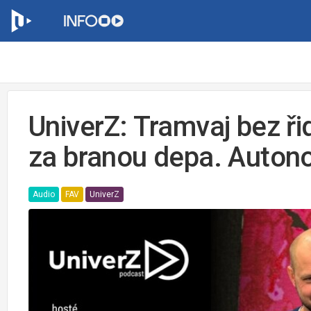
UniverZ: Tramvaj bez ři
za branou depa. Autonom
Audio
FAV
UniverZ