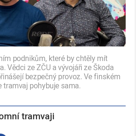
ním podnikům, které by chtěly mít
iva. Vědci ze ZČU a vývojáři ze Škoda
 přinášejí bezpečný provoz. Ve finském
se tramvaj pohybuje sama.
omní tramvaji