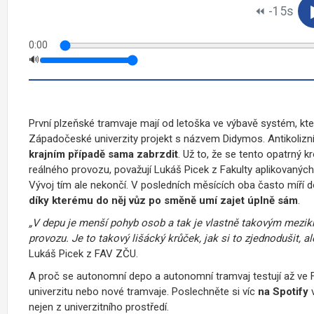
⏪︎ -15s
0:00
🔊
První plzeňské tramvaje mají od letoška ve výbavě systém, kt
Západočeské univerzity projekt s názvem Didymos. Antikolizn
krajním případě sama zabrzdit
. Už to, že se tento opatrný 
reálného provozu, považují Lukáš Picek z Fakulty aplikovanýc
Vývoj tím ale nekončí. V posledních měsících oba často míří 
díky kterému do něj vůz po směně umí zajet úplně sám
.
„V depu je menší pohyb osob a tak je vlastně takovým mezik
provozu. Je to takový lišácký krůček, jak si to zjednodušit, 
Lukáš Picek z FAV ZČU.
A proč se autonomní depo a autonomní tramvaj testují až ve
univerzitu nebo nové tramvaje. Poslechněte si víc
na Spotify
v
nejen z univerzitního prostředí.