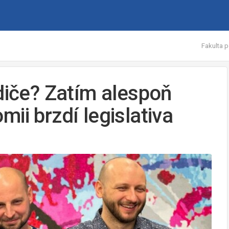
Fakulta p
diče? Zatím alespoň
ii brzdí legislativa