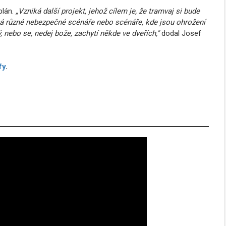
plán.
„Vzniká další projekt, jehož cílem je, že tramvaj si bude
á různé nebezpečné scénáře nebo scénáře, kde jsou ohrožení
, nebo se, nedej bože, zachytí někde ve dveřích,"
dodal Josef
fy
.