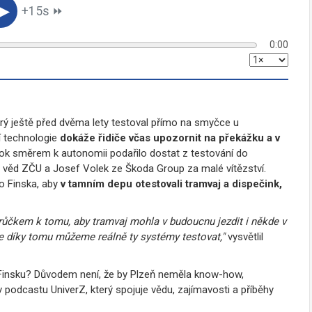
▶︎
+15s ⏩︎
0:00
erý ještě před dvěma lety testoval přímo na smyčce u
í technologie
dokáže řidiče včas upozornit na překážku a v
krok směrem k autonomii podařilo dostat z testování do
h věd ZČU a Josef Volek ze Škoda Group za malé vítězství.
do Finska, aby
v tamním depu otestovali tramvaj a dispečink,
růčkem k tomu, aby tramvaj mohla v budoucnu jezdit i někde v
ale díky tomu můžeme reálně ty systémy testovat,"
vysvětlil
 Finsku? Důvodem není, že by Plzeň neměla know-how,
 podcastu UniverZ, který spojuje vědu, zajímavosti a příběhy