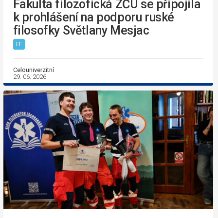
Fakulta filozofická ZČU se připojila
k prohlášení na podporu ruské
filosofky Světlany Mesjac
FF
Celouniverzitní
29. 06. 2026