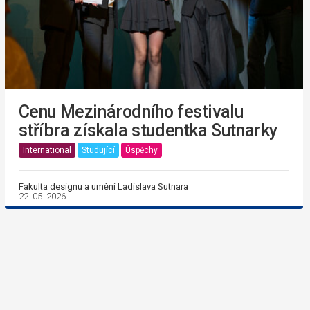
Cenu Mezinárodního festivalu
stříbra získala studentka Sutnarky
International
Studující
Úspěchy
Fakulta designu a umění Ladislava Sutnara
22. 05. 2026