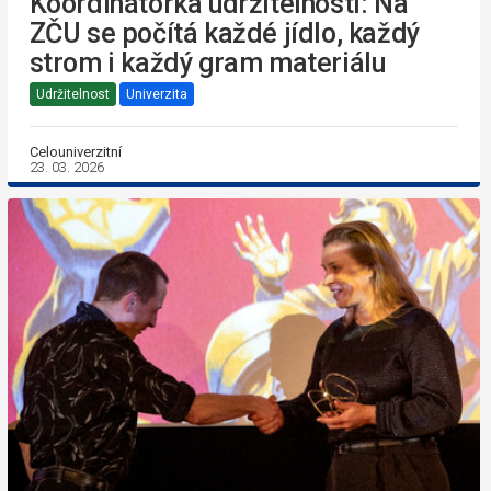
Koordinátorka udržitelnosti: Na
ZČU se počítá každé jídlo, každý
strom i každý gram materiálu
Udržitelnost
Univerzita
Celouniverzitní
23. 03. 2026