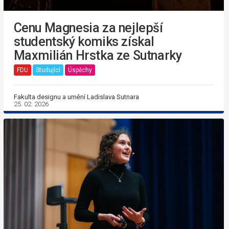
Cenu Magnesia za nejlepší
studentský komiks získal
Maxmilián Hrstka ze Sutnarky
FDU
Studující
Úspěchy
Fakulta designu a umění Ladislava Sutnara
25. 02. 2026