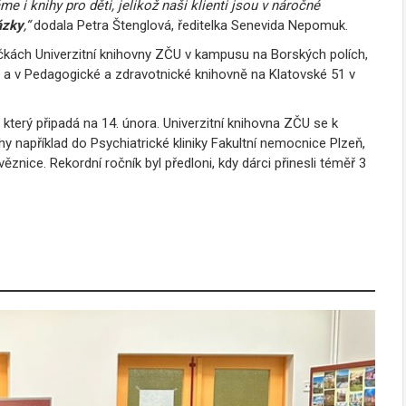
áme i knihy pro děti, jelikož naši klienti jsou v náročné
ázky
,“
dodala Petra Štenglová, ředitelka Senevida Nepomuk.
kách Univerzitní knihovny ZČU v kampusu na Borských polích,
6 a v Pedagogické a zdravotnické knihovně na Klatovské 51 v
 který připadá na 14. února. Univerzitní knihovna ZČU se k
hy například do Psychiatrické kliniky Fakultní nemocnice Plzeň,
nice. Rekordní ročník byl předloni, kdy dárci přinesli téměř 3