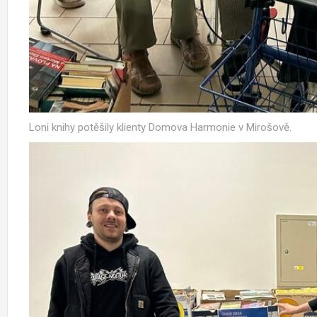
Loni knihy potěšily klienty Domova Harmonie v Mirošově.