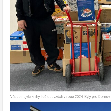
Vůbec nejvíc knihy lidé odevzdali v roce 2024. Byly pro Domov s