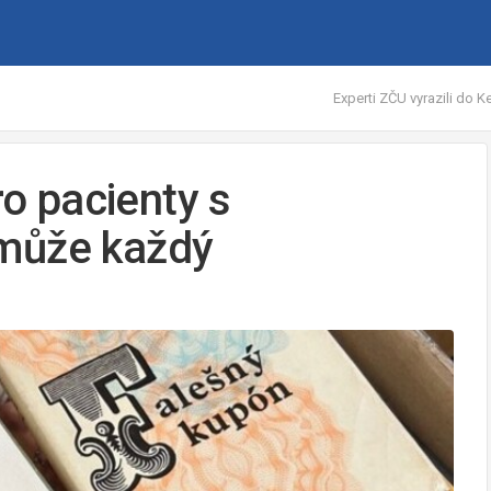
Experti ZČU vyrazili do K
ro pacienty s
 může každý