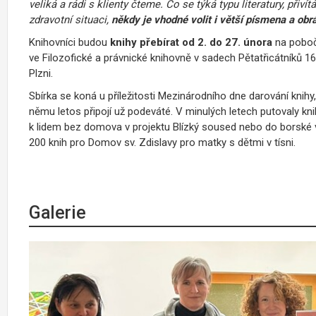
veliká a rádi s klienty čteme. Co se týká typu literatury, přivít
zdravotní situaci,
někdy je vhodné volit i větší písmena a obr
Knihovníci budou
knihy přebírat od 2. do 27. února
na poboč
ve Filozofické a právnické knihovně v sadech Pětatřicátníků 1
Plzni.
Sbírka se koná u příležitosti Mezinárodního dne darování knihy,
němu letos připojí už podeváté. V minulých letech putovaly kni
k lidem bez domova v projektu Blízký soused nebo do borské věz
200 knih pro Domov sv. Zdislavy pro matky s dětmi v tísni.
Galerie