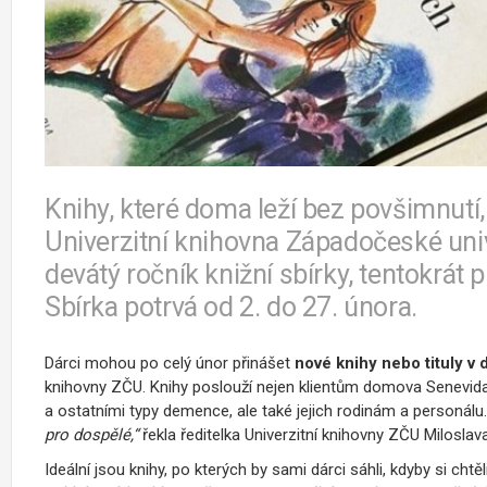
Knihy, které doma leží bez povšimnutí
Univerzitní knihovna Západočeské univ
devátý ročník knižní sbírky, tentokrá
Sbírka potrvá od 2. do 27. února.
Dárci mohou po celý únor přinášet
nové knihy nebo tituly v
knihovny ZČU. Knihy poslouží nejen klientům domova Senevid
a ostatními typy demence, ale také jejich rodinám a personálu.
pro dospělé,“
řekla ředitelka Univerzitní knihovny ZČU Miloslav
Ideální jsou knihy, po kterých by sami dárci sáhli, kdyby si chtěli