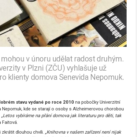
, mohou v únoru udělat radost druhým.
erzity v Plzni (ZČU) vyhlašuje už
t pro klienty domova Senevida Nepomuk.
 dobrém stavu vydané po roce 2010
na pobočky Univerzitní
a Nepomuk, kde se starají o osoby s Alzheimerovou chorobou
„Letos vybíráme na přání domova jak literaturu pro děti, tak
a Faitová.
 zkrátit dlouhou chvíli.
„Knihovna v našem zařízení není nijak