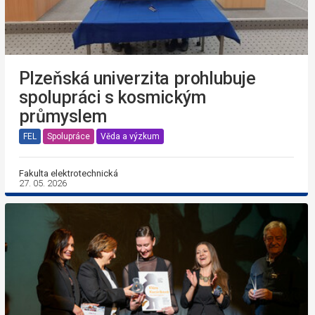
Plzeňská univerzita prohlubuje
spolupráci s kosmickým
průmyslem
FEL
Spolupráce
Věda a výzkum
Fakulta elektrotechnická
27. 05. 2026