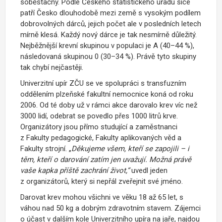
soběstačný.
Podle Českého statistického úřadu sice
patří Česko dlouhodobě mezi země s vysokým podílem
dobrovolných dárců, jejich počet ale v posledních letech
mírně klesá. Každý nový dárce je tak nesmírně důležitý.
Nejběžnější krevní skupinou v populaci je A (40–44 %),
následovaná skupinou 0 (30–34 %). Právě tyto skupiny
tak chybí nejčastěji.
Univerzitní upír ZČU se ve spolupráci s transfuzním
oddělením plzeňské fakultní nemocnice koná od roku
2006. Od té doby už v rámci akce darovalo krev víc než
3000 lidí, odebrat se povedlo přes 1000 litrů krve.
Organizátory jsou přímo studující a zaměstnanci
z Fakulty pedagogické, Fakulty aplikovaných věd a
Fakulty strojní. „
Děkujeme všem, kteří se zapojili – i
těm, kteří o darování zatím jen uvažují. Možná právě
vaše kapka příště zachrání život
,“
uvedl jeden
z organizátorů, který si nepřál zveřejnit své jméno.
Darovat krev mohou všichni ve věku 18 až 65 let, s
váhou nad 50 kg a dobrým zdravotním stavem. Zájemci
o účast v dalším kole Univerzitního upíra na jaře, najdou