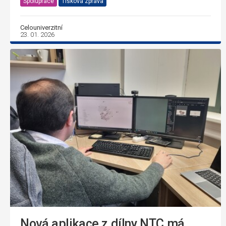
Spolupráce
Tisková zpráva
Celouniverzitní
23. 01. 2026
Nová aplikace z dílny NTC má