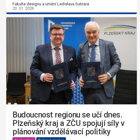
Fakulta designu a umění Ladislava Sutnara
23. 01. 2026
Budoucnost regionu se učí dnes.
Plzeňský kraj a ZČU spojují síly v
plánování vzdělávací politiky