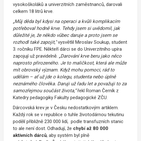
vysokoškoláků a univerzitních zaměstnanců, darovali
celkem 18 litrů krve.
„Můj děda byl kdysi na operaci a kvůli komplikacím
potřeboval hodně krve. Tehdy jsem si uvědomil, jak
důležité je, že někdo vůbec daruje a proto jsem se
rozhodl také zapojit,"
vysvětlil Miroslav Soukup, student
3. ročníku FPE. Někteří dárci se do Univerzitního upíra
zapojují už pravidelně.
„Darování krve beru jako něco
naprosto přirozeného. Je to maličkost, která ale může
mít obrovský význam. Když mohu pomoci, rád to
udělám – ať už jde o kolegu, studenta nebo úplně
neznámého člověka. Daruji už řadu let a považuji to za
samozřejmou součást života,“
řekl Roman Černík z
Katedry pedagogiky Fakulty pedagogické ZČU.
Dárcovská krev je v Česku nedostatkovým artiklem.
Každý rok se v republice o tuhle životodárnou tekutinu
podělí přibližně
230 000 lidí
, podle transfuzních stanic
to ale není dost. Odhadují, že
chybí až 80 000
aktivních dárců
, aby systém byl plně