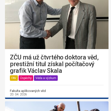
ZČU má už čtvrtého doktora věd,
prestižní titul získal počítačový
grafik Václav Skala
FAV
Úspěchy
Věda a výzkum
Fakulta aplikovaných věd
20. 04. 2026