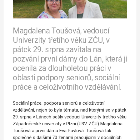
Magdalena Toušová, vedoucí
Univerzity třetího věku ZČU, v
pátek 29. srpna zavítala na
pozvání první dámy do Lán, která ji
ocenila za dlouholetou práci v
oblasti podpory seniorů, sociální
práce a celoživotního vzdělávání.
Sociální práce, podpora seniorů a celoživotní
vzdělávání, nejen to byla témata, nad kterými se v pátek
29. srpna v Lánech sešly vedoucí Univerzity třetího věku
Západočeské univerzity v Plzni (U3V ZČU) Magdalena
Toušová a první dáma Eva Pavlová. Toušová tak
společně s dalšími 70 ženami pracujícími v sociálních