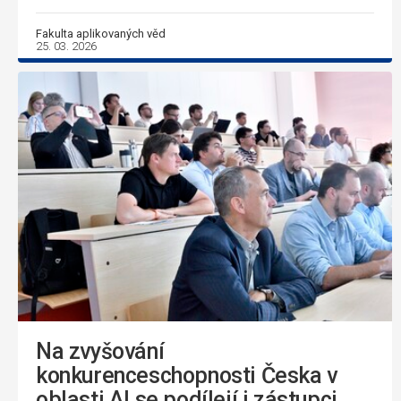
Fakulta aplikovaných věd
25. 03. 2026
Na zvyšování
konkurenceschopnosti Česka v
oblasti AI se podílejí i zástupci