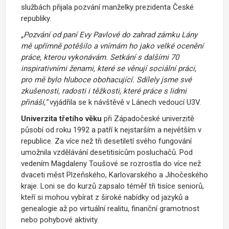
službách přijala pozvání manželky prezidenta České
republiky.
„Pozvání od paní Evy Pavlové do zahrad zámku Lány
mě upřímně potěšilo a vnímám ho jako velké ocenění
práce, kterou vykonávám. Setkání s dalšími 70
inspirativními ženami, které se věnují sociální práci,
pro mě bylo hluboce obohacující. Sdílely jsme své
zkušenosti, radosti i těžkosti, které práce s lidmi
přináší,“
vyjádřila se k návštěvě v Lánech vedoucí U3V.
Univerzita třetího věku
při Západočeské univerzitě
působí od roku 1992 a patří k nejstarším a největším v
republice. Za více než tři desetiletí svého fungování
umožnila vzdělávání desetitisícům posluchačů. Pod
vedením Magdaleny Toušové se rozrostla do více než
dvaceti měst Plzeňského, Karlovarského a Jihočeského
kraje. Loni se do kurzů zapsalo téměř tři tisíce seniorů,
kteří si mohou vybírat z široké nabídky od jazyků a
genealogie až po virtuální realitu, finanční gramotnost
nebo pohybové aktivity.