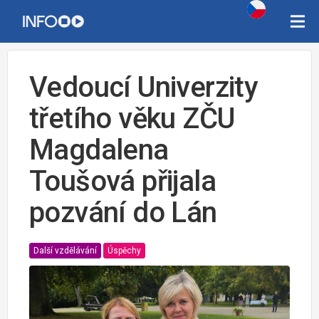
Vedoucí Univerzity
třetího věku ZČU
Magdalena
Toušová přijala
pozvání do Lán
Další vzdělávání
Úspěchy