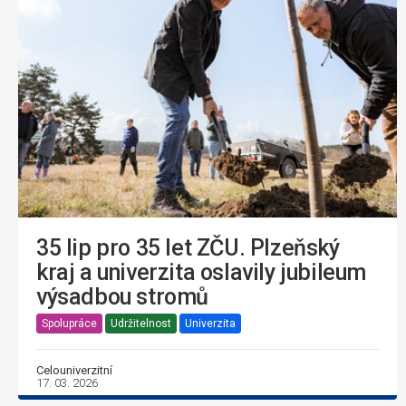
35 lip pro 35 let ZČU. Plzeňský
kraj a univerzita oslavily jubileum
výsadbou stromů
Spolupráce
Udržitelnost
Univerzita
Celouniverzitní
17. 03. 2026