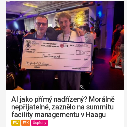
AI jako přímý nadřízený? Morálně
nepřijatelné, zaznělo na summitu
facility managementu v Haagu
FAV
FEK
Úspěchy