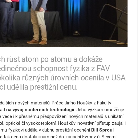
jich růst atom po atomu a dokáže
 jedinečnou schopnost fyzika z FAV
ěkolika různých úrovních ocenila v USA
udělila prestižní cenu.
dalších nových materiálů. Práce Jiřího Houšky z Fakulty
pad
na vývoj moderních technologií
. Jeho výzkum umožňuje
ale vede i k přesnému předpovězení nových materiálů s unikátní
é, optické či vysokoteplotní. Houškův inovativní přístup zaujal i
 fyzikovi udělila v dubnu prestižní ocenění
Bill Sproul
e tak cena dostala jinam než do západní Evropy či Severní