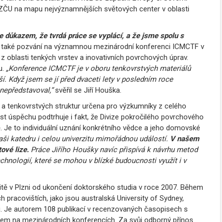
u ZČU na mapu nejvýznamnějších světových center v oblasti
e důkazem, že tvrdá práce se vyplácí, a že jsme spolu s
lo také pozvání na významnou mezinárodní konferenci ICMCTF v
z oblasti tenkých vrstev a inovativních povrchových úprav.
u.
„
Konference ICMCTF je v oboru tenkovrstvých materiálů
 Když jsem se jí před dvaceti lety v posledním roce
nepředstavoval,“
svěřil se Jiří Houška.
í a tenkovrstvých struktur určena pro výzkumníky z celého
ost úspěchu podtrhuje i fakt, že Divize pokročilého povrchového
. Je to individuální uznání konkrétního vědce a jeho domovské
aši katedru i celou univerzitu mimořádnou událostí.
V našem
tové lize.
Práce Jiřího Houšky navíc přispívá k návrhu metod
chnologií, které se mohou v blízké budoucnosti využít i v
tě v Plzni od ukončení doktorského studia v roce 2007. Během
 pracovištích, jako jsou australská University of Sydney,
 Je autorem 108 publikací v recenzovaných časopisech s
em na mezinárodních konferencích. Za svůj odborný přínos