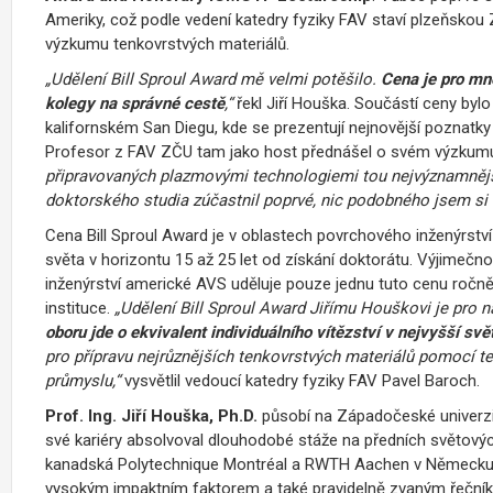
Ameriky, což podle vedení katedry fyziky FAV staví plzeňsko
výzkumu tenkovrstvých materiálů.
„Udělení Bill Sproul Award mě velmi potěšilo.
Cena je pro mn
kolegy na správné cestě
,“
řekl Jiří Houška. Součástí ceny by
kalifornském San Diegu, kde se prezentují nejnovější poznatky 
Profesor z FAV ZČU tam jako host přednášel o svém výzkum
připravovaných plazmovými technologiemi tou nejvýznamnější.
doktorského studia zúčastnil poprvé, nic podobného jsem si 
Cena Bill Sproul Award je v oblastech povrchového inženýrstv
světa v horizontu 15 až 25 let od získání doktorátu. Výjimečn
inženýrství americké AVS uděluje pouze jednu tuto cenu ročně
instituce.
„
Udělení Bill Sproul Award Jiřímu Houškovi je pro n
oboru jde o ekvivalent individuálního vítězství v nejvyšší svě
pro přípravu nejrůznějších tenkovrstvých materiálů pomocí te
průmyslu
,“
vysvětlil vedoucí katedry fyziky FAV Pavel Baroch.
Prof. Ing. Jiří Houška, Ph.D.
působí na Západočeské univerzi
své kariéry absolvoval dlouhodobé stáže na předních světových
kanadská Polytechnique Montréal a RWTH Aachen v Německu.
vysokým impaktním faktorem a také pravidelně zvaným řečník