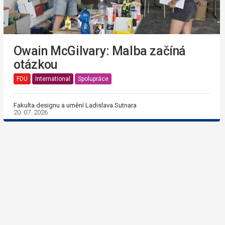
Owain McGilvary: Malba začíná
otázkou
FDU
International
Spolupráce
Fakulta designu a umění Ladislava Sutnara
20. 07. 2026