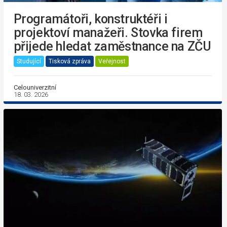
Programátoři, konstruktéři i
projektoví manažeři. Stovka firem
přijede hledat zaměstnance na ZČU
Studující
Tisková zpráva
Veřejnost
Celouniverzitní
18. 03. 2026