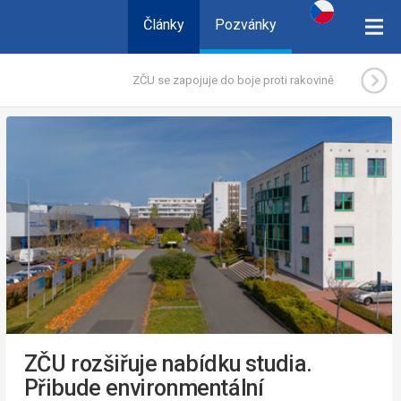
Články
Pozvánky
ZČU se zapojuje do boje proti rakovině
ZČU rozšiřuje nabídku studia.
Přibude environmentální