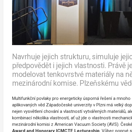
Navrhuje jejich strukturu, simuluje je
předpovědět i jejich vlastnosti. Právě
modelovat tenkovrstvé materiály na n
mezinárodní komise. Plzeňskému vědci 
Multifunkční povlaky pro energeticky úsporná řešení a mnoho 
aplikovaných věd Západočeské univerzity v Plzni má velký do
nejen vysvětlení chování a vlastností vytvářených materiálů, 
kombinací několika vlastností, ať už jde o vlastnosti mechanick
mezinárodní komisi z American Vacuum Society (AVS). Českému
Award and Honorary ICMCTF Lectureship
. Vůbec poprvé s