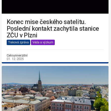
Konec mise českého satelitu.
Poslední kontakt zachytila stanice
ZČU v Plzni
Tisková zpráva
Věda a výzkum
Celouniverzitní
01. 12. 2025