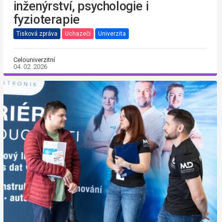
inženýrství, psychologie i
fyzioterapie
Tisková zpráva
Uchazeči
Univerzita
Celouniverzitní
04. 02. 2026