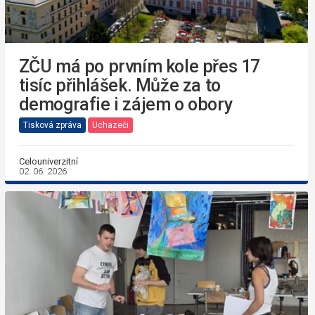
ZČU má po prvním kole přes 17
tisíc přihlášek. Může za to
demografie i zájem o obory
Tisková zpráva
Uchazeči
Celouniverzitní
02. 06. 2026