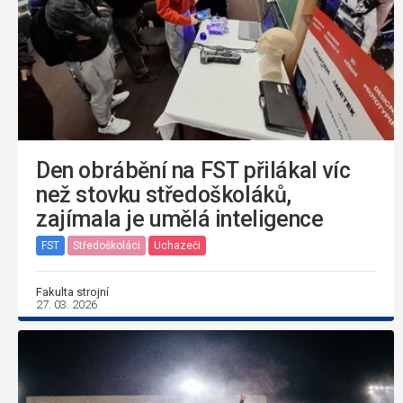
Den obrábění na FST přilákal víc
než stovku středoškoláků,
zajímala je umělá inteligence
FST
Středoškoláci
Uchazeči
Fakulta strojní
27. 03. 2026