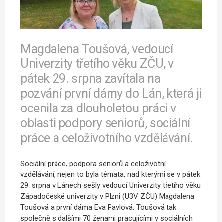
Magdalena Toušová, vedoucí
Univerzity třetího věku ZČU, v
pátek 29. srpna zavítala na
pozvání první dámy do Lán, která ji
ocenila za dlouholetou práci v
oblasti podpory seniorů, sociální
práce a celoživotního vzdělávání.
Sociální práce, podpora seniorů a celoživotní
vzdělávání, nejen to byla témata, nad kterými se v pátek
29. srpna v Lánech sešly vedoucí Univerzity třetího věku
Západočeské univerzity v Plzni (U3V ZČU) Magdalena
Toušová a první dáma Eva Pavlová. Toušová tak
společně s dalšími 70 ženami pracujícími v sociálních