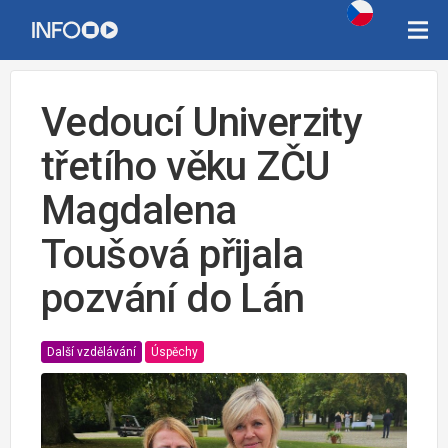
Vedoucí Univerzity
třetího věku ZČU
Magdalena
Toušová přijala
pozvání do Lán
Další vzdělávání
Úspěchy