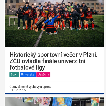
Historický sportovní večer v Plzni.
ZČU ovládla finále univerzitní
fotbalové ligy
Sport
Univerzita
Úspěchy
Ústav tělesné výchovy a sportu
03. 12. 2025