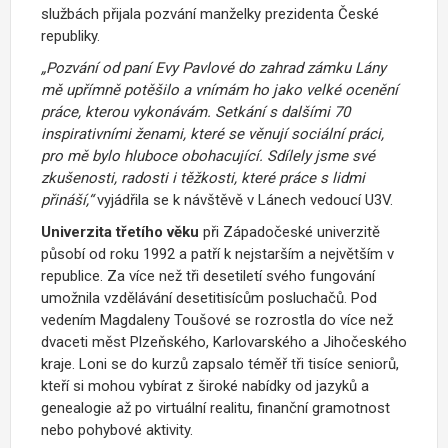
službách přijala pozvání manželky prezidenta České
republiky.
„Pozvání od paní Evy Pavlové do zahrad zámku Lány
mě upřímně potěšilo a vnímám ho jako velké ocenění
práce, kterou vykonávám. Setkání s dalšími 70
inspirativními ženami, které se věnují sociální práci,
pro mě bylo hluboce obohacující. Sdílely jsme své
zkušenosti, radosti i těžkosti, které práce s lidmi
přináší,“
vyjádřila se k návštěvě v Lánech vedoucí U3V.
Univerzita třetího věku
při Západočeské univerzitě
působí od roku 1992 a patří k nejstarším a největším v
republice. Za více než tři desetiletí svého fungování
umožnila vzdělávání desetitisícům posluchačů. Pod
vedením Magdaleny Toušové se rozrostla do více než
dvaceti měst Plzeňského, Karlovarského a Jihočeského
kraje. Loni se do kurzů zapsalo téměř tři tisíce seniorů,
kteří si mohou vybírat z široké nabídky od jazyků a
genealogie až po virtuální realitu, finanční gramotnost
nebo pohybové aktivity.