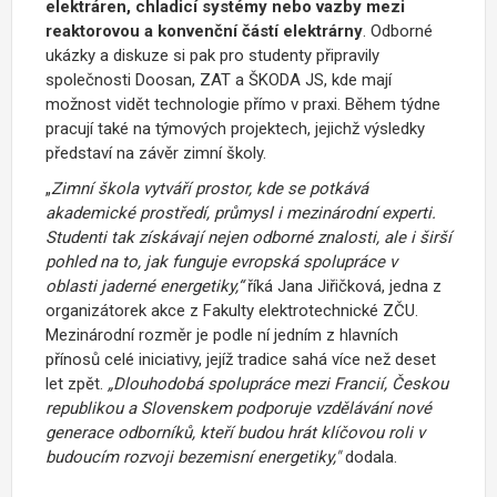
elektráren, chladicí systémy nebo vazby mezi
reaktorovou a konvenční částí elektrárny
. Odborné
ukázky a diskuze si pak pro studenty připravily
společnosti Doosan, ZAT a ŠKODA JS, kde mají
možnost vidět technologie přímo v praxi. Během týdne
pracují také na týmových projektech, jejichž výsledky
představí na závěr zimní školy.
„
Zimní škola vytváří prostor, kde se potkává
akademické prostředí, průmysl i mezinárodní experti.
Studenti tak získávají nejen odborné znalosti, ale i širší
pohled na to, jak funguje evropská spolupráce v
oblasti jaderné energetiky,“
říká Jana Jiřičková, jedna z
organizátorek akce z Fakulty elektrotechnické ZČU.
Mezinárodní rozměr je podle ní jedním z hlavních
přínosů celé iniciativy, jejíž tradice sahá více než deset
let zpět.
„Dlouhodobá spolupráce mezi Francií, Českou
republikou a Slovenskem podporuje vzdělávání nové
generace odborníků, kteří budou hrát klíčovou roli v
budoucím rozvoji bezemisní energetiky,"
dodala.