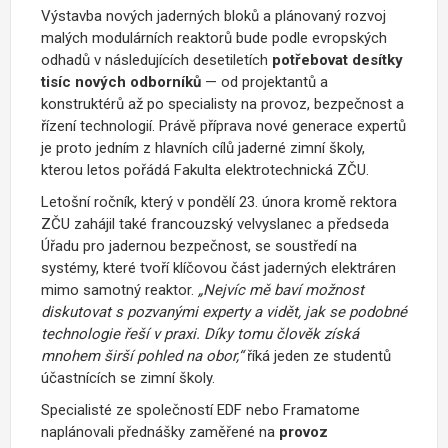
Výstavba nových jaderných bloků a plánovaný rozvoj
malých modulárních reaktorů bude podle evropských
odhadů v následujících desetiletích
potřebovat desítky
tisíc nových odborníků
— od projektantů a
konstruktérů až po specialisty na provoz, bezpečnost a
řízení technologií. Právě příprava nové generace expertů
je proto jedním z hlavních cílů jaderné zimní školy,
kterou letos pořádá Fakulta elektrotechnická ZČU.
Letošní ročník, který v pondělí 23. února kromě rektora
ZČU zahájil také francouzský velvyslanec a předseda
Úřadu pro jadernou bezpečnost, se soustředí na
systémy, které tvoří klíčovou část jaderných elektráren
mimo samotný reaktor.
„Nejvíc mě baví možnost
diskutovat s pozvanými experty a vidět, jak se podobné
technologie řeší v praxi. Díky tomu člověk získá
mnohem širší pohled na obor,“
říká jeden ze studentů
účastnících se zimní školy.
Specialisté ze společností EDF nebo Framatome
naplánovali přednášky zaměřené na
provoz