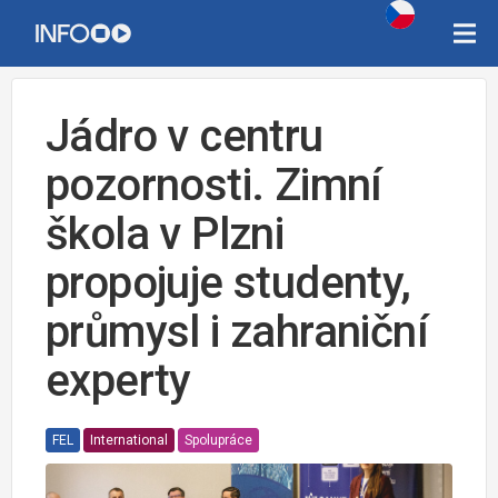
Jádro v centru
pozornosti. Zimní
škola v Plzni
propojuje studenty,
průmysl i zahraniční
experty
FEL
International
Spolupráce