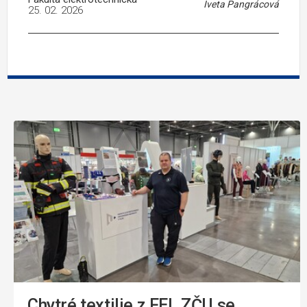
Iveta Pangrácová
25. 02. 2026
Chytré textilie z FEL ZČU se