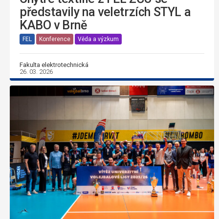
představily na veletrzích STYL a
KABO v Brně
FEL
Konference
Věda a výzkum
Fakulta elektrotechnická
26. 03. 2026