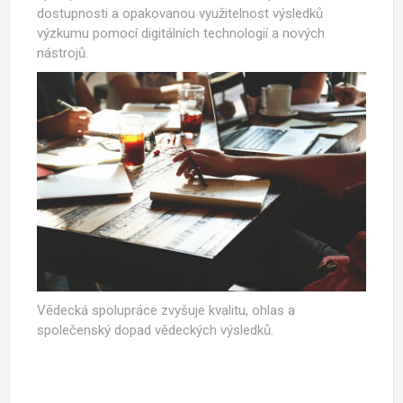
dostupnosti a opakovanou využitelnost výsledků
výzkumu pomocí digitálních technologií a nových
nástrojů.
Vědecká spolupráce zvyšuje kvalitu, ohlas a
společenský dopad vědeckých výsledků.