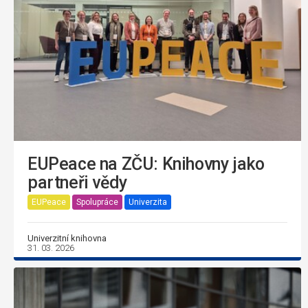
EUPeace na ZČU: Knihovny jako
partneři vědy
EUPeace
Spolupráce
Univerzita
Univerzitní knihovna
31. 03. 2026