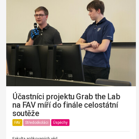
Účastníci projektu Grab the Lab
na FAV míří do finále celostátní
soutěže
FAV
Středoškoláci
Úspěchy
Fakulta aplikovaných věd