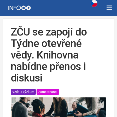
ZČU se zapojí do
Týdne otevřené
vědy. Knihovna
nabídne přenos i
diskusi
Věda a výzkum
Zaměstnanci