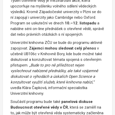
Týden otevřené vědy je mezinárodní akce, která
upozorňuje na myšlenku volného sdílení vědeckých
výsledků. Kromě Západočeské univerzity v Plzni se do
ní zapojují i univerzity jako Cambridge nebo Oxford.
Program se uskuteční ve dnech
10.–12. listopadu
a
nabídne sérii on-line přednášek o otevřené vědě, správě
dat nebo právních otázkách s ní spojených.
Univerzitní knihovna ZČU se bude do programu aktivně
zapojovat.
Zájemci mohou sledovat celý přenos
v
učebně UB106c v Knihovně Bory
, kde bude možné také
diskutovat a konzultovat témata spojená s otevřeným
přístupem.
„Bude to pro ně příležitost nejen
vyslechnout nabízené přednášky, ale také vzájemně
diskutovat o výhodách a úskalích Open Science a
konzultovat využití služeb, které knihovna nabízí,“
uvedla
Klára Čapková
, informační specialistka
Univerzitní knihovny.
Součástí programu bude také
panelová diskuse
Budoucnost otevřené vědy v ČR
, která se zaměří na
to, jak může být otevřená věda systematicky začleněna