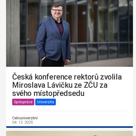
Česká konference rektorů zvolila
Miroslava Lávičku ze ZČU za
svého místopředsedu
Spolupráce
Univerzita
Celouniverzitní
04. 12. 2025