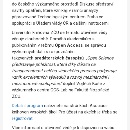
do českého výzkumného prostředí. Diskuse představí
návrhy opatření, které vznikají v rámci analýzy
připravované Technologickým centrem Praha ve
spolupráci s Úřadem vlády ČR a dalšími institucemi.
Univerzitní knihovna ZČU se tématu otevřené vědy
věnuje dlouhodobě. Pomáhá akademikům s
publikováním v režimu
Open Access
, se správou
výzkumných dat i s rozpoznáním
takzvaných
predátorských časopisů
.
„Open Science
představuje příležitost, která díky důrazu na
transparentnost celého vědeckého procesu podporuje
vznik excelentních výsledků a rozvoj mezinárodní i
mezioborové spolupráce,“
doplnil Vojtěch Kaše z
výzkumného centra CCS-Lab na Fakultě filozofické
ZČU.
Detailní program
naleznete na stránkách Asociace
knihoven vysokých škol. Pro účast na akcích je třeba se
registrovat
.
Více informací o otevřené vědě je k dispozici na webu