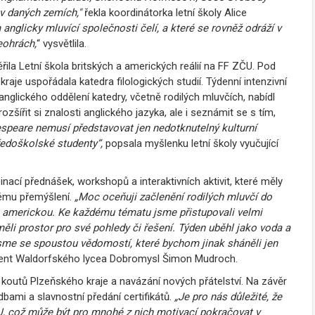
 v daných zemích,"
řekla koordinátorka letní školy Alice
 anglicky mluvící společnosti čelí, a které se rovněž odráží v
eohrách,
“ vysvětlila.
la Letní škola britských a amerických reálií na FF ZČU. Pod
raje uspořádala katedra filologických studií. Týdenní intenzivní
nglického oddělení katedry, včetně rodilých mluvčích, nabídl
ířit si znalosti anglického jazyka, ale i seznámit se s tím,
speare nemusí představovat jen nedotknutelný kulturní
tředoškolské studenty“,
popsala myšlenku letní školy vyučující
nací přednášek, workshopů a interaktivních aktivit, které měly
kému přemýšlení.
„Moc oceňuji začlenění rodilých mluvčí do
ou americkou. Ke každému tématu jsme přistupovali velmi
měli prostor pro své pohledy či řešení. Týden uběhl jako voda a
i jsme se spoustou vědomostí, které bychom jinak sháněli jen
udent Waldorfského lycea Dobromysl Šimon Mudroch.
ých koutů Plzeňského kraje a navázání nových přátelství. Na závěr
bami a slavnostní předání certifikátů.
„Je pro nás důležité, že
, což může být pro mnohé z nich motivací pokračovat v