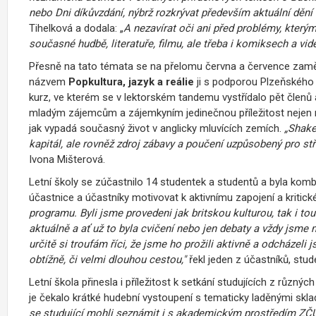
nebo Dni díkůvzdání, nýbrž rozkrývat především aktuální dění
Tihelková a dodala: „
A nezavírat oči ani před problémy, kterým
současné hudbě, literatuře, filmu, ale třeba i komiksech a vid
Přesně na tato témata se na přelomu června a července zaměři
názvem
Popkultura, jazyk a reálie
ji s podporou Plzeňského k
kurz, ve kterém se v lektorském tandemu vystřídalo pět členů a
mladým zájemcům a zájemkyním jedinečnou příležitost nejen rozš
jak vypadá současný život v anglicky mluvících zemích.
„Shake
kapitál, ale rovněž zdroj zábavy a poučení uzpůsobený pro s
Ivona Mišterová.
Letní školy se zúčastnilo 14 studentek a studentů a byla kombi
účastnice a účastníky motivovat k aktivnímu zapojení a kritic
programu. Byli jsme provedeni jak britskou kulturou, tak i t
aktuálně a ať už to byla cvičení nebo jen debaty a vždy jsme 
určitě si troufám říci, že jsme ho prožili aktivně a odcházel
obtížně, či velmi dlouhou cestou,"
řekl jeden z účastníků, st
Letní škola přinesla i příležitost k setkání studujících z různ
je čekalo krátké hudební vystoupení s tematicky laděnými sklad
se studující mohli seznámit i s akademickým prostředím ZČU