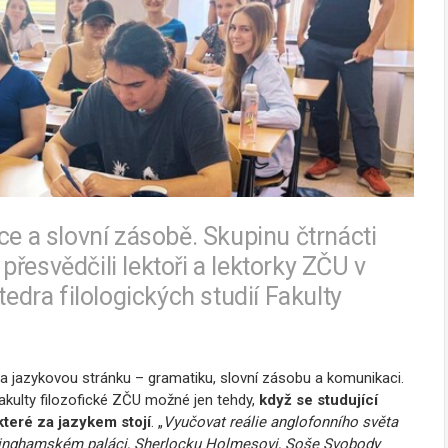
ce a slovní zásobě. Skupinu čtrnácti
řesvědčili lektoři a lektorky ZČU v
tedra filologických studií Fakulty
na jazykovou stránku – gramatiku, slovní zásobu a komunikaci.
Fakulty filozofické ZČU možné jen tehdy,
když se studující
které za jazykem stojí
. „
Vyučovat reálie anglofonního světa
kinghamském paláci, Sherlocku Holmesovi, Soše Svobody