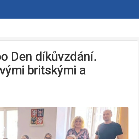
o Den díkůvzdání.
ivými britskými a