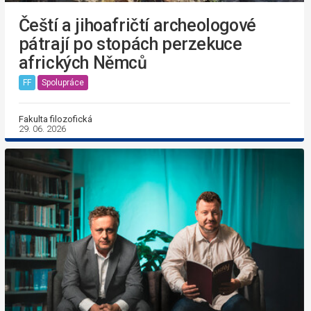
Čeští a jihoafričtí archeologové
pátrají po stopách perzekuce
afrických Němců
FF
Spolupráce
Fakulta filozofická
29. 06. 2026