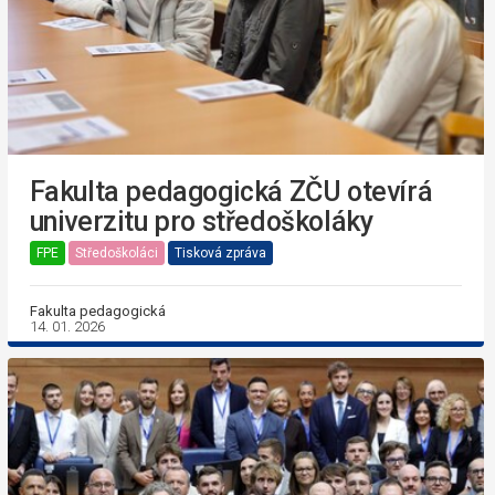
Fakulta pedagogická ZČU otevírá
univerzitu pro středoškoláky
FPE
Středoškoláci
Tisková zpráva
Fakulta pedagogická
14. 01. 2026