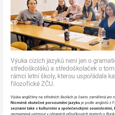
Výuka cizích jazyků není jen o gramati
středoškoláků a středoškolaček o tom p
rámci letní školy, kterou uspořádala ka
filozofické ZČU.
Výuka angličtiny na středních školách je často zaměřená jen 
Nicméně skutečné porozumění jazyku
je podle anglistů z 
seznámí také s kulturními a společenskými souvislostmi, 
neznamená ustrnout v ohraných příručkových textech o Buc