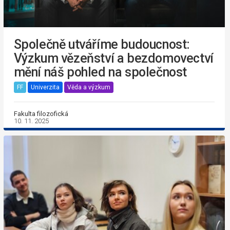
Společně utváříme budoucnost:
Výzkum vězeňství a bezdomovectví
mění náš pohled na společnost
FF
Univerzita
Věda a výzkum
Fakulta filozofická
10. 11. 2025