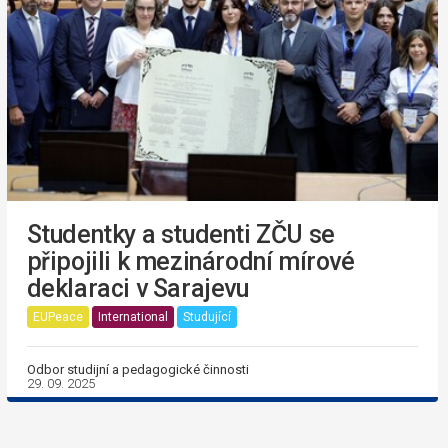
Studentky a studenti ZČU se
připojili k mezinárodní mírové
deklaraci v Sarajevu
EUPeace
International
Studující
Odbor studijní a pedagogické činnosti
29. 09. 2025