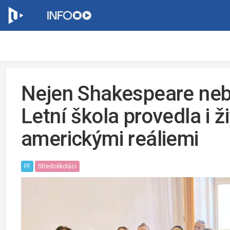
Nejen Shakespeare neb
Letní škola provedla i ž
americkými reáliemi
FF
Středoškoláci