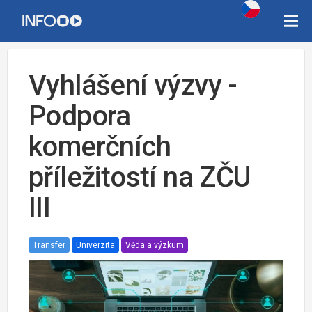
Vyhlášení výzvy -
Podpora
komerčních
příležitostí na ZČU
III
Transfer
Univerzita
Věda a výzkum