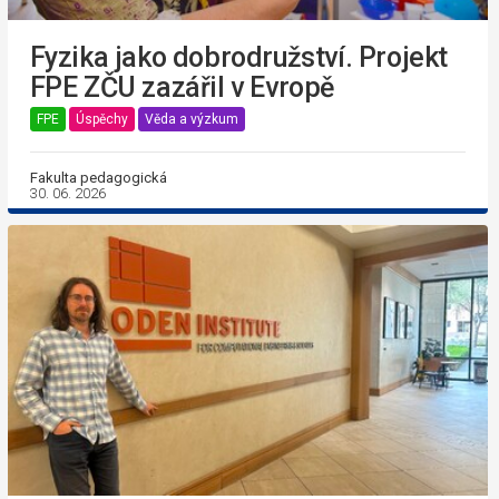
Fyzika jako dobrodružství. Projekt
FPE ZČU zazářil v Evropě
FPE
Úspěchy
Věda a výzkum
Fakulta pedagogická
30. 06. 2026