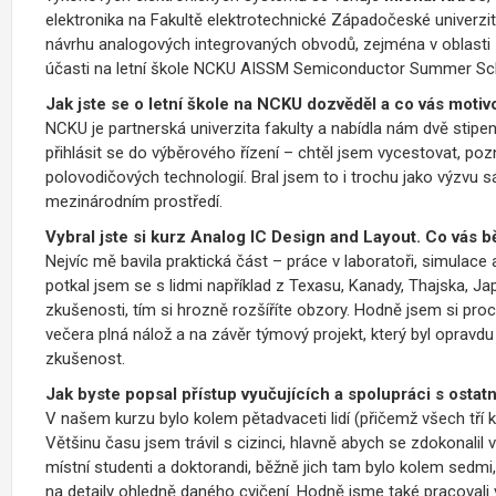
elektronika na Fakultě elektrotechnické Západočeské univerzi
návrhu analogových integrovaných obvodů, zejména v oblasti ř
účasti na letní škole NCKU AISSM Semiconductor Summer Sc
Jak jste se o letní škole na NCKU dozvěděl a co vás motivo
NCKU je partnerská univerzita fakulty a nabídla nám dvě stipe
přihlásit se do výběrového řízení – chtěl jsem vycestovat, pozn
polovodičových technologií. Bral jsem to i trochu jako výzv
mezinárodním prostředí.
Vybral jste si kurz Analog IC Design and Layout.
Co vás b
Nejvíc mě bavila praktická část – práce v laboratoři, simulace 
potkal jsem se s lidmi například z Texasu, Kanady, Thajska, Jap
zkušenosti, tím si hrozně rozšíříte obzory. Hodně jsem si procv
večera plná nálož a na závěr týmový projekt, který byl opravdu
zkušenost.
Jak byste popsal přístup vyučujících a spolupráci s ostat
V našem kurzu bylo kolem pětadvaceti lidí (přičemž všech tří ku
Většinu času jsem trávil s cizinci, hlavně abych se zdokonalil v
místní studenti a doktorandi, běžně jich tam bylo kolem sedm
na detaily ohledně daného cvičení. Hodně jsme také pracovali