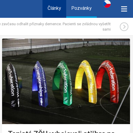
Články
Pozvánky
včasu odhalit příznaky demence. Pacienti se zvládnou vyšetřit
sami