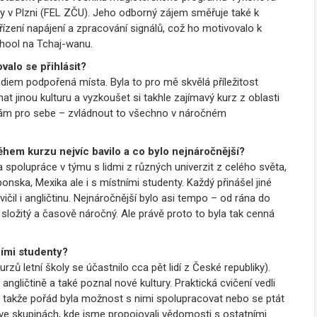
ty v Plzni (FEL ZČU). Jeho odborný zájem směřuje také k
ízení napájení a zpracování signálů, což ho motivovalo k
hool na Tchaj-wanu.
valo se přihlásit?
ndiem podpořená místa. Byla to pro mě skvělá příležitost
at jinou kulturu a vyzkoušet si takhle zajímavý kurz z oblasti
u sám pro sebe – zvládnout to všechno v náročném
ěhem kurzu nejvíc bavilo a co bylo nejnáročnější?
a spolupráce v týmu s lidmi z různých univerzit z celého světa,
onska, Mexika ale i s místními studenty. Každý přinášel jiné
ičil i angličtinu. Nejnáročnější bylo asi tempo – od rána do
 složitý a časově náročný. Ale právě proto to byla tak cenná
ními studenty?
rzů letní školy se účastnilo cca pět lidí z České republiky).
 angličtině a také poznal nové kultury. Praktická cvičení vedli
i, takže pořád byla možnost s nimi spolupracovat nebo se ptát
 ve skupinách, kde jsme propojovali vědomosti s ostatními