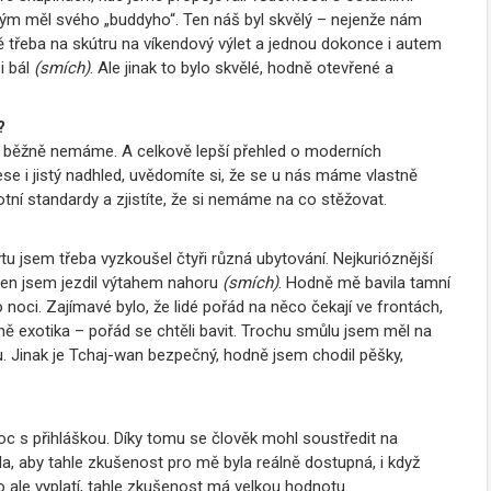
 tým měl svého „buddyho“. Ten náš byl skvělý – nejenže nám
ě třeba na skútru na víkendový výlet a jednou dokonce i autem
i bál
(smích)
. Ale jinak to bylo skvělé, hodně otevřené a
?
ás běžně nemáme. A celkově lepší přehled o moderních
se i jistý nadhled, uvědomíte si, že se u nás máme vlastně
votní standardy a zjistíte, že si nemáme na co stěžovat.
tu jsem třeba vyzkoušel čtyři různá ubytování. Nejkurióznější
e ven jsem jezdil výtahem nahoru
(smích)
. Hodně mě bavila tamní
noci. Zajímavé bylo, že lidé pořád na něco čekají ve frontách,
 ně exotika – pořád se chtěli bavit. Trochu smůlu jsem měl na
lu. Jinak je Tchaj-wan bezpečný, hodně jsem chodil pěšky,
moc s přihláškou. Díky tomu se člověk mohl soustředit na
, aby tahle zkušenost pro mě byla reálně dostupná, i když
 ale vyplatí, tahle zkušenost má velkou hodnotu.