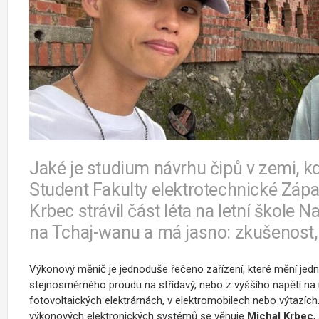
Jaké je studium návrhu čipů v zemi, k
Student Fakulty elektrotechnické Zápa
Krbec strávil část léta na letní škole
na Tchaj-wanu a má jasno: zkušenost, k
Výkonový měnič je jednoduše řečeno zařízení, které mění jednu
stejnosměrného proudu na střídavý, nebo z vyššího napětí na n
fotovoltaických elektrárnách, v elektromobilech nebo výtazích. 
výkonových elektronických systémů se věnuje
Michal Krbec
,