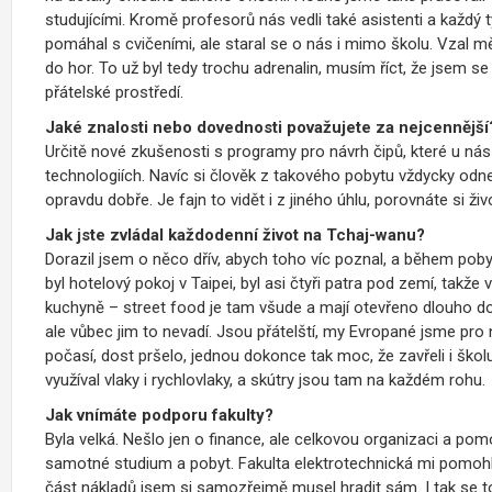
studujícími. Kromě profesorů nás vedli také asistenti a každý
pomáhal s cvičeními, ale staral se o nás i mimo školu. Vzal m
do hor. To už byl tedy trochu adrenalin, musím říct, že jsem se 
přátelské prostředí.
Jaké znalosti nebo dovednosti považujete za nejcennější
Určitě nové zkušenosti s programy pro návrh čipů, které u n
technologiích. Navíc si člověk z takového pobytu vždycky odne
opravdu dobře. Je fajn to vidět i z jiného úhlu, porovnáte si ži
Jak jste zvládal každodenní život na Tchaj-wanu?
Dorazil jsem o něco dřív, abych toho víc poznal, a během poby
byl hotelový pokoj v Taipei, byl asi čtyři patra pod zemí, takž
kuchyně – street food je tam všude a mají otevřeno dlouho do 
ale vůbec jim to nevadí. Jsou přátelští, my Evropané jsme pro
počasí, dost pršelo, jednou dokonce tak moc, že zavřeli i ško
využíval vlaky i rychlovlaky, a skútry jsou tam na každém rohu.
Jak vnímáte podporu fakulty?
Byla velká. Nešlo jen o finance, ale celkovou organizaci a po
samotné studium a pobyt. Fakulta elektrotechnická mi pomohla
část nákladů jsem si samozřejmě musel hradit sám. I tak se to