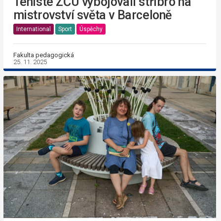
Tenisté ZČU vybojovali stříbro na
mistrovství světa v Barceloně
International
Sport
Úspěchy
Fakulta pedagogická
25. 11. 2025