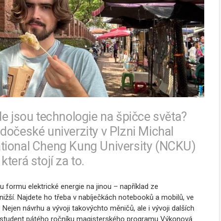
de jsou technologie na špičce světa?
dočeské univerzity v Plzni Michal
 National Cheng Kung University (NCKU)
terá stojí za to.
 formu elektrické energie na jinou – například ze
ižší. Najdete ho třeba v nabíječkách notebooků a mobilů, ve
Nejen návrhu a vývoji takovýchto měničů, ale i vývoji dalších
 student pátého ročníku magisterského programu Výkonová