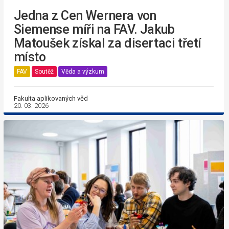
Jedna z Cen Wernera von
Siemense míři na FAV. Jakub
Matoušek získal za disertaci třetí
místo
FAV
Soutěž
Věda a výzkum
Fakulta aplikovaných věd
20. 03. 2026