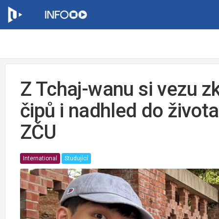
Z Tchaj-wanu si vezu z
čipů i nadhled do života
ZČU
International
Studující