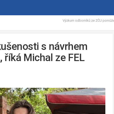
Výzkum odborníků ze ZČU pomůže za
kušenosti s návrhem
, říká Michal ze FEL