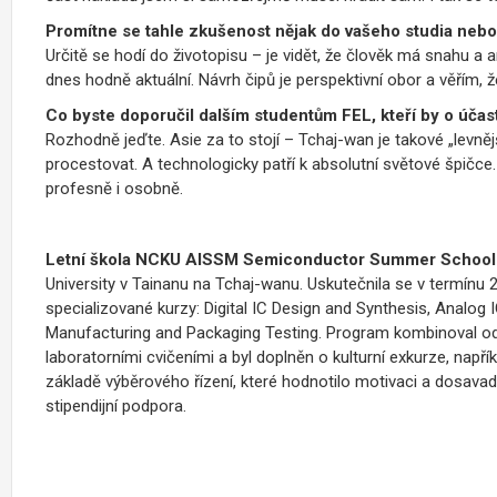
Promítne se tahle zkušenost nějak do vašeho studia nebo
Určitě se hodí do životopisu – je vidět, že člověk má snahu a a
dnes hodně aktuální. Návrh čipů je perspektivní obor a věřím, 
Co byste doporučil dalším studentům FEL, kteří by o účast
Rozhodně jeďte. Asie za to stojí – Tchaj-wan je takové „levnějš
procestovat. A technologicky patří k absolutní světové špičce. 
profesně i osobně.
Letní škola NCKU AISSM Semiconductor Summer School
University v Tainanu na Tchaj-wanu. Uskutečnila se v termínu 23
specializované kurzy: Digital IC Design and Synthesis, Anal
Manufacturing and Packaging Testing. Program kombinoval od
laboratorními cvičeními a byl doplněn o kulturní exkurze, napřík
základě výběrového řízení, které hodnotilo motivaci a dosavad
stipendijní podpora.