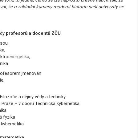
ní, že o základní kameny moderní historie naší univerzity se
řady
profesorů a docentů ZČU
.
sou:
ka,
ktroenergetika,
nika.
 profesorem jmenován
ie.
Filozofie a dějiny vědy a techniky
 Praze – v oboru Technická kybernetika
nika
á fyzika
kybernetika
 matematika