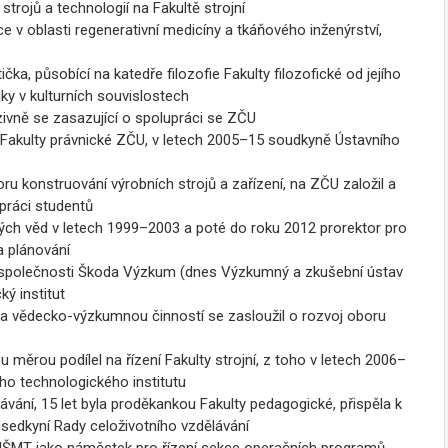
 strojů a technologií na Fakultě strojní
v oblasti regenerativní medicíny a tkáňového inženýrství,
ka, působící na katedře filozofie Fakulty filozofické od jejího
iky v kulturních souvislostech
nzivně se zasazující o spolupráci se ZČU
u Fakulty právnické ZČU, v letech 2005–15 soudkyně Ústavního
oru konstruování výrobních strojů a zařízení, na ZČU založil a
upráci studentů
ých věd v letech 1999–2003 a poté do roku 2012 prorektor pro
 a plánování
l společnosti Škoda Výzkum (dnes Výzkumný a zkušební ústav
ý institut
a vědecko-výzkumnou činností se zasloužil o rozvoj oboru
 měrou podílel na řízení Fakulty strojní, z toho v letech 2006–
ho technologického institutu
lávání, 15 let byla proděkankou Fakulty pedagogické, přispěla k
sedkyní Rady celoživotního vzdělávání
 MŠMT jako náměstek pro řízení sekce operačních programů,