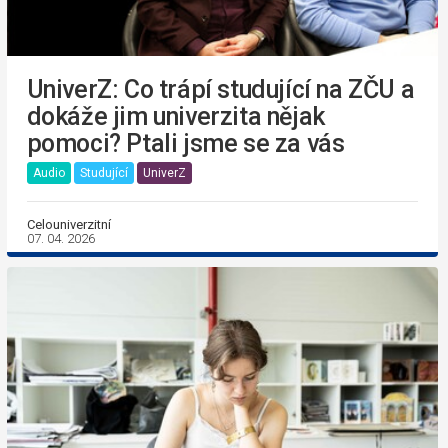
UniverZ: Co trápí studující na ZČU a
dokáže jim univerzita nějak
pomoci? Ptali jsme se za vás
Audio
Studující
UniverZ
Celouniverzitní
07. 04. 2026