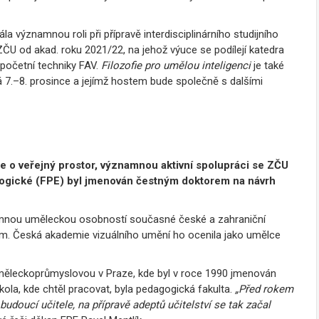
a významnou roli při přípravě interdisciplinárního studijního
ZČU od akad. roku 2021/22, na jehož výuce se podílejí katedra
ýpočetní techniky FAV.
Filozofie pro umělou inteligenci
je také
 7.–8. prosince a jejímž hostem bude společně s dalšími
če o veřejný prostor, významnou aktivní spolupráci se ZČU
agogické (FPE) byl jmenován čestným doktorem na návrh
znamnou uměleckou osobností současné české a zahraniční
em. Česká akademie vizuálního umění ho ocenila jako umělce
uměleckoprůmyslovou v Praze, kde byl v roce 1990 jmenován
la, kde chtěl pracovat, byla pedagogická fakulta.
„Před rokem
doucí učitele, na přípravě adeptů učitelství se tak začal