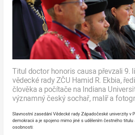
Titul doctor honoris causa převzali 9
vědecké rady ZČU Hamid R. Ekbia, ředi
člověka a počítače na Indiana Universi
významný český sochař, malíř a fotogr
Slavnostní zasedání Vědecké rady Západočeské univerzity v Pl
demokracii a je spojeno mimo jiné s udělením čestného titulu
osobnosti: