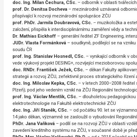
doc. Ing. Milan Čechura, CSc.
– odborník v oblasti tvářecích
prof. Dr.
Denitsa Docheva
– mezinárodně uznávaná odbornice 
přispívající k rozvoji mezinárodní spolupráce ZČU
prof. PhDr.
Jarmila Doubravová
, CSc.
– muzikoložka a estetič
založení, přispěla k interdisciplinárnímu zaměření vědy a techn
Dr.
Mathias Eickhoff
– generální ředitel ZF Engineering, inte
JUDr.
Vlasta Formánková
– soudkyně, podílející se na vznik
soudu ČR
prof. Ing.
Stanislav Hosnedl
, CSc.
– vynikající odborník v ob
vede výukový projekt DESING
+
, rozvíjející mezioborovou spol
doc. RNDr. František Ježek, CSc.
– děkan Fakulty aplikovan
strategii a rozvoj ZČU, zefektivnil proces strategického řízení
doc. Ing.
Miloslav Kepka
, CSc.
– v letech 2000–2008 ředite
Plzeň); pod jeho vedením vznikl na ZČU Regionální technologick
prof. Ing. Václav Mentlík, CSc.
– dlouholetou pedagogickou 
elektrotechnologie na Fakultě elektrotechnické ZČU
doc. Ing. Jiří Staněk, CSc.
– od počátku 90. let se významnou
14 jako děkan, významně se zasloužil o vybudování Regionální
PhDr.
Jana Vaňková
– podílí se na rozvoji ZČU v oblasti vzdě
zavedení kreditního systému na ZČU, v současné době je před
PhDr. Mgr. Václav Velčovský, Ph.D.
– od r. 2015 působil na