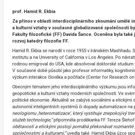
prof. Hamid R. Ekbia
Za přínos v oblasti interdisciplinárního zkoumání umělé i
a kulturní vztahy v současné globalizované společnosti
Fakulty filozofické (FF) Davida Šance. Oceněna byla také
rozvoj katedry filozofie FF.
Hamid R. Ekbia se narodil v roce 1955 v íránském Mashhadu.
institutu a na University of California v Los Angeles. Po návra
rodinou emigroval do USA, kde absolvoval doktorské studium v 
V současné době působí jako profesor informatiky, kognitivníc
výzkum interakce člověka a počítače (Center for Research on 
Obecným tématem jeho interdisciplinárního výzkumu jsou infor
geopolitické a kulturní vztahy moderních společností. Ve svém
politické ekonomie. Aktuálně se zabývá sociálními a etickými 
autonomií inteligentních systémů či dopady automatizace na 
neologismu ‚heteromatizace‘, který vystihuje znepokojivý trend
služeb technologie,“
připomněla proděkanka FF Tereza Šleho
obětavostí a etickými postoji pomáhá překonávat rozmanité 
společnostmi a kulturami,“
uvedla také. Hamid Ekbia úzce spo