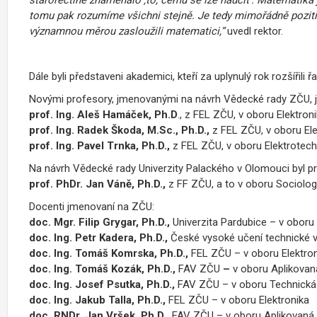
tomu pak rozumíme všichni stejně. Je tedy mimořádně pozitiv
významnou měrou zasloužili matematici,“
uvedl rektor.
Dále byli představeni akademici, kteří za uplynulý rok rozšířili 
Novými profesory, jmenovanými na návrh Vědecké rady ZČU, j
prof. Ing. Aleš Hamáček, Ph.D
., z FEL ZČU, v oboru Elektroni
prof. Ing. Radek Škoda, M.Sc., Ph.D.,
z FEL ZČU, v oboru Ele
prof. Ing. Pavel Trnka, Ph.D.,
z FEL ZČU, v oboru Elektrotech
Na návrh Vědecké rady Univerzity Palackého v Olomouci byl
prof. PhDr. Jan Váně, Ph.D.,
z FF ZČU, a to v oboru Sociolog
Docenti jmenovaní na ZČU:
doc. Mgr. Filip Grygar, Ph.D.,
Univerzita Pardubice – v oboru 
doc. Ing. Petr Kadera, Ph.D.,
České vysoké učení technické v
doc. Ing. Tomáš Komrska, Ph.D.,
FEL ZČU – v oboru Elektro
doc. Ing. Tomáš Kozák, Ph.D.,
FAV ZČU
–
v oboru Aplikovan
doc. Ing. Josef Psutka, Ph.D.,
FAV ZČU – v oboru Technická 
doc. Ing. Jakub Talla, Ph.D.,
FEL ZČU – v oboru Elektronika
doc. RNDr. Jan Vršek, Ph.D.,
FAV ZČU – v oboru Aplikovaná