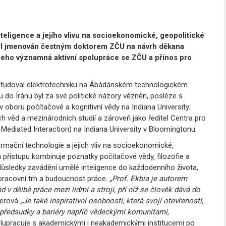
nteligence a jejího vlivu na socioekonomické, geopolitické
 byl jmenován čestným doktorem ZČU na návrh děkana
 jeho významná aktivní spolupráce se ZČU a přínos pro
 Studoval elektrotechniku na Ábádánském technologickém
tu do Íránu byl za své politické názory vězněn, posléze s
oboru počítačové a kognitivní vědy na Indiana University.
h věd a mezinárodních studií a zároveň jako ředitel Centra pro
Mediated Interaction) na Indiana University v Bloomingtonu.
mační technologie a jejich vliv na socioekonomické,
 přístupu kombinuje poznatky počítačové vědy, filozofie a
důsledky zavádění umělé inteligence do každodenního života,
pracovní trh a budoucnost práce.
„Prof. Ekbia je autorem
 v dělbě práce mezi lidmi a stroji, při níž se člověk dává do
ferová
„Je také inspirativní osobností, která svojí otevřeností,
předsudky a bariéry napříč vědeckými komunitami,
lupracuje s akademickými i neakademickými institucemi po