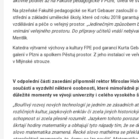
aktivně podílet až na Fakultě pedagogické v Plzni,“
uvedl ve sv
Na plzeňské Fakultě pedagogické se Kurt Gebauer zasloužil 
střední a základní umělecké školy, které od roku 2018 garantuj
vzdělávání a péče o veřejný prostor.
„Jedinečným způsobem bu
vnímání veřejného prostoru. Do přípravy učitelů vnáší nebývalý 
Mentlík.
Katedra výtvarné výchovy a kultury FPE pod garancí Kurta Ge
galerií v Plzni a spolkem Pěstuj prostor. Z jeho instalací ve 
v Mlýnské strouze.
V odpolední části zasedání
připomněl rektor Miroslav Hol
součástí a vyzdvihl některé osobnosti, které mimořádně př
důležité momenty ve vývoji univerzity i celého vysokého šk
„Bouřlivý rozvoj nových technologií je jedním ze zásadních atr
rozličných kultur, jazykových enkláv či zcela jiných histori
schopnost si zcela přesně rozumět. Jazykem tohoto porozumě
škrtají hodiny matematiky a obhajují tyto nápady tím, že se 
slovo matematika znamená. Řecké slovo mathéma se překládá 
starořečtině znamenalo ‚to, čemu se lze naučit‘. Matematika j