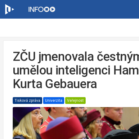
ZČU jmenovala čestným
umělou inteligenci Ham
Kurta Gebauera
Tisková zpráva
Univerzita
Veřejnost