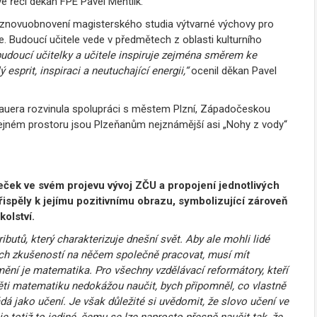
é řeči děkan FPE Pavel Mentlík.
o znovuobnovení magisterského studia výtvarné výchovy pro
e. Budoucí učitele vede v předmětech z oblasti kulturního
doucí učitelky a učitele inspiruje zejména směrem ke
esprit, inspiraci a neutuchající energii,“
ocenil děkan Pavel
bauera rozvinula spolupráci s městem Plzní, Západočeskou
veřejném prostoru jsou Plzeňanům nejznámější asi „Nohy z vody“
eček ve svém projevu vývoj ZČU a propojení jednotlivých
ispěly k jejímu pozitivnímu obrazu, symbolizující zároveň
olství.
ibutů, který charakterizuje dnešní svět. Aby ale mohli lidé
ckých zkušeností na něčem společně pracovat, musí mít
ní je matematika. Pro všechny vzdělávací reformátory, kteří
děti matematiku nedokážou naučit, bych připomněl, co vlastně
jako učení. Je však důležité si uvědomit, že slovo učení ve
e totiž to jediné, čemu se lze naprosto přesně naučit tak, že