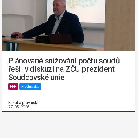
Plánované snižování počtu soudů
řešil v diskuzi na ZČU prezident
Soudcovské unie
FPR
Přednáška
Fakulta právnická
27. 05. 2026