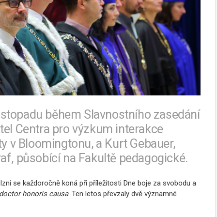
. listopadu během Slavnostního zasedání
tel Centra pro výzkum interakce
ty v Bloomingtonu, a Kurt Gebauer,
af, působící na Fakultě pedagogické.
zni se každoročně koná při příležitosti Dne boje za svobodu a
doctor honoris causa
. Ten letos převzaly dvě významné