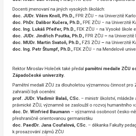
Docenti jmenovaní na jiných vysokých školách:
doc. JUDr. Vilém Knoll, Ph.D.,
FPR ZČU – na Univerzitě Karlo
doc. PhDr. Dalibor Kučera, Ph.D.,
FPE ZČU – na Univerzitě K
doc. Ing. Lukáš Pfeifer, Ph.D.,
FEK ZČU – na Vysoké škole e
doc. JUDr. Jindřich Psutka, Ph.D.,
FPR ZČU
–
na Univerzitě
doc. MUDr. Martin Svatoň, Ph.D.,
FZS ZČU
–
na Univerzitě K
doc. Ing. Petr Štumpf, Ph.D.,
FEK ZČU – na Mendelově unive
Rektor Miroslav Holeček také předal
pamětní medaile ZČU os
Západočeské univerzity.
Pamětní medailí ZČU za dlouholetou významnou činnost pro ZČU
zahraničí byli oceněni:
prof. JUDr.
Vladimír Balaš, CSc.
– ministr školství, mládeže
právnické ZČU, významně se zasloužil o rozvoj humanitního 
doc. Dr. Winfried Baumann
– významná osobnost česko-něm
přeshraničně orientovanou germanistiku
doc. PaedDr. Jana Coufalová, CSc.
– děkanka Fakulty pedag
k prosazování zájmů ZČU