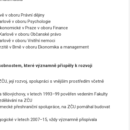
vě v oboru Právní dějiny
arlově v oboru Psychologie
konomické v Praze v oboru Finance
 Karlově v oboru Občanské právo
arlově v oboru Vnitřní nemoci
rzitě v Brně v oboru Ekonomika a management
obnostem, které významně přispěly k rozvoji
, její rozvoj, spolupráci s vnějším prostředím včetně
 a tělovýchovy, v letech 1993–99 pověřen vedením Fakulty
vzdělávání na ZČU
ecké přeshraniční spolupráce, na ZČU pomáhal budovat
ogické v letech 2007–15, vždy významně přispívala