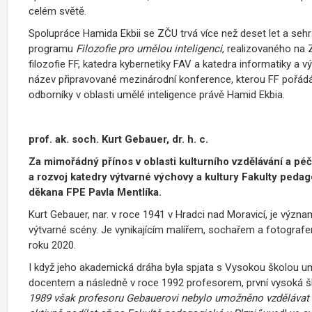
celém světě.
Spolupráce Hamida Ekbii se ZČU trvá více než deset let a sehrál
programu
Filozofie pro umělou inteligenci
, realizovaného na 
filozofie FF, katedra kybernetiky FAV a katedra informatiky a v
název připravované mezinárodní konference, kterou FF pořádá
odborníky v oblasti umělé inteligence právě Hamid Ekbia.
prof. ak. soch. Kurt Gebauer, dr. h. c.
Za mimořádný přínos v oblasti kulturního vzdělávání a pé
a rozvoj katedry výtvarné výchovy a kultury Fakulty ped
děkana FPE Pavla Mentlíka.
Kurt Gebauer, nar. v roce 1941 v Hradci nad Moravicí, je vý
výtvarné scény. Je vynikajícím malířem, sochařem a fotograf
roku 2020.
I když jeho akademická dráha byla spjata s Vysokou školou 
docentem a následně v roce 1992 profesorem, první vysoká ško
1989 však profesoru Gebauerovi nebylo umožněno vzdělávat bu