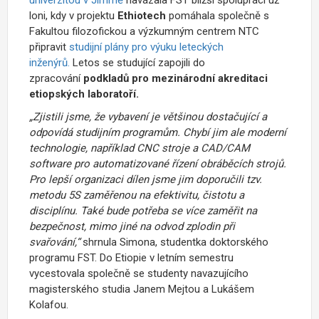
loni, kdy v projektu
Ethiotech
pomáhala společně s
Fakultou filozofickou a výzkumným centrem NTC
připravit
studijní plány pro výuku leteckých
inženýrů.
Letos se studující zapojili do
zpracování
podkladů pro
mezinárodní akreditaci
etiopských laboratoří.
„Zjistili jsme, že vybavení je většinou dostačující a
odpovídá studijním programům. Chybí jim ale moderní
technologie, například CNC stroje a CAD/CAM
software pro automatizované řízení obráběcích strojů.
Pro lepší organizaci dílen jsme jim doporučili tzv.
metodu 5S zaměřenou na efektivitu, čistotu a
disciplínu. Také bude potřeba se více zaměřit na
bezpečnost, mimo jiné na odvod zplodin při
svařování,“
shrnula Simona, studentka doktorského
programu FST. Do Etiopie v letním semestru
vycestovala společně se studenty navazujícího
magisterského studia Janem Mejtou a Lukášem
Kolafou.