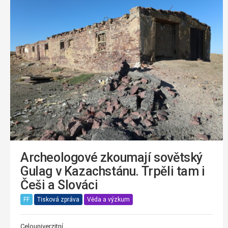
Archeologové zkoumají sovětský
Gulag v Kazachstánu. Trpěli tam i
Češi a Slováci
FF
Tisková zpráva
Věda a výzkum
Celouniverzitní