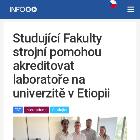
Studující Fakulty
strojní pomohou
akreditovat
laboratoře na
univerzitě v Etiopii
FST
International
Studující