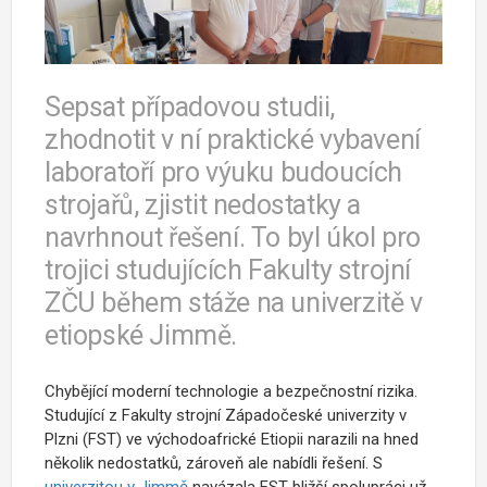
Sepsat případovou studii,
zhodnotit v ní praktické vybavení
laboratoří pro výuku budoucích
strojařů, zjistit nedostatky a
navrhnout řešení. To byl úkol pro
trojici studujících Fakulty strojní
ZČU během stáže na univerzitě v
etiopské Jimmě.
Chybějící moderní technologie a bezpečnostní rizika.
Studující z Fakulty strojní Západočeské univerzity v
Plzni (FST) ve východoafrické Etiopii narazili na hned
několik nedostatků, zároveň ale nabídli řešení. S
univerzitou v Jimmě
navázala FST bližší spolupráci už