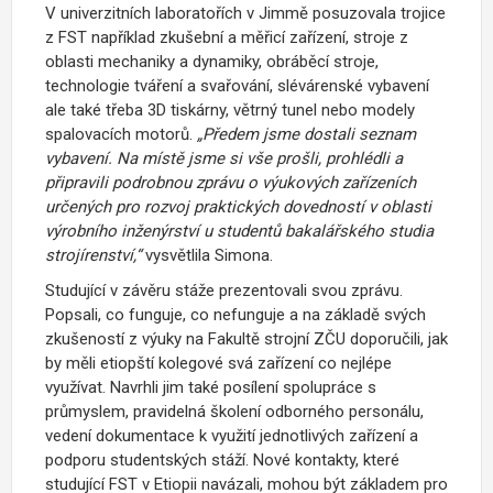
V univerzitních laboratořích v Jimmě posuzovala trojice
z FST například zkušební a měřicí zařízení, stroje z
oblasti mechaniky a dynamiky, obráběcí stroje,
technologie tváření a svařování, slévárenské vybavení
ale také třeba 3D tiskárny, větrný tunel nebo modely
spalovacích motorů.
„Předem jsme dostali seznam
vybavení. Na místě jsme si vše prošli, prohlédli a
připravili podrobnou zprávu o výukových zařízeních
určených pro rozvoj praktických dovedností v oblasti
výrobního inženýrství u studentů bakalářského studia
strojírenství,“
vysvětlila Simona.
Studující v závěru stáže prezentovali svou zprávu.
Popsali, co funguje, co nefunguje a na základě svých
zkušeností z výuky na Fakultě strojní ZČU doporučili, jak
by měli etiopští kolegové svá zařízení co nejlépe
využívat. Navrhli jim také posílení spolupráce s
průmyslem, pravidelná školení odborného personálu,
vedení dokumentace k využití jednotlivých zařízení a
podporu studentských stáží. Nové kontakty, které
studující FST v Etiopii navázali, mohou být základem pro