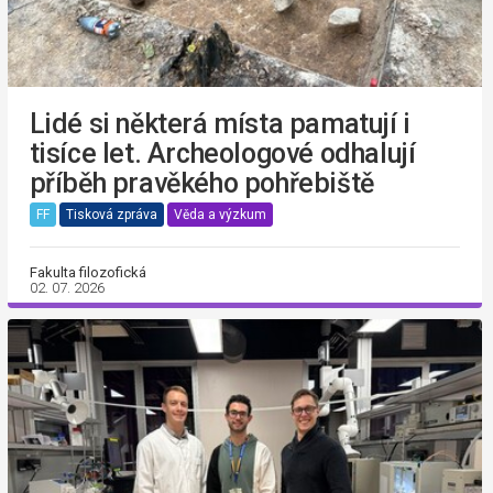
Lidé si některá místa pamatují i
tisíce let. Archeologové odhalují
příběh pravěkého pohřebiště
FF
Tisková zpráva
Věda a výzkum
Fakulta filozofická
02. 07. 2026