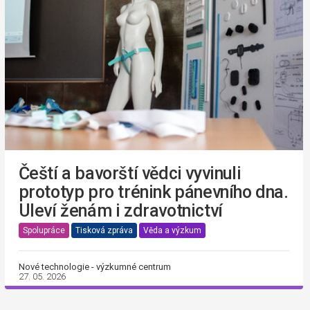
Čeští a bavorští vědci vyvinuli
prototyp pro trénink pánevního dna.
Uleví ženám i zdravotnictví
Spolupráce
Tisková zpráva
Věda a výzkum
Nové technologie - výzkumné centrum
27. 05. 2026