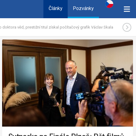
Články
Pozvánky
 doktora věd, prestižní titul získal počítačový grafik Václav Skala