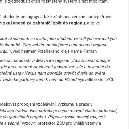
m je zjednodušit dnes roztříštěný systém a dát mobilitám
studenty, pedagogy a také zástupce veřejné správy. Právě
t zkušenosti ze zahraničí zpět do regionu
, a to ve
skat zkušenosti ze světa jako studenti ve velkých evropských
 dlouhodobě. Zároveň tím posilujeme budoucnost regionu.
raji,“
uvedl hejtman Plzeňského kraje Kamal Farhan.
 běžnou součástí vzdělávání v regionu.
„Absolvovat studijní
jde jen o osobní zkušenost jednotlivce, ale o investici do
olečný ústav Nexus nám pomůže otevřít dveře do světa
ní vědecké partnery sem k nám do Plzně,“
vysvětlil rektor ZČU
osilovat propojení vzdělávání, výzkumu a praxe v
ávací tradicí dnes potřebuje nejen rozvíjet vlastní potenciál,
 do globálních projektů. Příprava trvala necelý rok, což
e a věcně,“
vyzdvihl prorektor ZČU pro vnější vztahy a