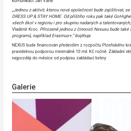
komunikaci Jan Váně.
„Jednou z aktivit, kterou nová společnost bude zajišťovat, s
DRESS UP & STAY HOME. Od příštího roku pak také GoHigher.
všech škol v regionu i pro skupinu nadaných a talentovaných,
Vladimír Kroc.
Přirozeně jednou z činností Nexusu bude také s
programů, například Erasmus+,“
doplňuje.
NEXUS bude financován především z rozpočtu Plzeňského kraje
pravidelnou podporou minimálně 10 mil. Kč ročně. Základní vkl
nejpozději do měsíce od podpisu zakládací listiny.
Galerie