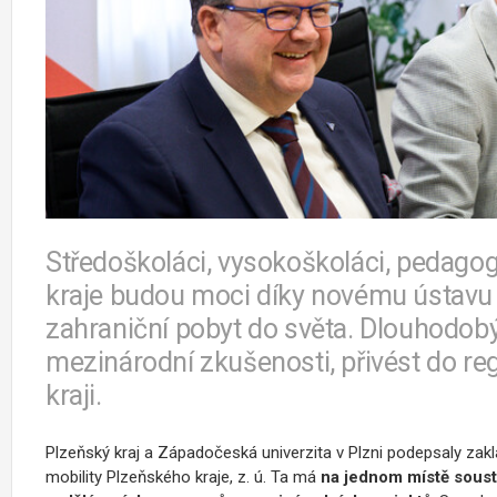
Středoškoláci, vysokoškoláci, pedagog
kraje budou moci díky novému ústavu 
zahraniční pobyt do světa. Dlouhodobý
mezinárodní zkušenosti, přivést do reg
kraji.
Plzeňský kraj a Západočeská univerzita v Plzni podepsaly zak
mobility Plzeňského kraje, z. ú. Ta má
na jednom místě soustř