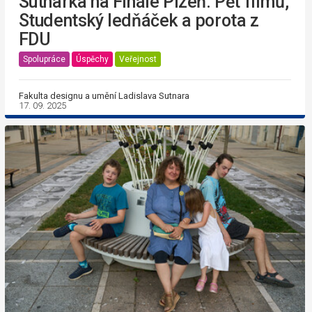
Sutnarka na Finále Plzeň: Pět filmů,
Studentský ledňáček a porota z
FDU
Spolupráce
Úspěchy
Veřejnost
Fakulta designu a umění Ladislava Sutnara
17. 09. 2025