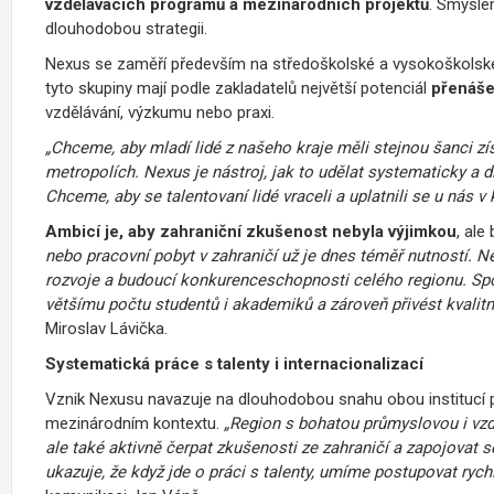
vzdělávacích programů a mezinárodních projektů
. Smysle
dlouhodobou strategii.
Nexus se zaměří především na středoškolské a vysokoškolské 
tyto skupiny mají podle zakladatelů největší potenciál
přenáše
vzdělávání, výzkumu nebo praxi.
„Chceme, aby mladí lidé z našeho kraje měli stejnou šanci zí
metropolích. Nexus je nástroj, jak to udělat systematicky a
Chceme, aby se talentovaní lidé vraceli a uplatnili se u nás v k
Ambicí je, aby zahraniční zkušenost nebyla výjimkou
, ale
nebo pracovní pobyt v zahraničí už je dnes téměř nutností. Ne
rozvoje a budoucí konkurenceschopnosti celého regionu. Sp
většímu počtu studentů i akademiků a zároveň přivést kvalit
Miroslav Lávička.
Systematická práce s talenty i internacionalizací
Vznik Nexusu navazuje na dlouhodobou snahu obou institucí p
mezinárodním kontextu.
„Region s bohatou průmyslovou i vzděl
ale také aktivně čerpat zkušenosti ze zahraničí a zapojovat se
ukazuje, že když jde o práci s talenty, umíme postupovat rychl