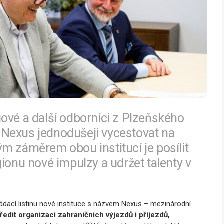
ové a další odborníci z Plzeňského
Nexus jednodušeji vycestovat na
m záměrem obou institucí je posílit
ionu nové impulzy a udržet talenty v
ládací listinu nové instituce s názvem Nexus – mezinárodní
edit organizaci zahraničních výjezdů i příjezdů,