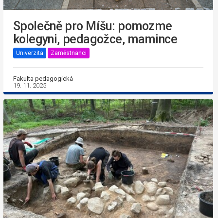
Společně pro Míšu: pomozme
kolegyni, pedagožce, mamince
Univerzita
Zaměstnanci
Fakulta pedagogická
19. 11. 2025