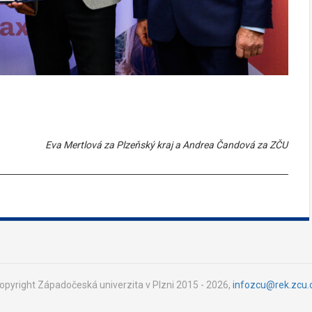
Eva Mertlová za Plzeňský kraj a Andrea Čandová za ZČU
opyright Západočeská univerzita v Plzni 2015 - 2026,
infozcu@rek.zcu.