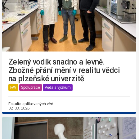
Zelený vodík snadno a levně.
Zbožné přání mění v realitu vědci
na plzeňské univerzitě
FAV
Spolupráce
Věda a výzkum
Fakulta aplikovaných věd
02. 03. 2026