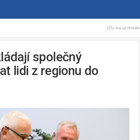
ZČU má už čtvrtého
ládají společný
t lidi z regionu do