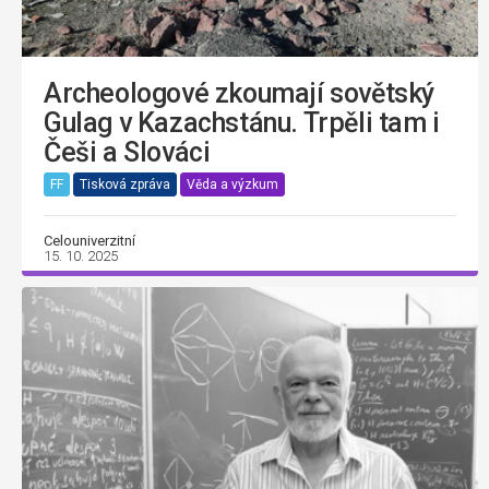
Archeologové zkoumají sovětský
Gulag v Kazachstánu. Trpěli tam i
Češi a Slováci
FF
Tisková zpráva
Věda a výzkum
Celouniverzitní
15. 10. 2025