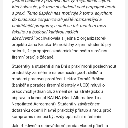
„Jsme nadšeni z pozitivní odezvy a vysokého zájmu,
který ukazuje, jak moc si studenti cení propojení teorie
s praxí. Tento úspěch nás motivuje k tomu, abychom
do budoucna zorganizovali ještě rozmanitější a
praktičtější programy, a stali se tak mostem mezi
fakultou a budoucí kariérou našich
absolventů,“
pochvalovala si jedna z organizátorek
projektu Jana Krucká. Mimořádný zájem studentů prý
potvrdil, že propojení akademického světa s reálnou
firemní praxí je žádané.
Studentky a studenti si na Dni s praxí mohli poslechnout
přednášky zaměřené na esenciální „soft skills“ a
moderní pracovní prostředí. Lektor Tomáš Bršlica
(
bankéř a poradce firemní klientely v UCB
) mluvil o
pracovních jednáních, zaměřil se na strategickou
přípravu a koncept BATNA (Best Alternative To a
Negotiated Agreement). Studenti v závěrečném
dotazníku ocenili hlavně praktický přístup a radu, proč
kompromis nemusí být vždy optimálním řešením.
Jak efektivně a sebevědomě prodat vlastní příběh a