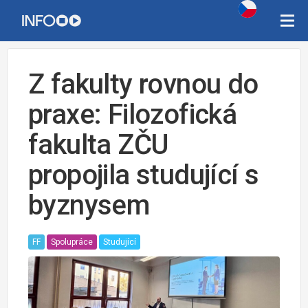
Z fakulty rovnou do
praxe: Filozofická
fakulta ZČU
propojila studující s
byznysem
FF
Spolupráce
Studující