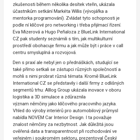
zkušenosti během několika desítek vteřin, ukázala
účastníkům setkání Markéta Willis (
vývojářka a
mentorka programování
). Zvládat tyto schopnosti je
podle ní klíčové pro networking i třeba přijímací řízení.
Eva Mizerová a Hugo Peñaloza z BlueLink International
CZ pak studenty seznámili s tím, jak multikulturní
prostředí obohacuje firmu a jak může být i práce v call
centru smysluplná a rozvojová.
Den s praxí ale nebyl jen o přednáškách, studující se
také přímo setkali se zástupci různých společností a
mohli s nimi probrat různá témata. Kromě BlueLink
International CZ se představily i další firmy z odlišných
segmentů trhu: Alllog Group ukázala inovace v oboru
logistika a 3D simulace a zdůraznila
význam němčiny jako klíčového pracovního jazyka.
Vhled do výroby interiérů pro automobilový průmysl
nabídla NOVEM Car Interior Design. I ta považuje
znalost němčiny za nezbytnost. Jak důležitá jsou
ověřená data a transparentnost při rozhodování ve
veřejném i soukromém sektoru, prezentoval Český