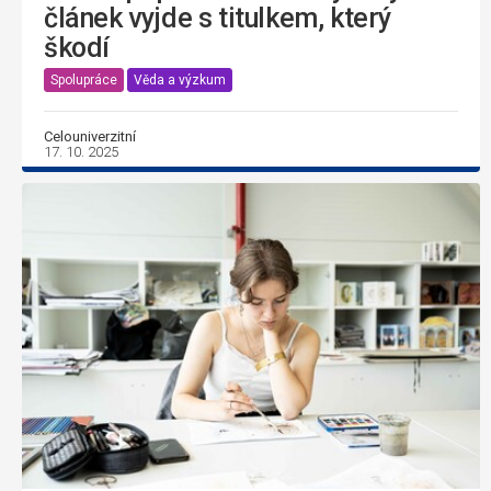
článek vyjde s titulkem, který
škodí
Spolupráce
Věda a výzkum
Celouniverzitní
17. 10. 2025