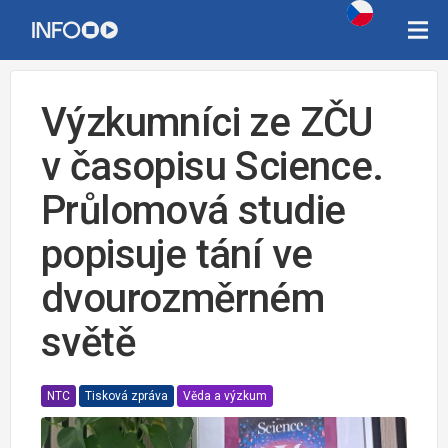
Výzkumníci ze ZČU
v časopisu Science.
Průlomová studie
popisuje tání ve
dvourozměrném
světě
NTC
Tisková zpráva
Věda a výzkum