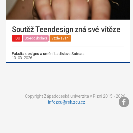
Soutěž Teendesign zná své vítěze
FDU
Středoškoláci
Vzdělávání
Fakulta designu a umění Ladislava Sutnara
13. 03. 2026
Copyright Západočeská univerzita v Plzni 2015 - 2026,
infozcu@rek.zcu.cz