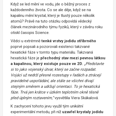
Když se led mění ve vodu, jde o běžný proces z
každodenního života. Co se ale děje, když se na
kapalinu mění krystal, který je tlustý pouze několik
atomů? Právě na tuto otázku odpovídá vědecký
článek mezinárodního týmu fyziků, který v závěru roku
otiskl časopis Science.
Vědci u extrémně
tenké vrstvy jodidu stříbrného
poprvé popsali a pozorovali existenci takzvané
hexatické fáze v tomto typu materiálu. Takzvaná
hexatická fáze je
přechodný stav mezi pevnou látkou
a kapalinou, který existuje pouze ve 2D
. „Představte
si to jako vojenský útvar, který se začne rozpadat.
Vojáci už nedrží přesné rozestupy v řadách a ztrácejí
pravidelné uspořádání, ale stále se všichni dívají
stejným směrem a udržují orientaci. To je hexatická
fáze. Trvá jen krátce v úzkém teplotním okně těsně
před úplným roztavením,“
vysvětlila Viera Skákalová.
K zachycení tohoto jevu využil tým unikátní
experimentální metodu, při níž
uzavřel krystaly jodidu