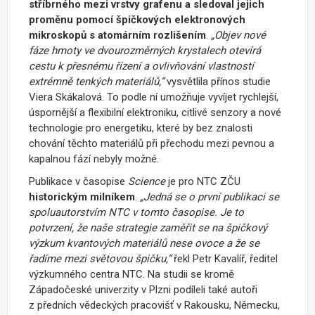
stříbrného mezi vrstvy grafenu a sledoval jejich
proměnu pomocí špičkových elektronových
mikroskopů s atomárním rozlišením
.
„Objev nové
fáze hmoty ve dvourozměrných krystalech otevírá
cestu k přesnému řízení a ovlivňování vlastností
extrémně tenkých materiálů,“
vysvětlila přínos studie
Viera Skákalová. To podle ní umožňuje vyvíjet rychlejší,
úspornější a flexibilní elektroniku, citlivé senzory a nové
technologie pro energetiku, které by bez znalosti
chování těchto materiálů při přechodu mezi pevnou a
kapalnou fází nebyly možné.
Publikace v časopise
Science
je pro NTC ZČU
historickým milníkem
.
„Jedná se o první publikaci se
spoluautorstvím NTC v tomto časopise. Je to
potvrzení, že naše strategie zaměřit se na špičkový
výzkum kvantových materiálů nese ovoce a že se
řadíme mezi světovou špičku,“
řekl Petr Kavalíř, ředitel
výzkumného centra NTC. Na studii se kromě
Západočeské univerzity v Plzni podíleli také autoři
z předních vědeckých pracovišť v Rakousku, Německu,