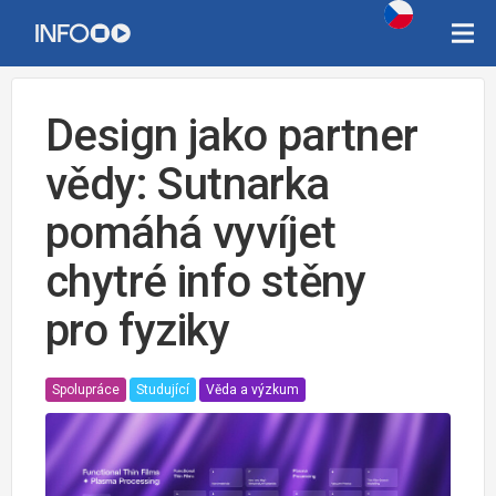
Design jako partner
vědy: Sutnarka
pomáhá vyvíjet
chytré info stěny
pro fyziky
Spolupráce
Studující
Věda a výzkum