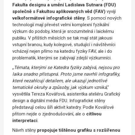
Fakulta designu a umění Ladislava Sutnara (FDU)
společně s Fakultou aplikovaných věd (FAV)
vyvíjí
velkoformátové infografické stěny
. S pomocí nových
technologií mají převést velmi komplexní fyzikální
výzkum do podoby, která je srozumitelná i laickému
publiku. V příštích měsících se tak mají stát jakousi
vstupní branou, kudy kolegové, studující i návštěvníci
vcházejí nejen přímo na katedru fyziky FAV, ale i do
problematik, kterými se zabývají zdejší výzkumníci.
„
Témata, kterými se Katedra fyziky zabývá, nejsou pro
laika snadno přístupná. Proto jsme navrhli infografiky,
které nezahlcují detailem, ale ukazují jednotlivé
tematické okruhy a způsoby, jak výzkum vzniká
,“
vysvětlila Tereza Kovářová,
asistentka ateliéru Grafický
design a digitální média FDU.
Infografické stěny
představují celou šíři aktivit katedry. Podle Kovářové
přitom nejde o zjednodušování, ale o
citlivou
interpretaci
.
Návrh stěny
propojuje tištěnou grafiku s rozšířenou