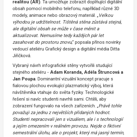
realitou (AR)
. Ta umožňuje zobrazit doplňující digitální
obsah pomocí mobilního telefonu, například různé 3D
modely, animace nebo obrazový materiál. „
Velkou
výhodou je udržitelnost. Tištěná stěna zůstává stejná,
ale digitální obsah se může v čase měnit a
aktualizovat. Nemusíme tedy každých pár let
zasahovat do prostoru znovu
,“ popsala přínos novinky
vedoucí ateliéru Grafický design a digitální média Ditta
Jiřičková.
Vybraný návrh infografické stěny vytvořili studující
stejného ateliéru -
Adam Koranda, Adéla Štruncová a
Jan Poupa
. Dominantní vizuální koncept pracuje s
fialovou plochou evokující plazmatický výboj, která
návštěvníka vtahuje do světa fyziky. Technologické
řešení si navíc studenti navrhli sami. Chtěli, aby
zobrazení fungovalo na všech zařízeních. „
Právě tohle
považuji za jednu z největších přidaných hodnot.
Studenti nepracovali jen s vizuálem, ale i s technologií
a jejím omezením v reálném provozu.
Nejde o fiktivní
semestrální úlohu, ale o projekt, který má jasný termín,