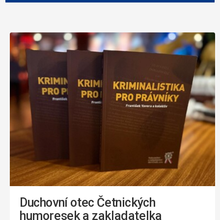
Duchovní otec Četnických
humoresek a zakladatelka