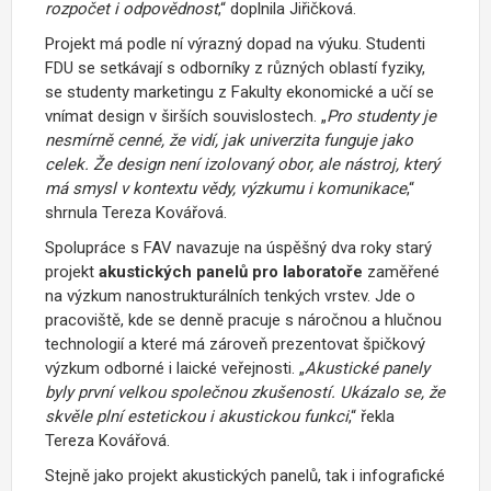
rozpočet i odpovědnost
,“ doplnila Jiřičková.
Projekt má podle ní výrazný dopad na výuku. Studenti
FDU se setkávají s odborníky z různých oblastí fyziky,
se studenty marketingu z Fakulty ekonomické a učí se
vnímat design v širších souvislostech. „
Pro studenty je
nesmírně cenné, že vidí, jak univerzita funguje jako
celek. Že design není izolovaný obor, ale nástroj, který
má smysl v kontextu vědy, výzkumu i komunikace
,“
shrnula Tereza Kovářová.
Spolupráce s FAV navazuje na úspěšný dva roky starý
projekt
akustických panelů
pro laboratoře
zaměřené
na výzkum nanostrukturálních tenkých vrstev. Jde o
pracoviště, kde se denně pracuje s náročnou a hlučnou
technologií a které má zároveň prezentovat špičkový
výzkum odborné i laické veřejnosti. „
Akustické panely
byly první velkou společnou zkušeností. Ukázalo se, že
skvěle plní estetickou i akustickou funkci
,“ řekla
Tereza Kovářová.
Stejně jako projekt akustických panelů, tak i infografické