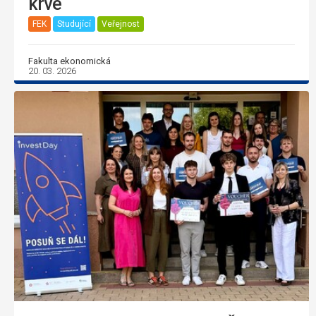
krve
FEK
Studující
Veřejnost
Fakulta ekonomická
20. 03. 2026