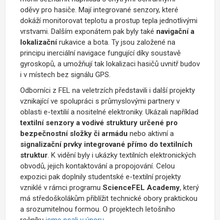
oděvy pro hasiče. Mají integrované senzory, které
dokáží monitorovat teplotu a prostup tepla jednotlivými
vrstvami. Dalším exponátem pak byly také
navigační a
lokalizační
rukavice a bota. Ty jsou založené na
principu inerciální navigace fungující díky soustavě
gyroskopů, a umožňují tak lokalizaci hasičů uvnitř budov
i v místech bez signálu GPS.
Odborníci z FEL na veletrzích představili i další projekty
vznikající ve spolupráci s průmyslovými partnery v
oblasti e-textilií a nositelné elektroniky. Ukázali například
textilní senzory a vodivé struktury určené pro
bezpečnostní složky či armádu
nebo aktivní a
signalizační prvky integrované přímo do textilních
struktur
. K vidění byly i ukázky textilních elektronických
obvodů, jejich kontaktování a propojování. Celou
expozici pak doplnily studentské e-textilní projekty
vzniklé v rámci programu
ScienceFEL Academy
, který
má středoškolákům přiblížit technické obory praktickou
a srozumitelnou formou. O projektech letošního
ročníku
jsme psali v únoru
.