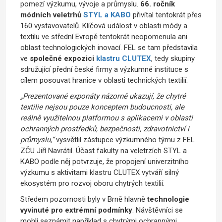
pomezí výzkumu, vývoje a průmyslu.
66. ročník
módních veletrhů
STYL a KABO
přivítal tentokrát přes
160 vystavovatelů. Klíčová událost v oblasti módy a
textilu ve střední Evropě tentokrát neopomenula ani
oblast technologických inovací. FEL se tam představila
ve
společné expozici
klastru CLUTEX
, tedy skupiny
sdružující přední české firmy a výzkumné instituce s
cílem posouvat hranice v oblasti technických textilií.
„Prezentované exponáty názorně ukazují, že chytré
textilie nejsou pouze konceptem budoucnosti, ale
reálně využitelnou platformou s aplikacemi v oblasti
ochranných prostředků, bezpečnosti, zdravotnictví i
průmyslu,“
vysvětlil zástupce výzkumného týmu z FEL
ZČU Jiří Navrátil. Účast fakulty na veletrzích STYL a
KABO podle něj potvrzuje, že propojení univerzitního
výzkumu s aktivitami klastru CLUTEX vytváří silný
ekosystém pro rozvoj oboru chytrých textilií.
Středem pozornosti byly v Brně hlavně
technologie
vyvinuté pro extrémní podmínky
. Návštěvníci se
mohli seznámit například s chytrými ochrannými