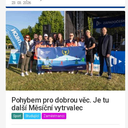
23. 03. 2026
Pohybem pro dobrou věc. Je tu
další Měsíční vytrvalec
Sport
Studující
Zaměstnanci