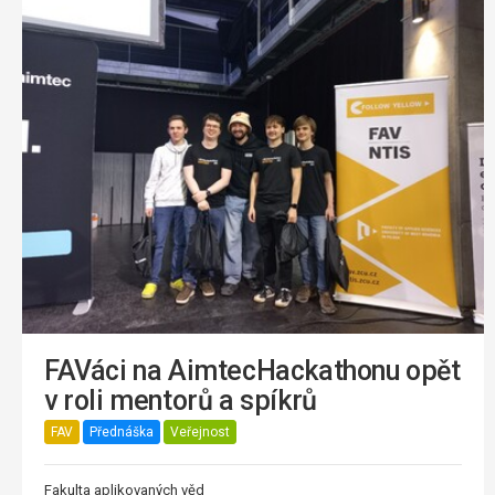
FAVáci na AimtecHackathonu opět
v roli mentorů a spíkrů
FAV
Přednáška
Veřejnost
Fakulta aplikovaných věd