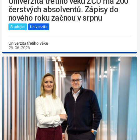
Univerzita třetího věku ZČU má 200
čerstvých absolventů. Zápisy do
nového roku začnou v srpnu
Studující
Univerzita
Univerzita třetího věku
26. 06. 2026