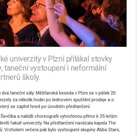
 univerzity v Plzni přilákal stovky
, taneční vystoupení i neformální
rtnerů školy.
i dva taneční sály. Měšťanská beseda v Plzni se v pátek 20.
mizely za několik hodin po lednovém spuštění prodeje a o
který se zaplnil hned po úvodním předtančení.
 Ševčíka a nabídli choreografii vytvořenou přímo k 35 letům
íti fakult univerzity. Na předtančení navázala kapela The
itů. Vrcholem večera pak bylo vystoupení skupiny Abba Stars,