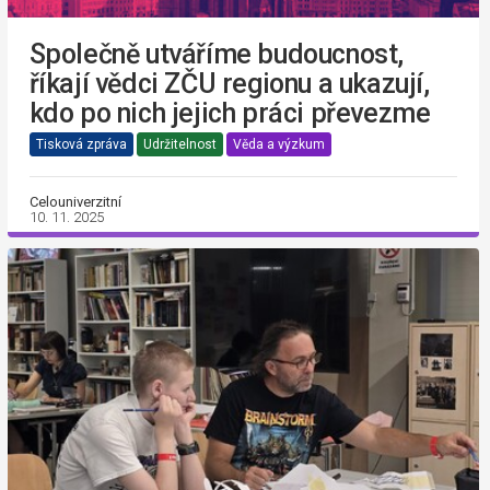
Společně utváříme budoucnost,
říkají vědci ZČU regionu a ukazují,
kdo po nich jejich práci převezme
Tisková zpráva
Udržitelnost
Věda a výzkum
Celouniverzitní
10. 11. 2025