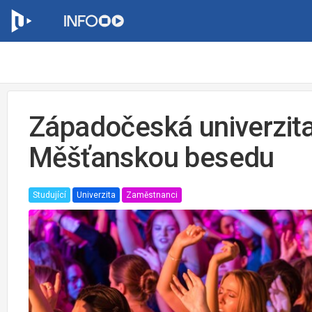
Západočeská univerzita
Měšťanskou besedu
Studující
Univerzita
Zaměstnanci