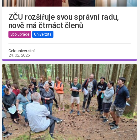
ZČU rozšiřuje svou správní radu,
nově má čtrnáct členů
Spolupráce
Univerzita
Celouniverzitní
24. 02. 2026