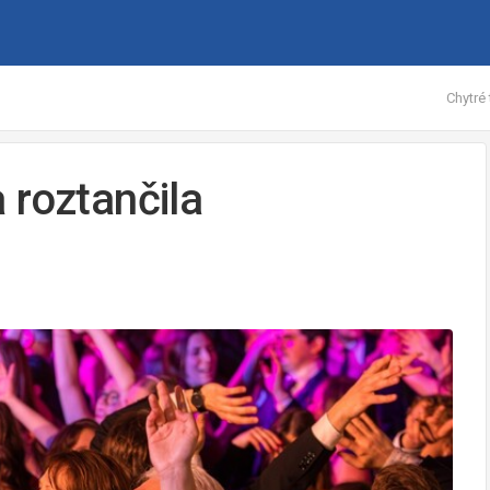
Chytré 
 roztančila