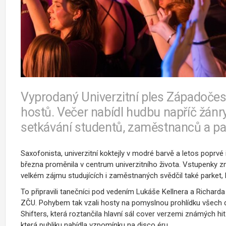
Vyprodaný Univerzitní ples Západočeské
hostů. Večer nabídl hudbu napříč žánry
setkávání studentů, zaměstnanců a pa
Saxofonista, univerzitní koktejly v modré barvě a letos poprvé 
března proměnila v centrum univerzitního života. Vstupenky z
velkém zájmu studujících i zaměstnaných svědčil také parket, 
To připravili tanečníci pod vedením Lukáše Kellnera a Richarda
ZČU. Pohybem tak vzali hosty na pomyslnou prohlídku všech dev
Shifters, která roztančila hlavní sál cover verzemi známých h
která publiku nabídla vzpomínku na disco éru.