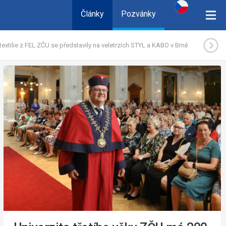
Články
Pozvánky
textilie z FEL ZČU se představily na veletrzích STYL a KABO v Brně