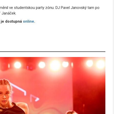
proměnil ve studentskou party zónu. DJ Pavel Janovský tam po
f Janáček.
e je dostupná
online
.