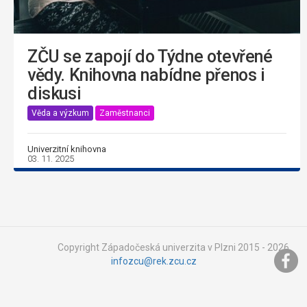
ZČU se zapojí do Týdne otevřené
vědy. Knihovna nabídne přenos i
diskusi
Věda a výzkum
Zaměstnanci
Univerzitní knihovna
03. 11. 2025
Copyright Západočeská univerzita v Plzni 2015 - 2026,
infozcu@rek.zcu.cz