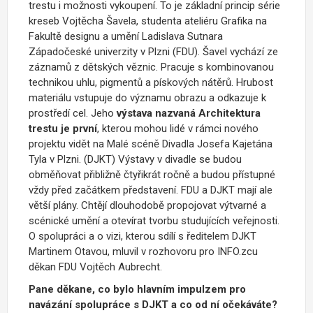
trestu i možnosti vykoupení. To je základní princip série
kreseb Vojtěcha Šavela, studenta ateliéru Grafika na
Fakultě designu a umění Ladislava Sutnara
Západočeské univerzity v Plzni (FDU). Šavel vychází ze
záznamů z dětských věznic. Pracuje s kombinovanou
technikou uhlu, pigmentů a pískových nátěrů. Hrubost
materiálu vstupuje do významu obrazu a odkazuje k
prostředí cel. Jeho
výstava nazvaná Architektura
trestu je první
, kterou mohou lidé v rámci nového
projektu vidět na Malé scéně Divadla Josefa Kajetána
Tyla v Plzni. (DJKT) Výstavy v divadle se budou
obměňovat přibližně čtyřikrát ročně a budou přístupné
vždy před začátkem představení. FDU a DJKT mají ale
větší plány. Chtějí dlouhodobě propojovat výtvarné a
scénické umění a otevírat tvorbu studujících veřejnosti.
O spolupráci a o vizi, kterou sdílí s ředitelem DJKT
Martinem Otavou, mluvil v rozhovoru pro INFO.zcu
děkan FDU Vojtěch Aubrecht.
Pane děkane, co bylo hlavním impulzem pro
navázání spolupráce s DJKT a co od ní očekáváte?