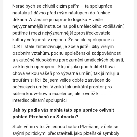
Nerad bych se chlubil cizím peřím – ta spolupráce
nastala již dávno před mým nástupem do funkce
děkana. A vlastně je naprosto logická – vedle
nejvýznamnější instituce na poli uměleckého vzdělávání,
patříme i mezi nejvýznamnější zprostředkovatele
kultury veřejnosti v regionu. Že se ale spolupráce s
DJKT stále zintenzivňuje, je zcela jistě i díky vřelým
osobním vztahům, pocitu společenské zodpovědnosti
a skutečně hlubokému porozumění uměleckých oblastí,
ve kterých operujeme. Stejně jako pan ředitel Otava
chová velkou vášeň pro výtvarná umění, tak já miluji a
troufám si říci, že jsem velice dobře zasvěcen do
scénických umění. Vzniká tak unikátní prostor pro
sdílení know-how a excelence, ale rovněž k
interdisciplinární spolupráci.
Jak by podle vás mohla tato spolupráce ovlivnit
pohled Plzeňanů na Sutnarku?
Stále věřím v to, že jednou budou Plzeňané, v čele se
svými politickými představiteli, jako plzeňské symboly