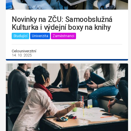
Novinky na ZČU: Samoobslužná
Kulturka i výdejní boxy na knihy
Studující
Univerzita
Zaměstnanci
Celouniverzitní
14. 10. 2025