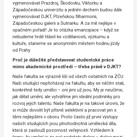
vyjmenovávat Prazdroj, Škodovku, Viktorku a
Západočeskou univerzitu a jedním dechem budou dále
vyjmenovávat DJKT, Plzeňskou filharmonii,
Západočeskou galerii a Sutnarku. A za mě nejlépe v
opačném pořadí! Je to otázka emancipace – když se
nebudeme hrdě hlásit ke vzdělanosti, výzkumu a
kultuře, staneme se anonymním městem hodinu jízdy
od Prahy.
Proč je důležité představovat studentské práce
mimo akademické prostředí – třeba právě v DJKT?
Naše fakulta se výrazně liší od všech ostatních na ZČU.
Naši studující nepřicházejí na fakultu, aby se něčím stali,
konkrétně tedy umělci – oni jimi už jsou. My je neučíme,
jak dělat umění, ale vytváříme jim ideální podmínky pro
rozvoj jejich talentu. Naše fakulta je na takové úrovni, že
si může dovolit být přísně selektivní a pracovat jen s
těmi nejlepšími v oboru. Proto často již první výstupy
našich studujících jsou plnohodnotná umělecká díla,
která si zaslouží pozornost veřejnosti. Vzhledem k
tomu, že umění je ze své podstaty dialog – dialog mezi