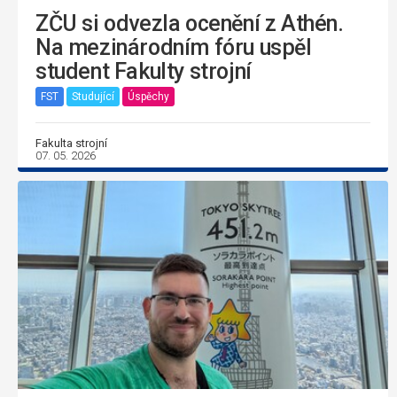
ZČU si odvezla ocenění z Athén.
Na mezinárodním fóru uspěl
student Fakulty strojní
FST
Studující
Úspěchy
Fakulta strojní
07. 05. 2026