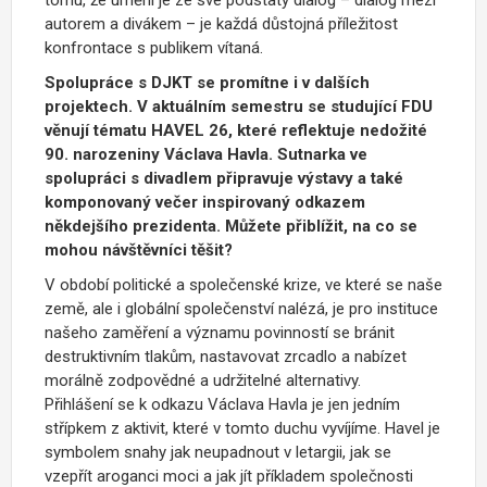
autorem a divákem – je každá důstojná příležitost
konfrontace s publikem vítaná.
Spolupráce s DJKT se promítne i v dalších
projektech. V aktuálním semestru se studující FDU
věnují tématu HAVEL 26, které reflektuje nedožité
90. narozeniny Václava Havla. Sutnarka ve
spolupráci s divadlem připravuje výstavy a také
komponovaný večer inspirovaný odkazem
někdejšího prezidenta. Můžete přiblížit, na co se
mohou návštěvníci těšit?
V období politické a společenské krize, ve které se naše
země, ale i globální společenství nalézá, je pro instituce
našeho zaměření a významu povinností se bránit
destruktivním tlakům, nastavovat zrcadlo a nabízet
morálně zodpovědné a udržitelné alternativy.
Přihlášení se k odkazu Václava Havla je jen jedním
střípkem z aktivit, které v tomto duchu vyvíjíme. Havel je
symbolem snahy jak neupadnout v letargii, jak se
vzepřít aroganci moci a jak jít příkladem společnosti