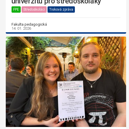
univerzitu pro středoškoláky
FPE
Středoškoláci
Tisková zpráva
Fakulta pedagogická
14. 01. 2026