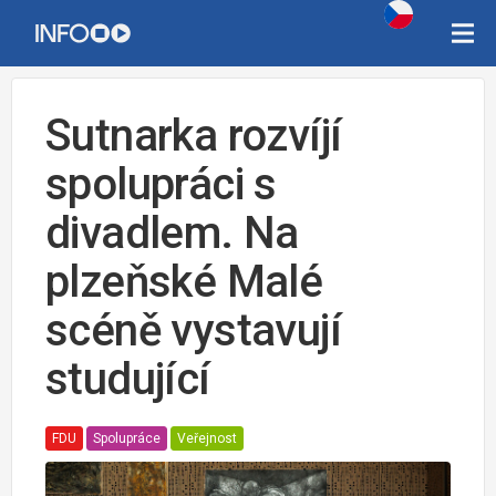
Sutnarka rozvíjí
spolupráci s
divadlem. Na
plzeňské Malé
scéně vystavují
studující
FDU
Spolupráce
Veřejnost