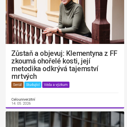
Zůstaň a objevuj: Klementyna z FF
zkoumá ohořelé kosti, její
metodika odkrývá tajemství
mrtvých
Seriál
Studující
Věda a výzkum
Celouniverzitní
14. 05. 2026