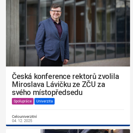
Česká konference rektorů zvolila
Miroslava Lávičku ze ZČU za
svého místopředsedu
Spolupráce
Univerzita
Celouniverzitní
04. 12. 2025