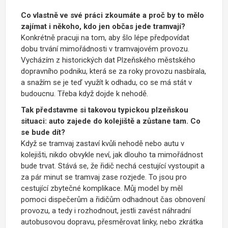
Co vlastně ve své práci zkoumáte a proč by to mělo
zajímat i někoho, kdo jen občas jede tramvají?
Konkrétně pracuji na tom, aby šlo lépe předpovídat
dobu trvání mimořádnosti v tramvajovém provozu.
Vycházím z historických dat Plzeňského městského
dopravního podniku, která se za roky provozu nasbírala,
a snažím se je teď využít k odhadu, co se má stát v
budoucnu. Třeba když dojde k nehodě.
Tak představme si takovou typickou plzeňskou
situaci: auto zajede do kolejiště a zůstane tam. Co
se bude dít?
Když se tramvaj zastaví kvůli nehodě nebo autu v
kolejišti, nikdo obvykle neví, jak dlouho ta mimořádnost
bude trvat. Stává se, že řidič nechá cestující vystoupit a
za pár minut se tramvaj zase rozjede. To jsou pro
cestující zbytečné komplikace. Můj model by měl
pomoci dispečerům a řidičům odhadnout čas obnovení
provozu, a tedy i rozhodnout, jestli zavést náhradní
autobusovou dopravu, přesměrovat linky, nebo zkrátka