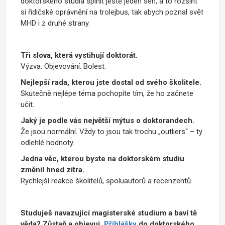
doktorského studia splnit ještě jeden sen, a to rozšířit
si řidičské oprávnění na trolejbus, tak abych poznal svět
MHD i z druhé strany.
Tři slova, která vystihují doktorát.
Výzva. Objevování. Bolest.
Nejlepší rada, kterou jste dostal od svého školitele.
Skutečně nejlépe téma pochopíte tím, že ho začnete
učit.
Jaký je podle vás největší mýtus o doktorandech.
Že jsou normální. Vždy to jsou tak trochu „outliers“ – ty
odlehlé hodnoty.
Jedna věc, kterou byste na doktorském studiu
změnil hned zítra.
Rychlejší reakce školitelů, spoluautorů a recenzentů.
Studuješ navazující magisterské studium a baví tě
věda? Zůstaň a objevuj.
Přihlášky
do doktorského