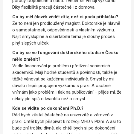
porady. Dopoledne a často i večer se věnuji výzkumu.
Díky flexibilitě pracuji částečně i z domova.
Co by měl člověk vědět dřív, než si podá přihlášku?
Že to není jen prodloužený magistr. Doktorské je hlavně
o samostatnosti, odpovědnosti a vlastním výzkumu.
Najít smysluplné a disertabilní téma je dlouhý proces
plný slepých uliček.
Co by se ve fungování doktorského studia v Česku
mělo změnit?
Vedle financování je problém i přetížení seniorních
akademiků. Mají hodně studentů a povinností, takže je
těžké věnovat se každému individuálně. Smysl by mi
dávalo i lepší propojení výzkumu s praxí. A osobně
vnímám jako problém i tlak na publikování – přijde mi, že
někdy jde spíš o kvantitu než o smysl.
Kde se vidíte po dokončení Ph.D.?
Rád bych zůstal částečně na univerzitě a zároveň v
praxi. Chtěl bych přispívat k rozvoji MHD v Plzni. A asi to
bude zní trošku divně, ale chtěl bych si po dokončení