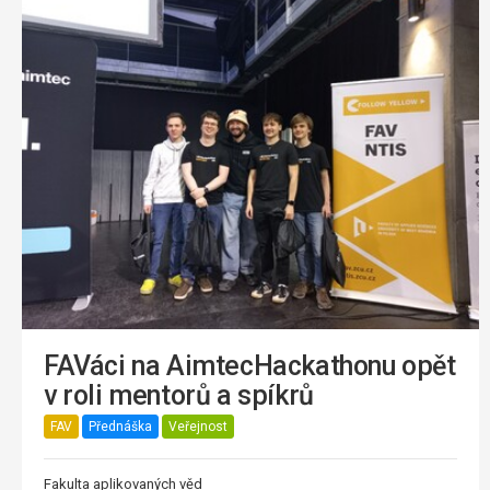
FAVáci na AimtecHackathonu opět
v roli mentorů a spíkrů
FAV
Přednáška
Veřejnost
Fakulta aplikovaných věd