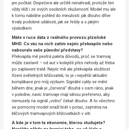
jen počkat. Dispečera ale určitě nenahradí, protože ten
vždy těží i ze svých osobních zkušeností. Model mu ale
k tomu nabídne pohled do minulosti: jak dlouho dříve
trvaly podobné události, jak se řešily a s jakým
výsledkem.
Máte v ruce data z reálného provozu plzeňské
MHD. Co vás na nich zatím nejvíc překvapilo nebo
nabouralo vaše původní představy?
Překvapila mě pestrá paleta důvodů, proč se tramvaj
může zastavit – od aut v kolejišti přes nehody až třeba
po zaplavení tratě. Nejvíc mě ale překvapila složitost
řízení světelných křižovatek, to je i největší aktuální
komplikace pro můj výzkum. Signální cykly se mění
během dne, jinak je „červená“ dlouhá v osm ráno, jinak
v poledne, navíc tramvaje mají silnou preferenci, aby
nemusely na signál „volno“ čekat dlouho. A to všechno
se pomocný model snaží brát v potaz, zejména na
klíčových tramvajových křižovatkách v síti.
A kde je v tom ta ekonomie, kterou studujete?
Narážíte někde na hranici toho, co už čísla o