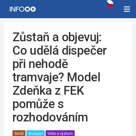
Zůstaň a objevuj:
Co udělá dispečer
při nehodě
tramvaje? Model
Zdeňka z FEK
pomůže s
rozhodováním
Seriál
Studující
Věda a výzkum