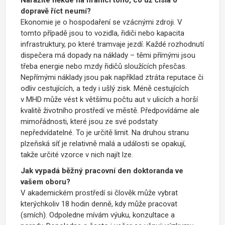
dopravě říct neumí?
Ekonomie je o hospodaření se vzácnými zdroji. V
tomto případě jsou to vozidla, řidiči nebo kapacita
infrastruktury, po které tramvaje jezdí. Každé rozhodnutí
dispečera má dopady na náklady – těmi přímými jsou
třeba energie nebo mzdy řidičů sloužících přesčas.
Nepřímými náklady jsou pak například ztráta reputace či
odliv cestujících, a tedy i ušlý zisk. Méně cestujících
v MHD může vést k většímu počtu aut v ulicích a horší
kvalitě životního prostředí ve městě. Předpovídáme ale
mimořádnosti, které jsou ze své podstaty
nepředvídatelné. To je určitě limit. Na druhou stranu
plzeňská síť je relativně malá a události se opakují,
takže určité vzorce v nich najít lze.
Jak vypadá běžný pracovní den doktoranda ve
vašem oboru?
V akademickém prostředí si člověk může vybrat
kterýchkoliv 18 hodin denně, kdy může pracovat
(smích). Odpoledne mívám výuku, konzultace a