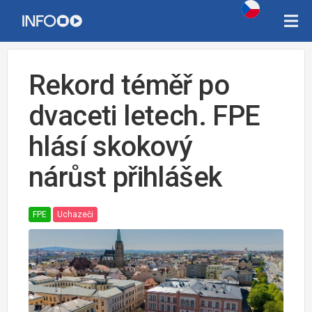
Rekord téměř po
dvaceti letech. FPE
hlásí skokový
nárůst přihlášek
FPE
Uchazeči