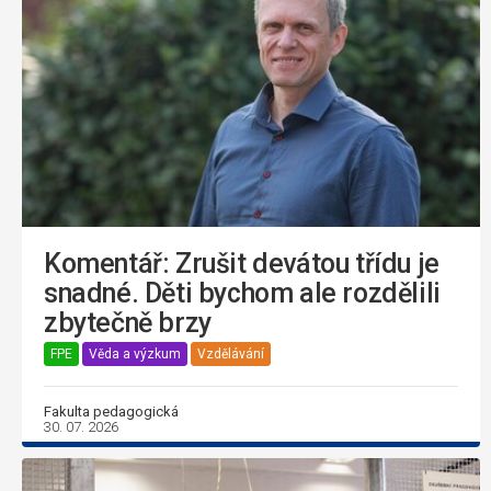
Komentář: Zrušit devátou třídu je
snadné. Děti bychom ale rozdělili
zbytečně brzy
FPE
Věda a výzkum
Vzdělávání
Fakulta pedagogická
30. 07. 2026