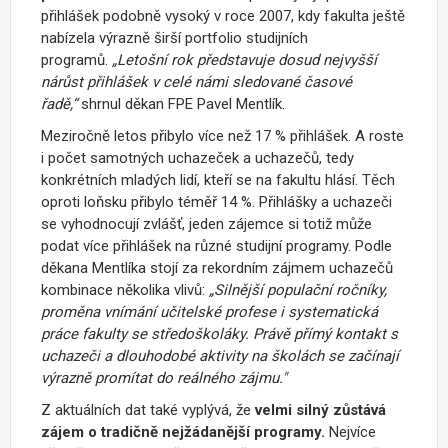
přihlášek podobně vysoký v roce 2007, kdy fakulta ještě
nabízela výrazně širší portfolio studijních
programů.
„Letošní rok představuje dosud nejvyšší
nárůst přihlášek v celé námi sledované časové
řadě,“
shrnul děkan FPE Pavel Mentlík.
Meziročně letos přibylo více než 17 % přihlášek. A roste
i počet samotných uchazeček a uchazečů, tedy
konkrétních mladých lidí, kteří se na fakultu hlásí. Těch
oproti loňsku přibylo téměř 14 %. Přihlášky a uchazeči
se vyhodnocují zvlášť, jeden zájemce si totiž může
podat více přihlášek na různé studijní programy. Podle
děkana Mentlíka stojí za rekordním zájmem uchazečů
kombinace několika vlivů:
„
Silnější populační ročníky,
proměna vnímání učitelské profese i systematická
práce fakulty se středoškoláky. Právě přímý kontakt s
uchazeči a dlouhodobé aktivity na školách se začínají
výrazně promítat do reálného zájmu."
Z aktuálních dat také vyplývá, že
velmi silný zůstává
zájem o tradičně nejžádanější programy.
Nejvíce