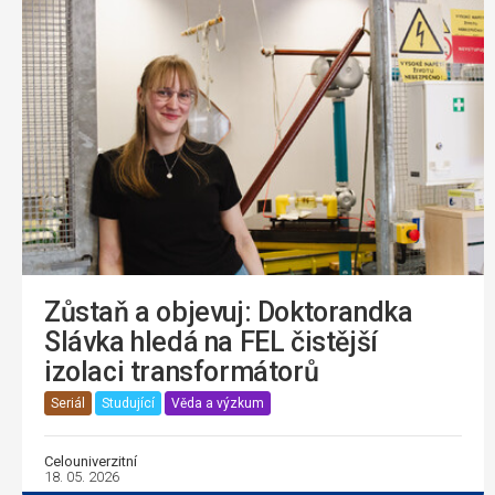
Zůstaň a objevuj: Doktorandka
Slávka hledá na FEL čistější
izolaci transformátorů
Seriál
Studující
Věda a výzkum
Celouniverzitní
18. 05. 2026