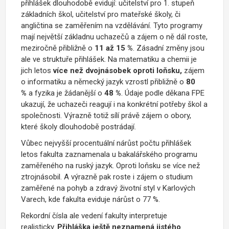
přihlášek dlouhodobě evidují: učitelství pro 1. stupeň
základních škol, učitelství pro mateřské školy, či
angličtina se zaměřením na vzdělávání. Tyto programy
mají největší základnu uchazečů a zájem o ně dál roste,
meziročně přibližně o
11 až 15 %
. Zásadní změny jsou
ale ve struktuře přihlášek. Na matematiku a chemii je
jich letos
více než
dvojnásobek oproti loňsku,
zájem
o informatiku a německý jazyk vzrostl přibližně o
80
%
a fyzika je žádanější o
48 %
. Údaje podle děkana FPE
ukazují, že uchazeči reagují i na konkrétní potřeby škol a
společnosti. Výrazně totiž sílí právě zájem o obory,
které školy dlouhodobě postrádají.
Vůbec nejvyšší procentuální nárůst počtu přihlášek
letos fakulta zaznamenala u bakalářského programu
zaměřeného na ruský jazyk. Oproti loňsku se více než
ztrojnásobil. A výrazně pak roste i zájem o studium
zaměřené na pohyb a zdravý životní styl v Karlových
Varech, kde fakulta eviduje nárůst o 77 %.
Rekordní čísla ale vedení fakulty interpretuje
realisticky.
Přihláška ještě neznamená jistého