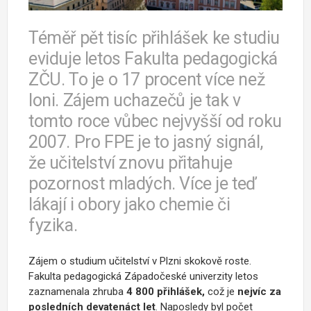
Téměř pět tisíc přihlášek ke studiu
eviduje letos Fakulta pedagogická
ZČU. To je o 17 procent více než
loni. Zájem uchazečů je tak v
tomto roce vůbec nejvyšší od roku
2007. Pro FPE je to jasný signál,
že učitelství znovu přitahuje
pozornost mladých. Více je teď
lákají i obory jako chemie či
fyzika.
Zájem o studium učitelství v Plzni skokově roste.
Fakulta pedagogická Západočeské univerzity letos
zaznamenala zhruba
4 800 přihlášek,
což je
nejvíc za
posledních devatenáct let
. Naposledy byl počet