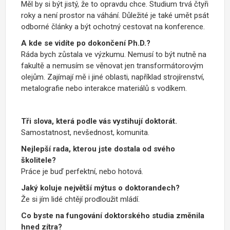
Měl by si být jistý, že to opravdu chce. Studium trvá čtyři
roky a není prostor na váhání. Důležité je také umět psát
odborné články a být ochotný cestovat na konference.
A kde se vidíte po dokončení Ph.D.?
Ráda bych zůstala ve výzkumu. Nemusí to být nutně na
fakultě a nemusím se věnovat jen transformátorovým
olejům. Zajímají mě i jiné oblasti, například strojírenství,
metalografie nebo interakce materiálů s vodíkem.
Tři slova, která podle vás vystihují doktorát.
Samostatnost, nevšednost, komunita.
Nejlepší rada, kterou jste dostala od svého
školitele?
Práce je buď perfektní, nebo hotová.
Jaký koluje největší mýtus o doktorandech?
Že si jím lidé chtějí prodloužit mládí.
Co byste na fungování doktorského studia změnila
hned zítra?