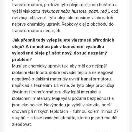
transformátorů, protože tyto oleje mají jinou hustotu a
vyšší viskozitu
(tekutost nebo hustota, pozn. red.)
, což
ovlivňuje chlazení. Tyto oleje ale musíme v laboratoři
nejprve chemicky upravit. Řepkový olej z obchodu do
transformátoru nenalijete.
Jak přesně tedy vylepšujete vlastnosti přírodních
olejů? A nemohou pak v konečném výsledku
vylepšené oleje přinést nový, dosud neznámý
problém?
Musí se chemicky upravit tak, aby měl co nejlepší
izolační vlastnosti, dobře odváděl teplo a nereagoval
negativně s dalšími materiály uvnitř transformátoru,
například s těsněním. Už víme, že tyto oleje prodlužují
životnost transformátoru díky lepší interakci s
izolačními materiály. Mají vyšší požární bezpečnost a
jsou ekologické. Nevýhodou je vyšší viskozita, horší
chování při nízkých teplotách – tuhnou kolem minus 27
stupňů – a také oxidační stabilita, kterou je potřeba dál
zlepšovat.