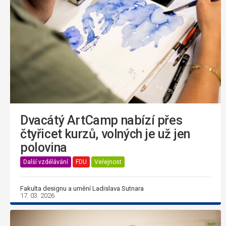
Dvacátý ArtCamp nabízí přes
čtyřicet kurzů, volných je už jen
polovina
Další vzdělávání
FDU
Veřejnost
Fakulta designu a umění Ladislava Sutnara
17. 03. 2026