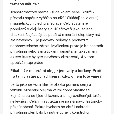
téma vysvětlíte?
Transformátory máme všude kolem sebe. Slouží k
převodu napětí z vyššího na nižší. Skládají se z vinutí,
magnetických plechů a izolace. Celý systém je
ponořený v oleji, který slouží zároveň jako izolace i
chlazení. Nejčastěji se používá minerální olej, který má
ale nevýhody – je jedovatý, hořlavý a pochází z
neobnovitelného zdroje. Myšlenkou proto je ho nahradit
přírodními nebo syntetickými variantami, takzvanými
estery, které by tyto nevýhody eliminovaly. A v tom
spočívá moje práce.
Říkáte, že minerální olej je jedovatý a hořlavý. Proč
ho tam vlastně pořád lijeme, když o něm toto víme?
Je to jako se vším hlavně otázka poměru ceny a
výkonu. Minerální olej má velmi dobré vlastnosti,
zejména co se týče chlazení, a je nejrozšířenější, takže i
nejlevnější. Celá infrastruktura je na něj navíc historicky
přizpůsobená. Pokud bychom ho chtěli nahradit
přírodními oleji, bylo by nutné upravit konstrukci