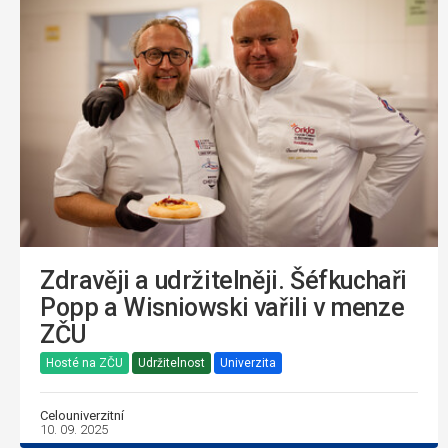
Zdravěji a udržitelněji. Šéfkuchaři
Popp a Wisniowski vařili v menze
ZČU
Hosté na ZČU
Udržitelnost
Univerzita
Celouniverzitní
10. 09. 2025