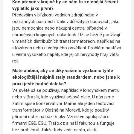
Kde přesně v krajině by se nám to zelenější řešení
vyplatilo jako první?
Především v blízkosti vodních zdrojů nebo v
ochranných pásmech. Dále v důležitých budovách, jako
jsou nemocnice nebo nákupní centra, případně v
chráněných krajinných oblastech. Už se běžně používají
v menších distribučních transformátorech, například na
stožárech nebo u veřejného osvětlení. Problém nastává
u velmi vysokého napětí, kde jejich nevýhody hrají větší
roli.
Máte ambici, aby se díky vašemu výzkumu tyhle
ekologičtější náplně staly standardem, nebo jsme k
praxi ještě hodně daleko?
Ve světě už se používají, například v londýnském metru
nebo v Brazílii, kde využívají sójové oleje. U nás jsme
zatím spíše konzervativní. Máme ale jeden testovací
transformátor v Olešné na Moravě, kde je použitý
přírodní ester na bázi řepky. Vznikl ve spolupráci s
firmami EGD, EGU, Trafo.cz a naší fakultou a funguje
bez problémů. Takže tudy vede cesta, ale k