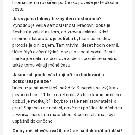
hromadnému rozšíření po Česku povede ještě dlouhá
cesta.
Jak vypadá takový běžný den doktoranda?
Výhodou je velká samostatnost. Pracovní doba je
flexibilní a záleží na tom, co zrovna děláme. Když
měříme v laboratoři, je potřeba být tam co nejdřív,
protože je o ni zájem. Tam trávím i deset hodin denně.
Učím čtyři cvičení týdně, což je asi šest hodin. Psaní
článků jde dělat i z domova a jde mi poměrně snadno,
takže tomu věnuji méně času.
Jakou roli podle vás hrají při rozhodování o
doktorátu peníze?
Dnes už je situace lepší než dřív. Stipendia se zvýšila z
původních asi 11 tisíc na zhruba 25 tisíc korun hrubého,
což už je motivující, i když to stále není srovnatelné s
praxí. Stipendia se nedaní, nově se i počítají do důchodu
a vzniká i nárok na mateřskou. Studium ale musí být
úspěšně dokončeno.
Co by měl člověk zvážit, než se na doktorát přihlásí?