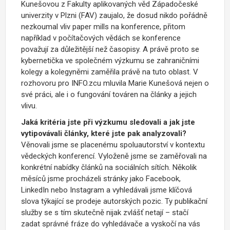
Kunešovou z Fakulty aplikovaných věd Západočeské
univerzity v Plzni (FAV) zaujalo, že dosud nikdo pořádně
nezkoumal vliv paper mills na konference, přitom
například v počítačových vědách se konference
považují za důležitější než časopisy. A právě proto se
kybernetička ve společném výzkumu se zahraničními
kolegy a kolegyněmi zaměřila právě na tuto oblast. V
rozhovoru pro INFO.zcu mluvila Marie Kunešová nejen o
své práci, ale i o fungování továren na články a jejich
vlivu.
Jaká kritéria jste při výzkumu sledovali a jak jste
vytipovávali články, které jste pak analyzovali?
Věnovali jsme se placenému spoluautorství v kontextu
vědeckých konferencí. Vyloženě jsme se zaměřovali na
konkrétní nabídky článků na sociálních sítích. Několik
měsíců jsme procházeli stránky jako Facebook,
LinkedIn nebo Instagram a vyhledávali jsme klíčová
slova týkající se prodeje autorských pozic. Ty publikační
služby se s tím skutečně nijak zvlášť netají – stačí
zadat správné fráze do vyhledávače a vyskočí na vás