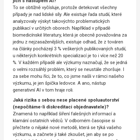
jich s nástupem AI?
To se obtížně vyčísluje, protože detekovat všechny
případy je nad lidské síly. Ale existuje řada studií, které
analyzovaly výskyt takovýchto problematických
publikací v určitých oborech. Například v případě
biomedicínské literatury, která je obecně považována za
jednu z nejzasaženějších, existuje odhad, že z továren
na články pocházejí 3 % veškerých publikovaných studií,
u některých konkrétních specializací je to i více než 20
%. V každém případě ale výzkumy naznačují, že se jedná
o velmi rozsáhlý problém, který se neustále zhoršuje. I
za sebe mohu říci, že to, co jsme našli v rámci našeho
výzkumu, je jen špička ledovce. A ano, nástup
generativní AI v tom hraje roli.
Jaká rizika s sebou nese placené spoluautorství
(nepočítáme-li diskreditaci objednavatele)?
Znamená to například šíření falešných informací a
klamání ostatních vědců. V odborném časopise si
přečtete o nějaké nové metodě, která se týká vašeho
výzkumu, a začnete ji také zkoušet, jen aby se po