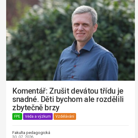
Komentář: Zrušit devátou třídu je
snadné. Děti bychom ale rozdělili
zbytečně brzy
FPE
Věda a výzkum
Vzdělávání
Fakulta pedagogická
30. 07. 2026