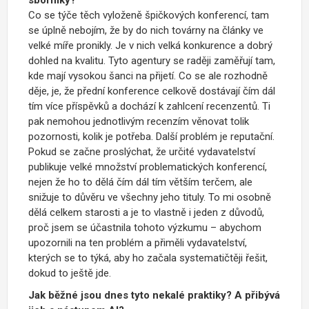
Co se týče těch vyloženě špičkových konferencí, tam
se úplně nebojím, že by do nich továrny na články ve
velké míře pronikly. Je v nich velká konkurence a dobrý
dohled na kvalitu. Tyto agentury se raději zaměřují tam,
kde mají vysokou šanci na přijetí. Co se ale rozhodně
děje, je, že přední konference celkově dostávají čím dál
tím více příspěvků a dochází k zahlcení recenzentů. Ti
pak nemohou jednotlivým recenzím věnovat tolik
pozornosti, kolik je potřeba.
Další problém je reputační.
Pokud se začne proslýchat, že určité vydavatelství
publikuje velké množství problematických konferencí,
nejen že ho to dělá čím dál tím větším terčem, ale
snižuje to důvěru ve všechny jeho tituly. To mi osobně
dělá celkem starosti a je to vlastně i jeden z důvodů,
proč jsem se účastnila tohoto výzkumu – abychom
upozornili na ten problém a přiměli vydavatelství,
kterých se to týká, aby ho začala systematičtěji řešit,
dokud to ještě jde.
Jak běžné jsou dnes tyto nekalé praktiky? A přibývá