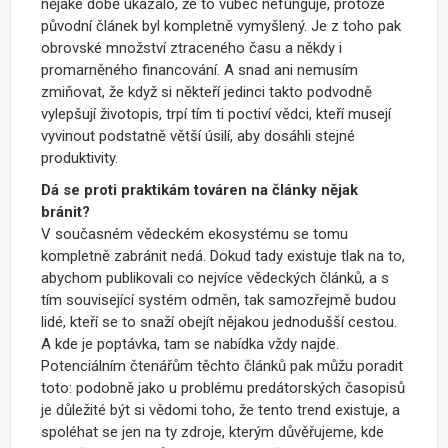
nějaké době ukázalo, že to vůbec nefunguje, protože
původní článek byl kompletně vymyšlený. Je z toho pak
obrovské množství ztraceného času a někdy i
promarněného financování. A snad ani nemusím
zmiňovat, že když si někteří jedinci takto podvodně
vylepšují životopis, trpí tím ti poctiví vědci, kteří musejí
vyvinout podstatně větší úsilí, aby dosáhli stejné
produktivity.
Dá se proti praktikám továren na články nějak
bránit?
V současném vědeckém ekosystému se tomu
kompletně zabránit nedá. Dokud tady existuje tlak na to,
abychom publikovali co nejvíce vědeckých článků, a s
tím související systém odměn, tak samozřejmě budou
lidé, kteří se to snaží obejít nějakou jednodušší cestou.
A kde je poptávka, tam se nabídka vždy najde.
Potenciálním čtenářům těchto článků pak můžu poradit
toto: podobně jako u problému predátorských časopisů
je důležité být si vědomi toho, že tento trend existuje, a
spoléhat se jen na ty zdroje, kterým důvěřujeme, kde