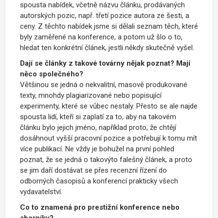
spousta nabídek, včetně názvu článku, prodávaných
autorských pozic, např. třetí pozice autora ze šesti, a
ceny. Z těchto nabídek jsme si dělali seznam těch, které
byly zaměřené na konference, a potom už šlo o to,
hledat ten konkrétní článek, jestli někdy skutečně vyšel.
Dají se články z takové továrny nějak poznat? Mají
něco společného?
Většinou se jedná o nekvalitní, masově produkované
texty, mnohdy plagiarizované nebo popisující
experimenty, které se vůbec nestaly. Přesto se ale najde
spousta lidí, kteří si zaplatí za to, aby na takovém
článku bylo jejich jméno, například proto, že chtějí
dosáhnout vyšší pracovní pozice a potřebují k tomu mít
více publikací. Ne vždy je bohužel na první pohled
poznat, že se jedná o takovýto falešný článek, a proto
se jim daří dostávat se přes recenzní řízení do
odborných časopisů a konferencí prakticky všech
vydavatelství.
Co to znamená pro prestižní konference nebo
sborníky?