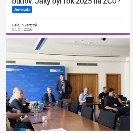
budov. Jaký byl rok 2025 na ZČU?
Univerzita
Celouniverzitní
01. 01. 2026