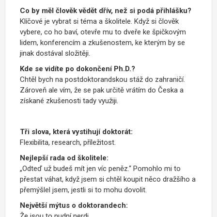
Co by měl člověk vědět dřív, než si podá přihlášku?
Klíčové je vybrat si téma a školitele. Když si člověk
vybere, co ho baví, otevře mu to dveře ke špičkovým
lidem, konferencím a zkušenostem, ke kterým by se
jinak dostával složitěji.
Kde se vidíte po dokončení Ph.D.?
Chtěl bych na postdoktorandskou stáž do zahraničí.
Zároveň ale vím, že se pak určitě vrátím do Česka a
získané zkušenosti tady využiji.
Tři slova, která vystihují doktorát:
Flexibilita, research, příležitost.
Nejlepší rada od školitele:
„Odteď už budeš mít jen víc peněz.“ Pomohlo mi to
přestat váhat, když jsem si chtěl koupit něco dražšího a
přemýšlel jsem, jestli si to mohu dovolit.
Největší mýtus o doktorandech:
Že jsou to nudní nerdi.