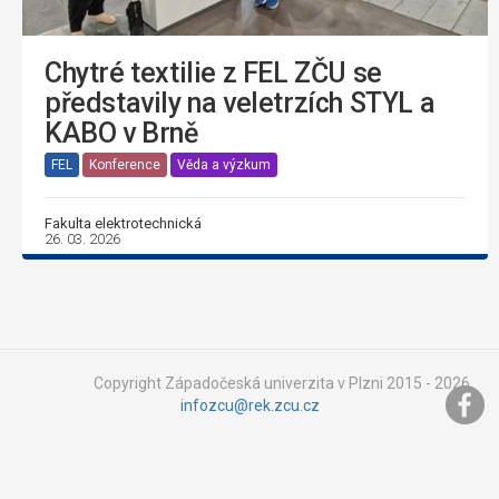
Chytré textilie z FEL ZČU se
představily na veletrzích STYL a
KABO v Brně
FEL
Konference
Věda a výzkum
Fakulta elektrotechnická
26. 03. 2026
Copyright Západočeská univerzita v Plzni 2015 - 2026,
infozcu@rek.zcu.cz