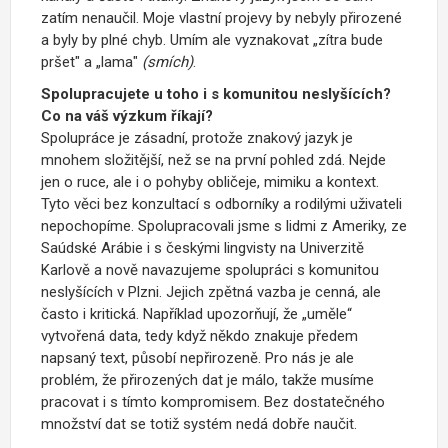
zatím nenaučil. Moje vlastní projevy by nebyly přirozené
a byly by plné chyb. Umím ale vyznakovat „zítra bude
pršet" a „lama"
(smích)
.
Spolupracujete u toho i s komunitou neslyšících?
Co na váš výzkum říkají?
Spolupráce je zásadní, protože znakový jazyk je
mnohem složitější, než se na první pohled zdá. Nejde
jen o ruce, ale i o pohyby obličeje, mimiku a kontext.
Tyto věci bez konzultací s odborníky a rodilými uživateli
nepochopíme. Spolupracovali jsme s lidmi z Ameriky, ze
Saúdské Arábie i s českými lingvisty na Univerzitě
Karlově a nově navazujeme spolupráci s komunitou
neslyšících v Plzni. Jejich zpětná vazba je cenná, ale
často i kritická. Například upozorňují, že „uměle“
vytvořená data, tedy když někdo znakuje předem
napsaný text, působí nepřirozeně. Pro nás je ale
problém, že přirozených dat je málo, takže musíme
pracovat i s tímto kompromisem. Bez dostatečného
množství dat se totiž systém nedá dobře naučit.