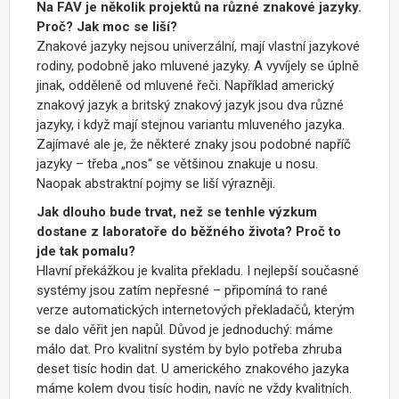
Na FAV je několik projektů na různé znakové jazyky.
Proč? Jak moc se liší?
Znakové jazyky nejsou univerzální, mají vlastní jazykové
rodiny, podobně jako mluvené jazyky. A vyvíjely se úplně
jinak, odděleně od mluvené řeči. Například americký
znakový jazyk a britský znakový jazyk jsou dva různé
jazyky, i když mají stejnou variantu mluveného jazyka.
Zajímavé ale je, že některé znaky jsou podobné napříč
jazyky – třeba „nos“ se většinou znakuje u nosu.
Naopak abstraktní pojmy se liší výrazněji.
Jak dlouho bude trvat, než se tenhle výzkum
dostane z laboratoře do běžného života? Proč to
jde tak pomalu?
Hlavní překážkou je kvalita překladu. I nejlepší současné
systémy jsou zatím nepřesné – připomíná to rané
verze automatických internetových překladačů, kterým
se dalo věřit jen napůl. Důvod je jednoduchý: máme
málo dat. Pro kvalitní systém by bylo potřeba zhruba
deset tisíc hodin dat. U amerického znakového jazyka
máme kolem dvou tisíc hodin, navíc ne vždy kvalitních.