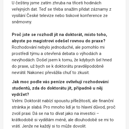
U češtiny jsme zatím zhruba na třiceti hodinách
veřejných dat. Teď se třeba snažím přidat záznamy z
vysílání České televize nebo tiskové konference ze
sněmovny.
Proč jste se rozhodl jít na doktorát, místo toho,
abyste po magistrovi odešel rovnou do praxe?
Rozhodování nebylo jednoduché, ale pomohlo mi
prostředí týmu a otevřená debata o výhodách a
nevýhodách. Došel jsem k tomu, že kdybych šel hned
do praxe, už bych se k doktorátu pravděpodobně
nevrátil. Nakonec převážila chuť to zkusit.
Jak moc podle vás peníze ovlivňují rozhodování
studentů, zda do doktorátu jít, případně u něj
vydržet?
Velmi. Doktorát nabízí spoustu příležitostí, ale finanční
stránka je slabá. Pro mnoho lidí je to hlavní důvod, proč
zvolí praxi. Dá se na to dívat jako na investici –
krátkodobě si vydělám méně, ale dlouhodobě se mi to
vrátí. Jenže ne každý si to může dovolit.