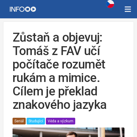
Zůstaň a objevuj:
Tomáš z FAV učí
počítače rozumět
rukám a mimice.
Cílem je překlad
znakového jazyka
Seriál
Studující
Věda a výzkum