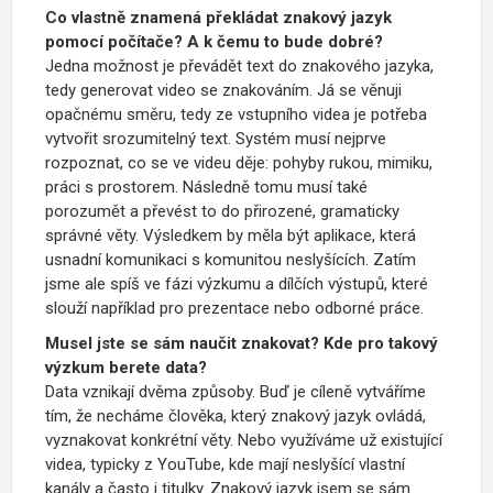
Co vlastně znamená překládat znakový jazyk
pomocí počítače? A k čemu to bude dobré?
Jedna možnost je převádět text do znakového jazyka,
tedy generovat video se znakováním. Já se věnuji
opačnému směru, tedy ze vstupního videa je potřeba
vytvořit srozumitelný text. Systém musí nejprve
rozpoznat, co se ve videu děje: pohyby rukou, mimiku,
práci s prostorem. Následně tomu musí také
porozumět a převést to do přirozené, gramaticky
správné věty. Výsledkem by měla být aplikace, která
usnadní komunikaci s komunitou neslyšících. Zatím
jsme ale spíš ve fázi výzkumu a dílčích výstupů, které
slouží například pro prezentace nebo odborné práce.
Musel jste se sám naučit znakovat? Kde pro takový
výzkum berete data?
Data vznikají dvěma způsoby. Buď je cíleně vytváříme
tím, že necháme člověka, který znakový jazyk ovládá,
vyznakovat konkrétní věty. Nebo využíváme už existující
videa, typicky z YouTube, kde mají neslyšící vlastní
kanály a často i titulky. Znakový jazyk jsem se sám