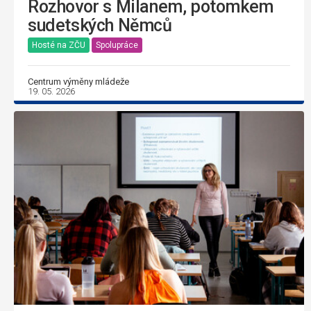
Rozhovor s Milanem, potomkem
sudetských Němců
Hosté na ZČU
Spolupráce
Centrum výměny mládeže
19. 05. 2026