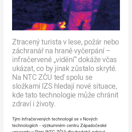
Ztracený turista v lese, požár nebo
záchranář na hraně vyčerpání –
infračervené „vidění“ dokáže včas
ukázat, co by jinak zůstalo skryté.
Na NTC ZČU teď spolu se
složkami IZS hledají nové situace,
kde tato technologie může chránit
zdraví i životy.
Tým Infračervených technologií se v Nových
technologiích - výzkumném centru Západočeské
univerzity v Plzni (NTC ZČU) dlouhodobě zabývá