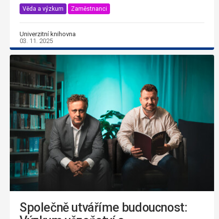
Věda a výzkum
Zaměstnanci
Univerzitní knihovna
03. 11. 2025
Společně utváříme budoucnost: