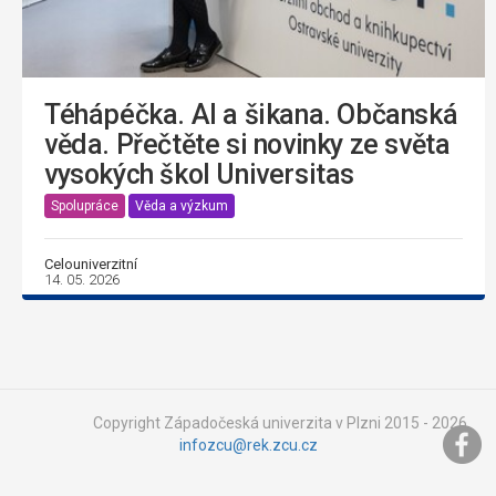
Téhápéčka. AI a šikana. Občanská
věda. Přečtěte si novinky ze světa
vysokých škol Universitas
Spolupráce
Věda a výzkum
Celouniverzitní
14. 05. 2026
Copyright Západočeská univerzita v Plzni 2015 - 2026,
infozcu@rek.zcu.cz