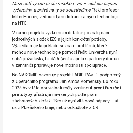
Možností využití je ale mnohem víc – zdaleka nejsou
vyčerpány, a právě na ty se soustředíme,“
řekl profesor
Milan Honner, vedoucí týmu Infračervených technologií
na NTC.
V rámci projektu výzkumníci detailně poznali práci
jednotlivých složek IZS a jejich konkrétní potřeby.
Výsledkem je kupříkladu seznam problémů, které
mohou nové technologie pomoci řešit. Univerzita nyní
sbírá požadavky, hledá řešení a spolu s partnery doma i
v zahraničí připravuje nové možnosti spolupráce.
Na NAKOMIR navazuje projekt LABIR-PAV-2, podpořený
z Operačního programu Jan Amos Komenský. Do roku
2028 by v této souvislosti měly vzniknout
první funkční
prototypy přístrojů
navržených podle přání
záchranných složek. Tým už nyní vítá nové nápady – ať
už z Plzeňského kraje, nebo odkudkoliv z ČR.