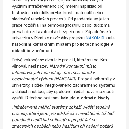
využitím infračerveného (IR) měření například při
testování a identifikaci vlastností materiálů nebo
sledování tepelných procesů. Od pandemie se jejich
práce rozšířila i na termodiagnostiku osob, tudíž má
přesah do zdravotnictví i bezpečnosti
.
Západočeská
univerzita v Plzni se
navíc díky projektu
NAKOMIR
stala
národním kontaktním místem pro IR technologie v
oblasti bezpečnosti
.
Právě zakončený dvouletý projekt, kterému se tým
věnoval, nesl název
Národní kontaktní místo
infračervených technologií pro mezinárodní
bezpečnostní výzkum (NAKOMIR)
. Propojil odborníky z
univerzity, složek integrovaného záchranného systému
a dalších institucí, aby společně hledali nové možnosti
využití IR technologií tam,
kde jde o zdraví a životy
.
„Infračervené měřicí systémy dokáží
„
vidět" tepelné
procesy, které jsou pro lidské oko neviditelné. Už teď
pomáhají například policistům při pátrání po
ztracených osobách nebo hasičům při hašení požárů.