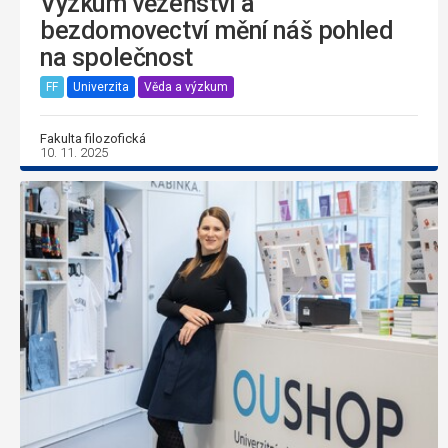
Výzkum vězeňství a
bezdomovectví mění náš pohled
na společnost
FF
Univerzita
Věda a výzkum
Fakulta filozofická
10. 11. 2025