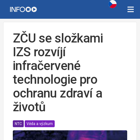
ZČU se složkami
IZS rozvíjí
infračervené
technologie pro
ochranu zdraví a
životů
NTC
Věda a výzkum