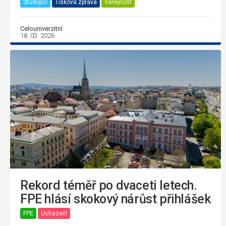
Studující
Tisková zpráva
Veřejnost
Celouniverzitní
18. 03. 2026
Rekord téměř po dvaceti letech.
FPE hlásí skokový nárůst přihlášek
FPE
Uchazeči