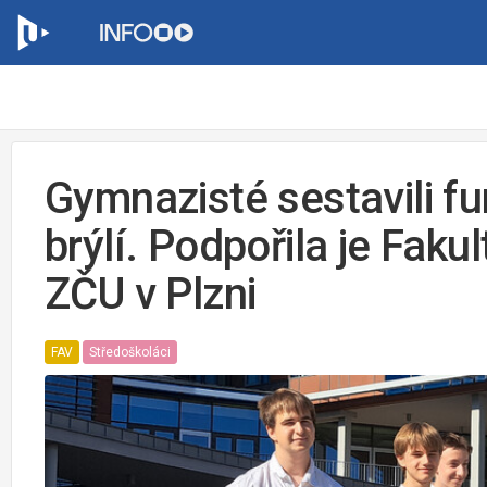
Gymnazisté sestavili f
brýlí. Podpořila je Faku
ZČU v Plzni
FAV
Středoškoláci