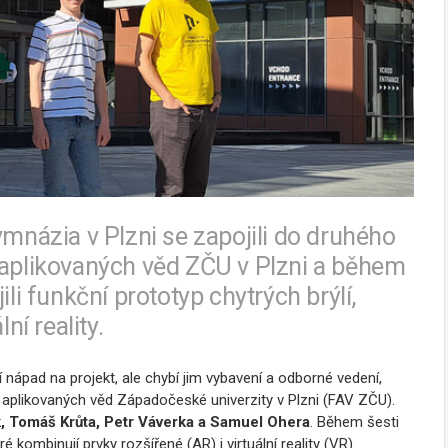
ymnázia v Plzni se zapojili do druhého
 aplikovaných věd ZČU v Plzni a během
li funkční prototyp chytrých brýlí,
ní reality.
jí nápad na projekt, ale chybí jim vybavení a odborné vedení,
y aplikovaných věd Západočeské univerzity v Plzni (FAV ZČU).
, Tomáš Krůta, Petr Váverka a Samuel Ohera
. Během šesti
é kombinují prvky rozšířené (AR) i virtuální reality (VR).