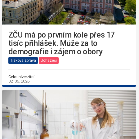
ZČU má po prvním kole přes 17
tisíc přihlášek. Může za to
demografie i zájem o obory
Tisková zpráva
Uchazeči
Celouniverzitní
02. 06. 2026