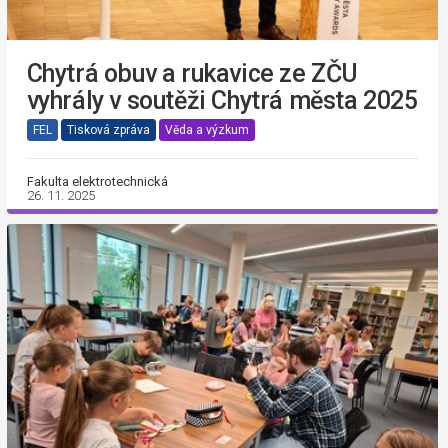
Chytrá obuv a rukavice ze ZČU
vyhrály v soutěži Chytrá města 2025
FEL
Tisková zpráva
Věda a výzkum
Fakulta elektrotechnická
26. 11. 2025