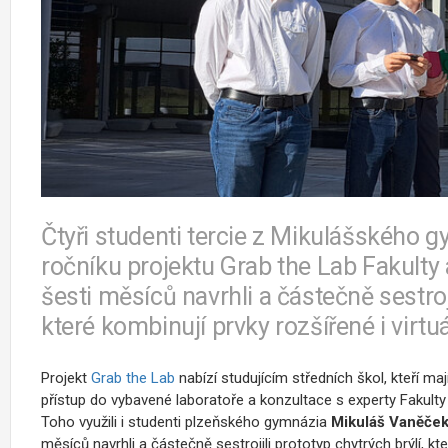
Čtyři studenti tercie z Mikulášského g
ročníku projektu Grab the Lab Fakulty
šesti měsíců navrhli a částečně sestroji
které kombinují prvky rozšířené i virtuál
Projekt
Grab the Lab
nabízí studujícím středních škol, kteří ma
přístup do vybavené laboratoře a konzultace s experty Fakult
Toho využili i studenti plzeňského gymnázia
Mikuláš Vaněček
měsíců navrhli a částečně sestrojili prototyp chytrých brýlí, kter