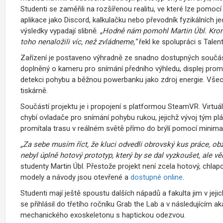
Studenti se zaměřili na rozšířenou realitu, ve které lze pomoc
aplikace jako Discord, kalkulačku nebo převodník fyzikálních j
výsledky vypadají slibně.
„Hodně nám pomohl Martin Úbl. Kromě
toho nenaložili víc, než zvládneme,”
řekl ke spolupráci s Tal
Zařízení je postaveno výhradně ze snadno dostupných součás
doplněný o kameru pro snímání předního výhledu, displej promí
detekci pohybu a běžnou powerbanku jako zdroj energie. Vš
tiskárně.
Součástí projektu je i propojení s platformou SteamVR. Virtuální
chybí ovladače pro snímání pohybu rukou, jejichž vývoj tým plánu
promítala trasu v reálném světě přímo do brýlí pomocí minim
„Za sebe musím říct, že kluci odvedli obrovský kus práce, obz
nebyl úplně hotový prototyp, který by se dal vyzkoušet, ale v
studenty Martin Úbl. Přestože projekt není zcela hotový, chlapc
modely a návody jsou otevřené a
dostupné online
.
Studenti mají ještě spoustu dalších nápadů a fakulta jim v jeji
se přihlásil do třetího ročníku Grab the Lab a v následujícím
mechanického exoskeletonu s haptickou odezvou.