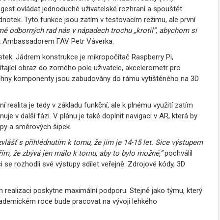
í gest ovládat jednoduché uživatelské rozhraní a spouštět
ednotek. Tyto funkce jsou zatím v testovacím režimu, ale první
 odborných rad nás v nápadech trochu „krotil”, abychom si
ent Ambassadorem FAV Petr Váverka.
tek. Jádrem konstrukce je mikropočítač Raspberry Pi,
tající obraz do zorného pole uživatele, akcelerometr pro
echny komponenty jsou zabudovány do rámu vytištěného na 3D
 realita je tedy v základu funkční, ale k plnému využití zatím
je v další fázi. V plánu je také doplnit navigaci v AR, která by
apy a směrových šipek.
vlášť s přihlédnutím k tomu, že jim je 14-15 let. Sice výstupem
ěřím, že zbývá jen málo k tomu, aby to bylo možné,”
pochválil
i se rozhodli své výstupy sdílet veřejně. Zdrojové kódy, 3D
ch realizaci poskytne maximální podporu. Stejně jako týmu, který
 akademickém roce bude pracovat na vývoji lehkého