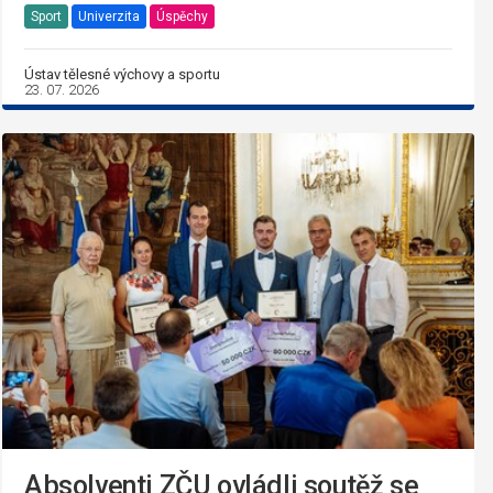
Sport
Univerzita
Úspěchy
Ústav tělesné výchovy a sportu
23. 07. 2026
Absolventi ZČU ovládli soutěž se