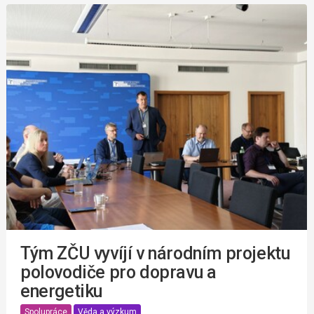
Tým ZČU vyvíjí v národním projektu
polovodiče pro dopravu a
energetiku
Spolupráce
Věda a výzkum