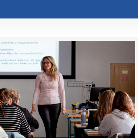
opyright Západočeská univerzita v Plzni 2015 - 2026,
infozcu@rek.zcu.