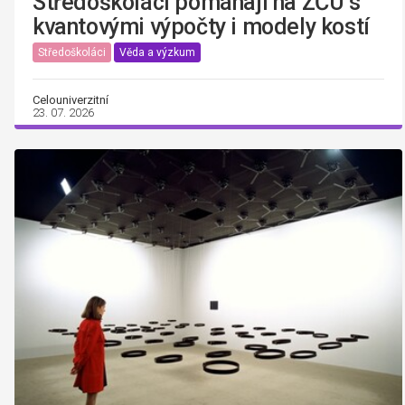
Středoškoláci pomáhají na ZČU s
kvantovými výpočty i modely kostí
Středoškoláci
Věda a výzkum
Celouniverzitní
23. 07. 2026