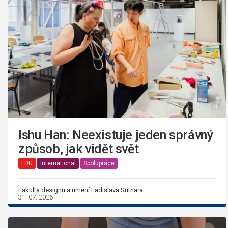
Ishu Han: Neexistuje jeden správný
způsob, jak vidět svět
FDU
International
Spolupráce
Fakulta designu a umění Ladislava Sutnara
31. 07. 2026