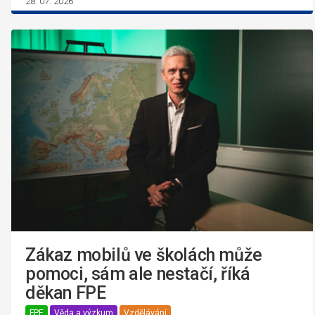
28. 07. 2026
Zákaz mobilů ve školách může
pomoci, sám ale nestačí, říká
děkan FPE
FPE
Věda a výzkum
Vzdělávání