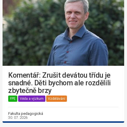
Komentář: Zrušit devátou třídu je
snadné. Děti bychom ale rozdělili
zbytečně brzy
FPE
Věda a výzkum
Vzdělávání
Fakulta pedagogická
30. 07. 2026