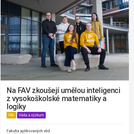
Na FAV zkoušejí umělou inteligenci
z vysokoškolské matematiky a
logiky
FAV
Věda a výzkum
Fakulta aplikovaných věd