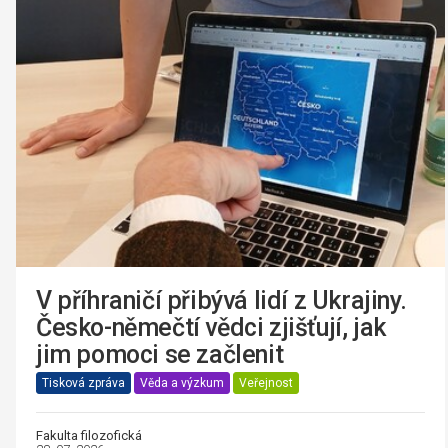
V příhraničí přibývá lidí z Ukrajiny.
Česko-němečtí vědci zjišťují, jak
jim pomoci se začlenit
Tisková zpráva
Věda a výzkum
Veřejnost
Fakulta filozofická