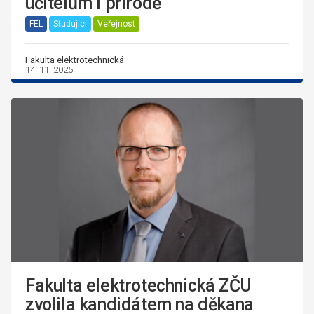
učitelům i přírodě
FEL
Studující
Veřejnost
Fakulta elektrotechnická
14. 11. 2025
Fakulta elektrotechnická ZČU
zvolila kandidátem na děkana