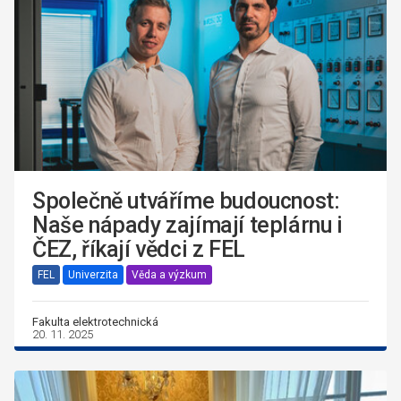
Společně utváříme budoucnost:
Naše nápady zajímají teplárnu i
ČEZ, říkají vědci z FEL
FEL
Univerzita
Věda a výzkum
Fakulta elektrotechnická
20. 11. 2025