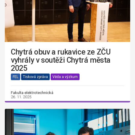
Chytrá obuv a rukavice ze ZČU
vyhrály v soutěži Chytrá města
2025
FEL
Tisková zpráva
Věda a výzkum
Fakulta elektrotechnická
26. 11. 2025