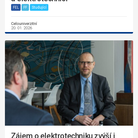
FEL
FF
Studující
Celouniverzitní
20. 01. 2026
Zájem o elektrotechniku zvýší i