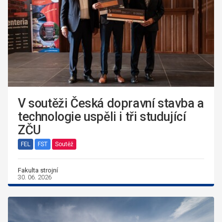
V soutěži Česká dopravní stavba a
technologie uspěli i tři studující
ZČU
FEL
FST
Soutěž
Fakulta strojní
30. 06. 2026