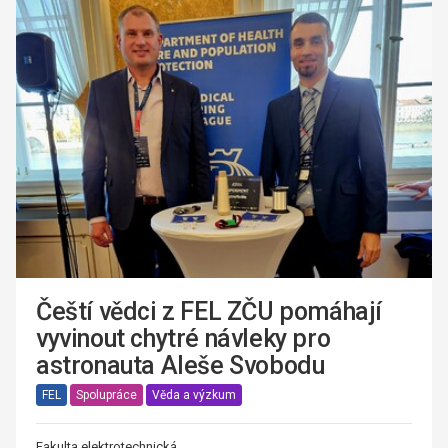
Čeští vědci z FEL ZČU pomáhají
vyvinout chytré návleky pro
astronauta Aleše Svobodu
FEL
Spolupráce
Věda a výzkum
Fakulta elektrotechnická