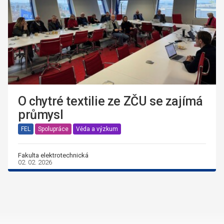
O chytré textilie ze ZČU se zajímá
průmysl
FEL
Spolupráce
Věda a výzkum
Fakulta elektrotechnická
02. 02. 2026