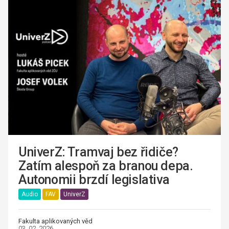
UniverZ: Tramvaj bez řidiče?
Zatím alespoň za branou depa.
Autonomii brzdí legislativa
Audio
FAV
UniverZ
Fakulta aplikovaných věd
03. 02. 2026