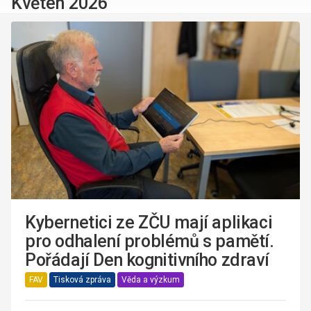
Květen 2026
Kybernetici ze ZČU mají aplikaci
pro odhalení problémů s pamětí.
Pořádají Den kognitivního zdraví
FAV
Tisková zpráva
Věda a výzkum