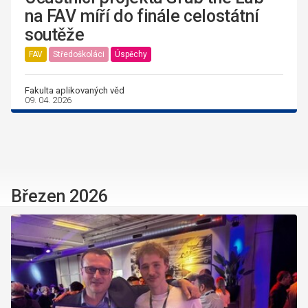
na FAV míří do finále celostátní
soutěže
FAV
Středoškoláci
Úspěchy
Fakulta aplikovaných věd
09. 04. 2026
Březen 2026