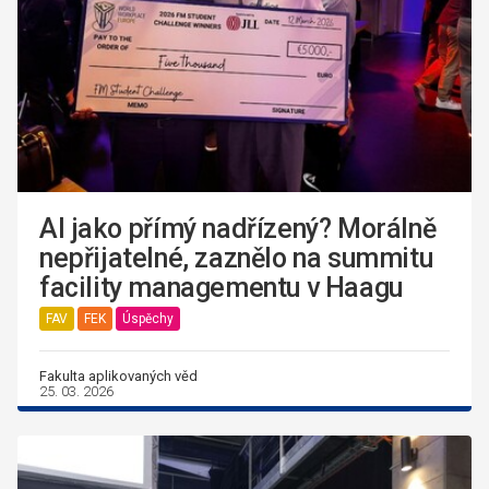
AI jako přímý nadřízený? Morálně
nepřijatelné, zaznělo na summitu
facility managementu v Haagu
FAV
FEK
Úspěchy
Fakulta aplikovaných věd
25. 03. 2026