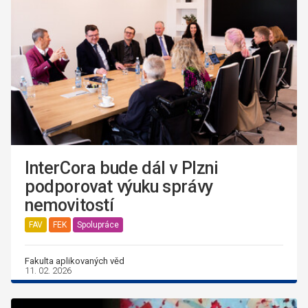
InterCora bude dál v Plzni
podporovat výuku správy
nemovitostí
FAV
FEK
Spolupráce
Fakulta aplikovaných věd
11. 02. 2026