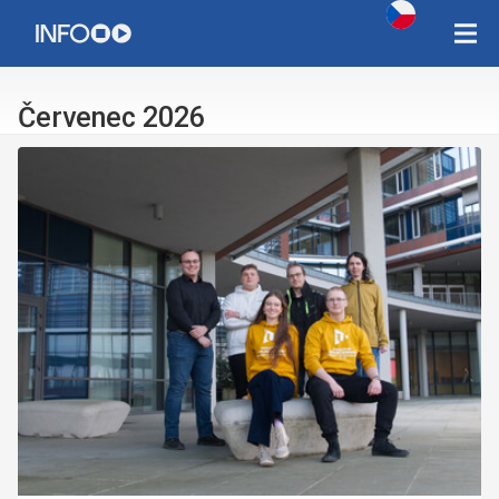
Copyright Západočeská univerzita v Plzni 2015 - 2026,
infozcu@rek.zcu.cz
Červenec 2026