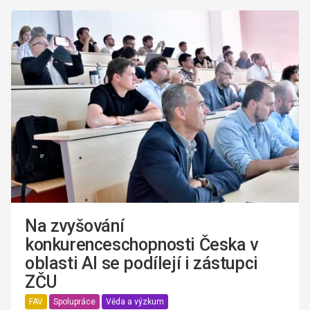
Na zvyšování
konkurenceschopnosti Česka v
oblasti AI se podílejí i zástupci
ZČU
FAV
Spolupráce
Věda a výzkum