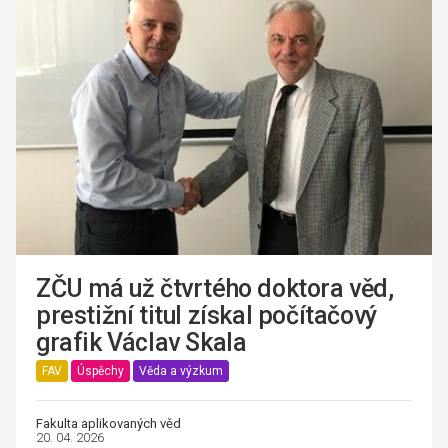
ZČU má už čtvrtého doktora věd,
prestižní titul získal počítačový
grafik Václav Skala
FAV
Úspěchy
Věda a výzkum
Fakulta aplikovaných věd
20. 04. 2026