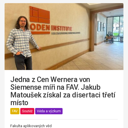
Jedna z Cen Wernera von
Siemense míři na FAV. Jakub
Matoušek získal za disertaci třetí
místo
FAV
Soutěž
Věda a výzkum
Fakulta aplikovaných věd