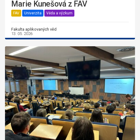
Marie Kunešová z FAV
FAV
Univerzita
Věda a výzkum
Fakulta aplikovaných věd
13. 05. 2026