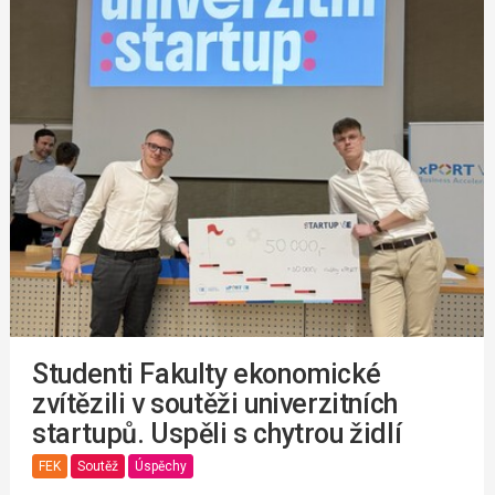
Studenti Fakulty ekonomické
zvítězili v soutěži univerzitních
startupů. Uspěli s chytrou židlí
FEK
Soutěž
Úspěchy