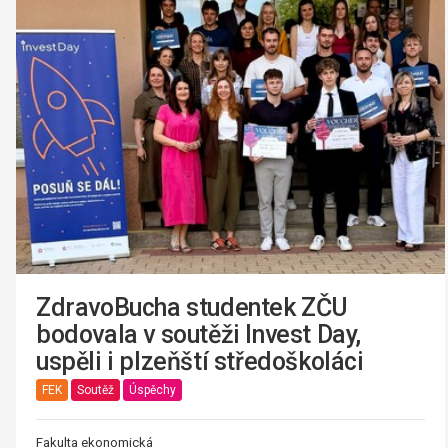
ZdravoBucha studentek ZČU
bodovala v soutěži Invest Day,
uspěli i plzeňští středoškoláci
FEK
Soutěž
Úspěchy
Fakulta ekonomická