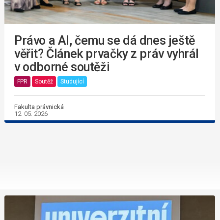
Právo a AI, čemu se dá dnes ještě
věřit? Článek prvačky z práv vyhrál
v odborné soutěži
FPR
Soutěž
Studující
Fakulta právnická
12. 05. 2026