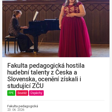
Fakulta pedagogická hostila
hudební talenty z Česka a
Slovenska, ocenění získali i
studující ZČU
FPE
Soutěž
Úspěchy
Fakulta pedagogická
23. 06. 2026