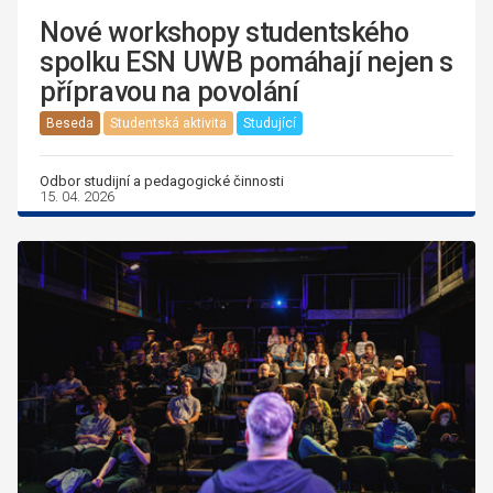
Nové workshopy studentského
spolku ESN UWB pomáhají nejen s
přípravou na povolání
Beseda
Studentská aktivita
Studující
Odbor studijní a pedagogické činnosti
15. 04. 2026