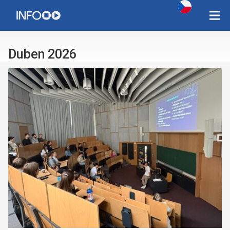
Copyright Západočeská univerzita v Plzni 2015 - 2026,
infozcu@rek.zcu.cz
Duben 2026