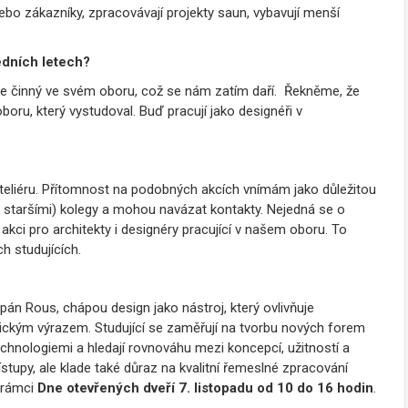
nebo zákazníky, zpracovávají projekty saun, vybavují menší
edních letech?
 je činný ve svém oboru, což se nám zatím daří. Řekněme, že
boru, který vystudoval. Buď pracují jako designéři v
eliéru. Přítomnost na podobných akcích vnímám jako důležitou
ě staršími) kolegy a mohou navázat kontakty. Nejedná se o
akci pro architekty i designéry pracující v našem oboru. To
h studujících.
ěpán Rous, chápou design jako nástroj, který ovlivňuje
tickým výrazem. Studující se zaměřují na tvorbu nových forem
technologiemi a hledají rovnováhu mezi koncepcí, užitností a
stupy, ale klade také důraz na kvalitní řemeslné zpracování
v rámci
Dne otevřených dveří 7. listopadu od 10 do 16 hodin
.