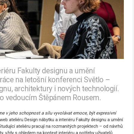
teriéru Fakulty designu a umění
ráce na letošní konferenci Světlo –
gnu, architektury i nových technologií.
jeho vedoucím Štěpánem Rousem.
me v jeho schopnost a sílu vyvolávat emoce, být expresivní
web ateliéru Design nábytku a interiéru Fakulty designu a umění
tudující ateliéru pracují na rozmanitých projektech – od návrhů
, vždy s ohledem na kontext interiéru a potřeby uživatelů.