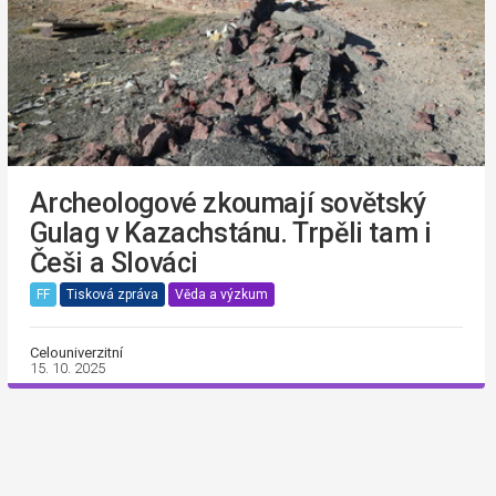
Archeologové zkoumají sovětský
Gulag v Kazachstánu. Trpěli tam i
Češi a Slováci
FF
Tisková zpráva
Věda a výzkum
Celouniverzitní
15. 10. 2025