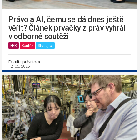
Právo a AI, čemu se dá dnes ještě
věřit? Článek prvačky z práv vyhrál
v odborné soutěži
FPR
Soutěž
Studující
Fakulta právnická
12. 05. 2026