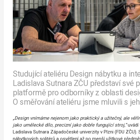
Studující ateliéru Design nábytku a in
Ladislava Sutnara ZČU představí své p
platformě pro odborníky z oblasti desi
O směřování ateliéru jsme mluvili s 
„Design vnímáme nejenom jako praktický a užitečný, ale věří
jako umělecké dílo, precizní jako dobře fungující stroj,“
uvádí 
Ladislava Sutnara Západočeské univerzity v Plzni (FDU ZČU). S
nábytkových solitérů a osvětlení až po menší užitkové předměty