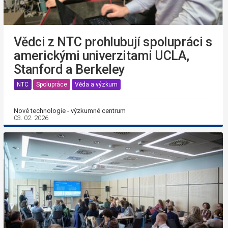
Vědci z NTC prohlubují spolupráci s
americkými univerzitami UCLA,
Stanford a Berkeley
NTC
Spolupráce
Věda a výzkum
Nové technologie - výzkumné centrum
03. 02. 2026