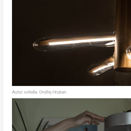
Autor svítidla: Ondřej Hruban