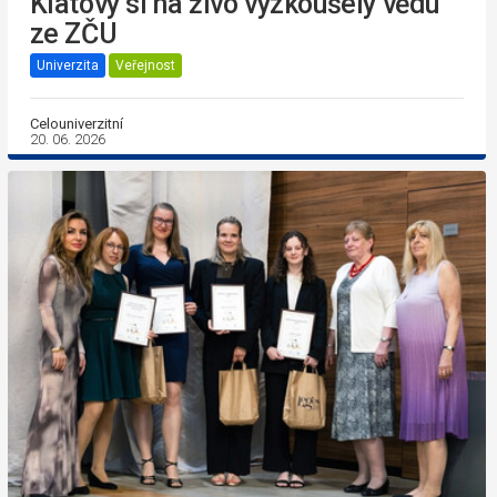
Klatovy si na živo vyzkoušely vědu
ze ZČU
Univerzita
Veřejnost
Celouniverzitní
20. 06. 2026