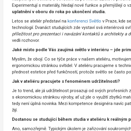
Experimentují s materiály, hledají nové funkce a přemýšlejí o
uplatnění v oboru do roka po ukončení studia.
Letos se ateliér představí na
konferenci Světlo
v Praze, kde se 
technologií. Dvanáct studujících zde vystaví svá interiérová sv
příležitost pro prezentaci i navázání kontaktů s architekty a d
vedli rozhovor.
Jaké místo podle Vás zaujímá světlo v interiéru – jde pri
Myslím, že obojí. Co se týče práce v našem ateliéru, motivujeme 
ergonomickou stránkou svítidel. V ateliéru pracujeme s techn
přednost estetice před funkčností, protože světlo se často p
Jak v ateliéru pracujete s fenoménem udržitelnosti?
Je to trend, ale já udržitelnost prosazuji od svých profesních 
s ekonomickou stránkou výroby, ať už jde o využití zbytků mate
tedy není úplná novinka. Mezi kompetence designéra navíc patří
žijí.
Dostanou se studující během studia v ateliéru k reálným
Ano, samozřejmě. Typickým úkolem je zařizování soukromých n