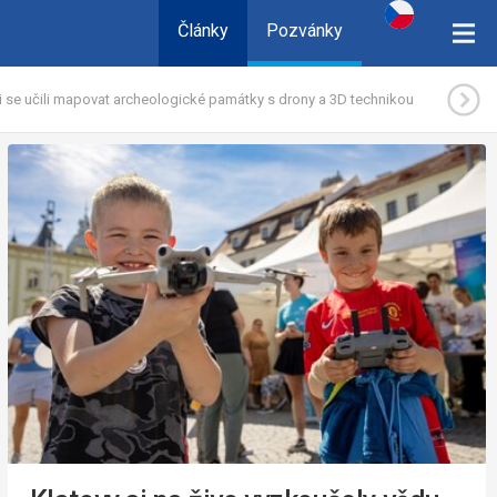
Články
Pozvánky
 se učili mapovat archeologické památky s drony a 3D technikou