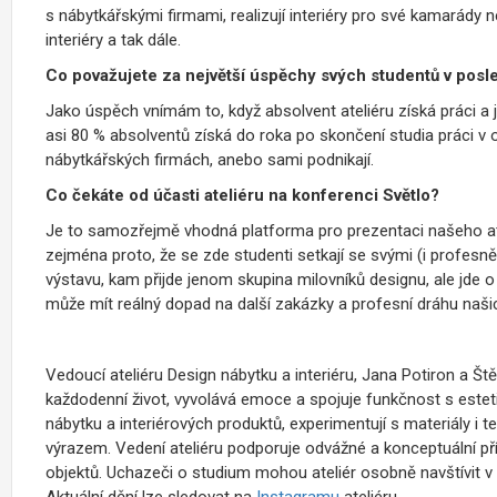
s nábytkářskými firmami, realizují interiéry pro své kamarády 
interiéry a tak dále.
Co považujete za největší úspěchy svých studentů v posl
Jako úspěch vnímám to, když absolvent ateliéru získá práci a
asi 80 % absolventů získá do roka po skončení studia práci v o
nábytkářských firmách, anebo sami podnikají.
Co čekáte od účasti ateliéru na konferenci Světlo?
Je to samozřejmě vhodná platforma pro prezentaci našeho at
zejména proto, že se zde studenti setkají se svými (i profesn
výstavu, kam přijde jenom skupina milovníků designu, ale jde o 
může mít reálný dopad na další zakázky a profesní dráhu našic
Vedoucí ateliéru Design nábytku a interiéru, Jana Potiron a Št
každodenní život, vyvolává emoce a spojuje funkčnost s este
nábytku a interiérových produktů, experimentují s materiály i 
výrazem. Vedení ateliéru podporuje odvážné a konceptuální pří
objektů. Uchazeči o studium mohou ateliér osobně navštívit 
Aktuální dění lze sledovat na
Instagramu
ateliéru.