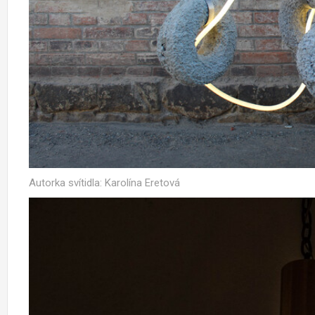
Autorka svítidla: Karolína Eretová