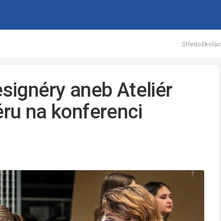
Středoškoláci
esignéry aneb Ateliér
éru na konferenci