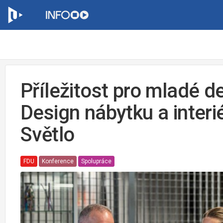
Příležitost pro mladé d
Design nábytku a interi
Světlo
FDU
Konference
Spolupráce