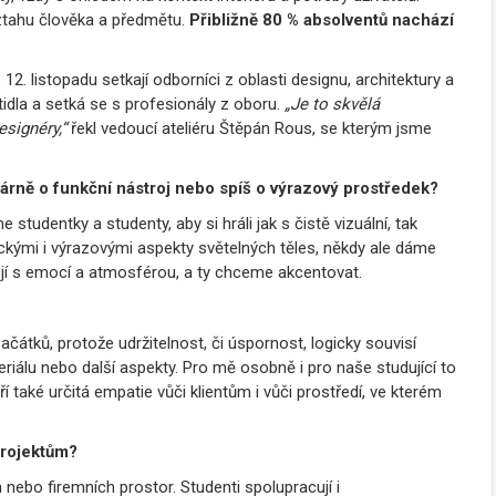
 vztahu člověka a předmětu.
Přibližně 80 % absolventů nachází
12. listopadu setkají odborníci z oblasti designu, architektury a
ítidla a setká se s profesionály z oboru.
„Je to skvělá
esignéry,“
řekl vedoucí ateliéru Štěpán Rous, se kterým jsme
márně o funkční nástroj nebo spíš o výrazový prostředek?
studentky a studenty, aby si hráli jak s čistě vizuální, tak
ickými i výrazovými aspekty světelných těles, někdy ale dáme
ojí s emocí a atmosférou, a ty chceme akcentovat.
začátků, protože udržitelnost, či úspornost, logicky souvisí
riálu nebo další aspekty. Pro mě osobně i pro naše studující to
 také určitá empatie vůči klientům i vůči prostředí, ve kterém
 projektům?
ebo firemních prostor. Studenti spolupracují i