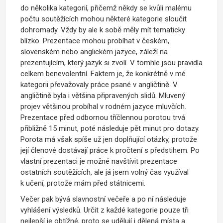
do několika kategorií, přičemž někdy se kvůli malému
počtu soutěžících mohou některé kategorie sloučit
dohromady. Vždy by ale k sobě měly mít tematicky
blízko. Prezentace mohou probíhat v českém,
slovenském nebo anglickém jazyce, záleží na
prezentujícím, který jazyk si zvolí. V tomhle jsou pravidla
celkem benevolentní. Faktem je, že konkrétně v mé
kategorii převažovaly práce psané v angličtině. V
angličtině byla i většina připravených slidů. Mluvený
projev většinou probíhal v rodném jazyce mluvčích.
Prezentace před odbornou tříčlennou porotou trvá
přibližně 15 minut, poté následuje pět minut pro dotazy.
Porota má však spíše už jen doplňující otázky, protože
její členové dostávají práce k pročtení s předstihem. Po
vlastní prezentaci je možné navštívit prezentace
ostatních soutěžících, ale já jsem volný čas využíval
k učení, protože mám před státnicemi.
Večer pak bývá slavnostní večeře a po ní následuje
vyhlášení výsledků. Určit z každé kategorie pouze tři
nejlepší je obtížné, proto se udělují i dělená místa a