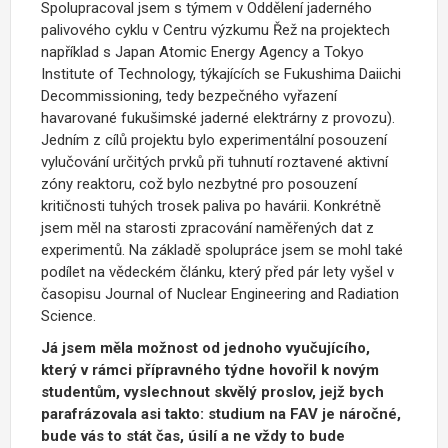
Spolupracoval jsem s týmem v Oddělení jaderného
palivového cyklu v Centru výzkumu Řež na projektech
například s Japan Atomic Energy Agency a Tokyo
Institute of Technology, týkajících se Fukushima Daiichi
Decommissioning, tedy bezpečného vyřazení
havarované fukušimské jaderné elektrárny
z provozu).
Jedním z cílů projektu bylo experimentální posouzení
vylučování určitých prvků při tuhnutí roztavené aktivní
zóny reaktoru, což bylo nezbytné pro posouzení
kritičnosti tuhých trosek paliva po havárii. Konkrétně
jsem měl na starosti zpracování naměřených dat z
experimentů. Na základě spolupráce jsem se mohl také
podílet na vědeckém článku, který před pár lety vyšel v
časopisu Journal of Nuclear Engineering and Radiation
Science.
Já jsem měla možnost od jednoho vyučujícího,
který v rámci přípravného týdne hovořil k novým
studentům, vyslechnout skvělý proslov, jejž bych
parafrázovala asi takto: studium na FAV je náročné,
bude vás to stát čas, úsilí a ne vždy to bude