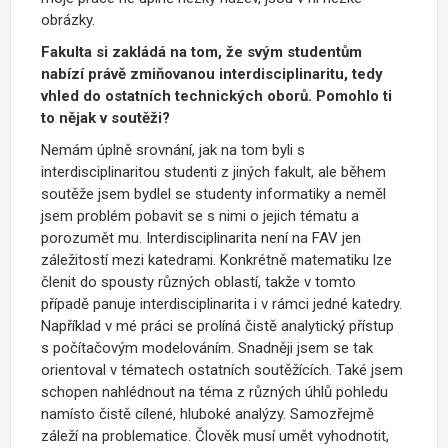
obrázky.
Fakulta si zakládá na tom, že svým studentům
nabízí právě zmiňovanou interdisciplinaritu, tedy
vhled do ostatních technických oborů. Pomohlo ti
to nějak v soutěži?
Nemám úplně srovnání, jak na tom byli s
interdisciplinaritou studenti z jiných fakult, ale během
soutěže jsem bydlel se studenty informatiky a neměl
jsem problém pobavit se s nimi o jejich tématu a
porozumět mu. Interdisciplinarita není na FAV jen
záležitostí mezi katedrami. Konkrétně matematiku lze
členit do spousty různých oblastí, takže v tomto
případě panuje interdisciplinarita i v rámci jedné katedry.
Například v mé práci se prolíná čistě analytický přístup
s počítačovým modelováním. Snadněji jsem se tak
orientoval v tématech ostatních soutěžících. Také jsem
schopen nahlédnout na téma z různých úhlů pohledu
namísto čistě cílené, hluboké analýzy. Samozřejmě
záleží na problematice. Člověk musí umět vyhodnotit,