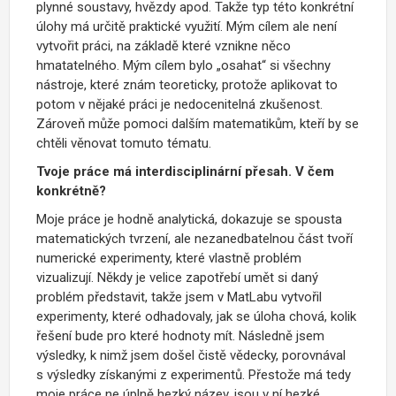
plynné soustavy, hvězdy apod. Takže typ této konkrétní
úlohy má určitě praktické využití. Mým cílem ale není
vytvořit práci, na základě které vznikne něco
hmatatelného. Mým cílem bylo „osahat“ si všechny
nástroje, které znám teoreticky, protože aplikovat to
potom v nějaké práci je nedocenitelná zkušenost.
Zároveň může pomoci dalším matematikům, kteří by se
chtěli věnovat tomuto tématu.
Tvoje práce má interdisciplinární přesah. V čem
konkrétně?
Moje práce je hodně analytická, dokazuje se spousta
matematických tvrzení, ale nezanedbatelnou část tvoří
numerické experimenty, které vlastně problém
vizualizují. Někdy je velice zapotřebí umět si daný
problém představit, takže jsem v MatLabu vytvořil
experimenty, které odhadovaly, jak se úloha chová, kolik
řešení bude pro které hodnoty mít. Následně jsem
výsledky, k nimž jsem došel čistě vědecky, porovnával
s výsledky získanými z experimentů. Přestože má tedy
moje práce ne úplně hezký název, jsou v ní hezké