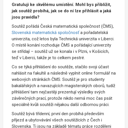
Gratuluji ke skvělému umístění. Mohl bys přiblížit,
jak soutěž probíhá, jak se do ní lze přihlásit a jaká
jsou pravidla?
Soutěž pořádá Česká matematická společnost (ČMS),
Slovenská matematická spoločnosť
a pořadatelská
univerzita, což letos byla Technická univerzita v Liberci.
O místě konání rozhoduje ČMS a pořádající univerzity
se střídají – soutěž už se konala i v Plzni, v Košicích,
teď v Liberci, takže je to celkem pestré.
Co se týká přihlášení do soutěže, stačilo svoji účast
nahlásit na fakultě a následně vyplnit online formulář na
webových stránkách ČMS. Soutěž je pro studenty
bakalářských a navazujících magisterských oborů, tudíž
přihlášení tam nejčastěji prezentují výsledky svých
závěrečných prací, protože nikdo nemá moc čas psát
speciálně kvůli soutěži nějakou další odbornou práci.
Soutěž bývá třídenní, první den probíhá především
příjezd a ubytovávání všech soutěžících z Čech i
Slovenska. Ti jsou na základě tématu práce rozděleni