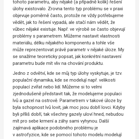
tohoto parametru, aby nějaké (a případně kolik) řešení
úlohy existovalo. Zrovna tento typ problému se v praxi
objevuje poměrně často, protože ne vždy potřebujeme
vědět, jak to řešení vypadá, ale stačí nám vědět, že
vůbec nějaké existuje. Např. ve výrobě se často objevují
problémy s parametrem. Můžeme nastavit vlastnosti
materiálu, délku nějakého komponentu a tohle vše
může reprezentovat právě parametr v nějaké úloze. My
se snažíme teoreticky popsat, jak konkrétní nastavení
parametru bude mít vliv na chování produktu.
Jedno z odvětví, kde se můj typ úlohy vyskytuje, je tzv.
populační dynamika, kde se modelují např. velikosti
populací zvířat nebo lidí. Můžeme si to velmi
zjednodušeně představit tak, že modelujeme populaci
lvů a gazel na ostrově. Parametrem v takové úloze by
byla schopnost lvů lovit, jak moc jsou dobří lovci. Kdyby
byli příliš dobří, tak všechny gazely uloví hned, nebudou
mít pro sebe krmení a záhy sami vyhynou. Další
zajímavá aplikace podobného problému je
v astrofyzice, kde se pomocí tohoto modelu modelují