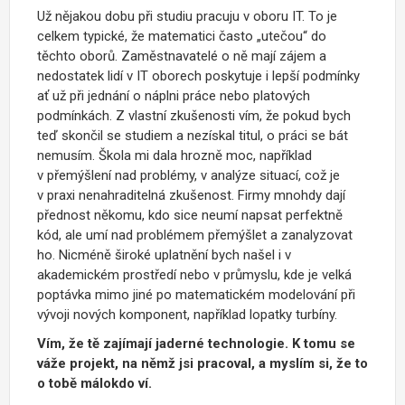
Už nějakou dobu při studiu pracuju v oboru IT. To je
celkem typické, že matematici často „utečou“ do
těchto oborů. Zaměstnavatelé o ně mají zájem a
nedostatek lidí v IT oborech poskytuje i lepší podmínky
ať už při jednání o náplni práce nebo platových
podmínkách. Z vlastní zkušenosti vím, že pokud bych
teď skončil se studiem a nezískal titul, o práci se bát
nemusím. Škola mi dala hrozně moc, například
v přemýšlení nad problémy, v analýze situací, což je
v praxi nenahraditelná zkušenost. Firmy mnohdy dají
přednost někomu, kdo sice neumí napsat perfektně
kód, ale umí nad problémem přemýšlet a zanalyzovat
ho. Nicméně široké uplatnění bych našel i v
akademickém prostředí nebo v průmyslu, kde je velká
poptávka mimo jiné po matematickém modelování při
vývoji nových komponent, například lopatky turbíny.
Vím, že tě zajímají jaderné technologie. K tomu se
váže projekt, na němž jsi pracoval, a myslím si, že to
o tobě málokdo ví.