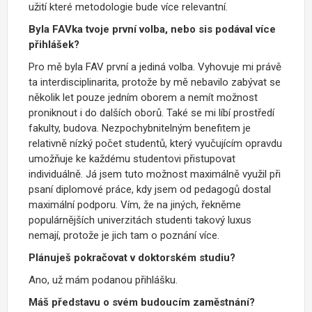
užití které metodologie bude více relevantní.
Byla FAVka tvoje první volba, nebo sis podával více
přihlášek?
Pro mě byla FAV první a jediná volba. Vyhovuje mi právě
ta interdisciplinarita, protože by mě nebavilo zabývat se
několik let pouze jedním oborem a nemít možnost
proniknout i do dalších oborů. Také se mi líbí prostředí
fakulty, budova. Nezpochybnitelným benefitem je
relativně nízký počet studentů, který vyučujícím opravdu
umožňuje ke každému studentovi přistupovat
individuálně. Já jsem tuto možnost maximálně využil při
psaní diplomové práce, kdy jsem od pedagogů dostal
maximální podporu. Vím, že na jiných, řekněme
populárnějších univerzitách studenti takový luxus
nemají, protože je jich tam o poznání více.
Plánuješ pokračovat v doktorském studiu?
Ano, už mám podanou přihlášku.
Máš představu o svém budoucím zaměstnání?