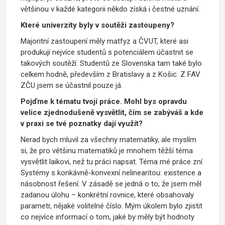
většinou v každé kategorii někdo získá i čestné uznání.
Které univerzity byly v soutěži zastoupeny?
Majoritní zastoupení měly matfyz a ČVUT, které asi
produkují nejvíce studentů s potenciálem účastnit se
takových soutěží. Studentů ze Slovenska tam také bylo
celkem hodně, především z Bratislavy a z Košic. Z FAV
ZČU jsem se účastnil pouze já.
Pojďme k tématu tvojí práce. Mohl bys opravdu
velice zjednodušeně vysvětlit, čím se zabýváš a kde
v praxi se tvé poznatky dají využít?
Nerad bych mluvil za všechny matematiky, ale myslím
si, že pro většinu matematiků je mnohem těžší téma
vysvětlit laikovi, než tu práci napsat. Téma mé práce zní
Systémy s konkávně-konvexní nelinearitou: existence a
násobnost řešení
. V zásadě se jedná o to, že jsem měl
zadanou úlohu – konkrétní rovnice, které obsahovaly
parametr, nějaké volitelné číslo. Mým úkolem bylo zjistit
co nejvíce informací o tom, jaké by měly být hodnoty