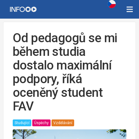
Od pedagogů se mi
během studia
dostalo maximální
podpory, říká
oceněný student
FAV
Studující
Úspěchy
Vzdělávání