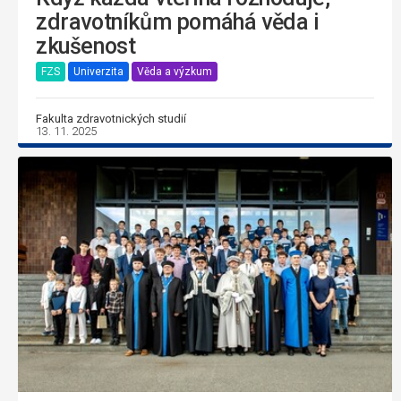
zdravotníkům pomáhá věda i
zkušenost
FZS
Univerzita
Věda a výzkum
Fakulta zdravotnických studií
13. 11. 2025