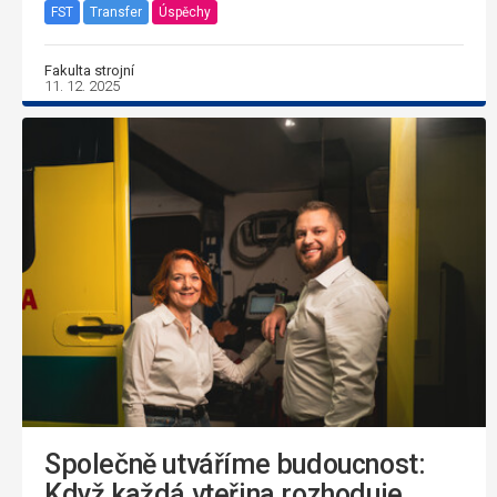
FST
Transfer
Úspěchy
Fakulta strojní
11. 12. 2025
Společně utváříme budoucnost:
Když každá vteřina rozhoduje,