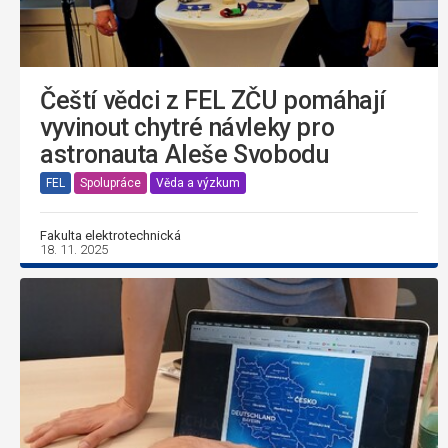
Čeští vědci z FEL ZČU pomáhají
vyvinout chytré návleky pro
astronauta Aleše Svobodu
FEL
Spolupráce
Věda a výzkum
Fakulta elektrotechnická
18. 11. 2025