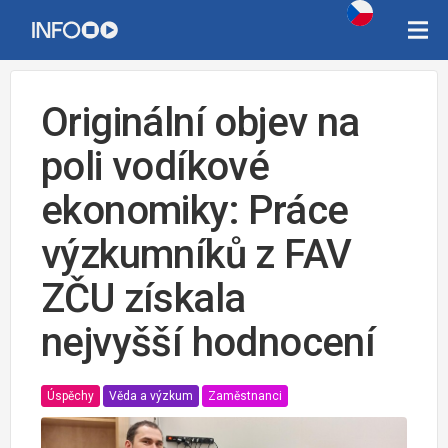
Originální objev na
poli vodíkové
ekonomiky: Práce
výzkumníků z FAV
ZČU získala
nejvyšší hodnocení
Úspěchy
Věda a výzkum
Zaměstnanci