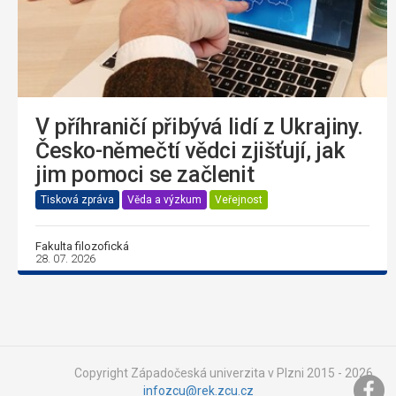
V příhraničí přibývá lidí z Ukrajiny.
Česko-němečtí vědci zjišťují, jak
jim pomoci se začlenit
Tisková zpráva
Věda a výzkum
Veřejnost
Fakulta filozofická
28. 07. 2026
Copyright Západočeská univerzita v Plzni 2015 - 2026,
infozcu@rek.zcu.cz