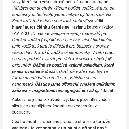
kovy, které jsou velice drahé nebo špatně dostupné.
„Kdybychom si chtěli všichni pořídit vodíkové auto se
současnými technologiemi, nebylo by to možné. Na
Zemi totiž jednoduše není tolik platiny,“
vysvětlil
hlavní autor
článku Stanislav
Haviar
z katedry fyziky
FAV ZČU.
„U nás se věnujeme vývoji materiálů pro
detekci vodíku (například co se týče čidel hlídajících
únik vodíku), která je důležitá pro bezpečný provoz
všech dílčích kroků vodíkové ekonomiky. V této práci
se nám podařilo využít pro detekci vodíku ‚obyčejný‘
oxid mědi.
Běžně se používá vzácné palladium, které
je nesrovnatelně dražší.
Oxid mědi ale musí být ve
formě nanočástic o velikosti přibližně deset
nanometrů.
Částice jsme připravili v našem unikátním
zařízení –
magnetronovém agregačním zdroji
,“
dodal.
Ačkoliv se jedná o základní výzkum, poznatky vědců
slibují dostupnější možnosti detekce vodíku v
budoucnu.
Oba hodnotitelé
oceněné
práce
se
shodli
na tom, že
výsledek je významný, originální a přinesl nové