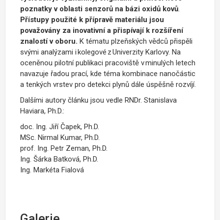
poznatky v oblasti senzorů na bázi oxidů kovů
.
Přístupy použité k přípravě materiálu jsou
považovány za inovativní a přispívají k rozšíření
znalostí v oboru.
K
t
é
matu plzeňských vědců přispěli
svými analýzami i kolegové z
Univerzity Karlovy
. Na
oceněnou pilotní publikaci pracoviště v minulých letech
navazuje řadou prací, kde téma kombinace nanočástic
a tenkých vrstev pro detekci plynů
dále
úspěšně rozvíjí.
Dalšími autory článku jsou vedle RNDr. Stanislava
Haviara, Ph.D.:
doc. Ing. Jiří Čapek, Ph.D.
MSc. Nirmal Kumar, Ph.D.
prof. Ing. Petr Zeman, Ph.D.
Ing. Šárka Batková, Ph.D.
Ing. Markéta Fialová
Galerie