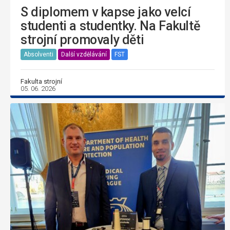
S diplomem v kapse jako velcí
studenti a studentky. Na Fakultě
strojní promovaly děti
Absolventi
Další vzdělávání
FST
Fakulta strojní
05. 06. 2026