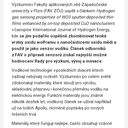
Výzkumníci Fakulty aplikovaných věd Západočeské
univerzity v Plzni (FAV ZČU) uspěli s článkem
Hydrogen
gas sensing properties of WO
3
sputter-deposited thin
films enhanced by on-top deposited
CuO
nanoclusters
v časopise International
Journal
of
Hydrogen
Energy
,
kde
se jim podařilo úspěšně zkombinovat tenké
vrstvy oxidu wolframu s nanočásticemi oxidu mědi a
použít je jako senzor vodíku
.
Článek odborníků
z FAV o přípravě senzorů získal nejvyšší možné
hodnocení
Rady pro výzkum, vývoj a inovace.
Vodíkové technologie v posledních dvaceti letech
zažívají nebývalý rozkvět. Výzkumníci po celém světě
zdokonalují materiály, které slouží pro výrobu,
skladování, přepravu i konečnou přeměnu vodíku na
elektrickou energii. Funkční materiály jsou známé
několik desítek let, vodíkový článek se užíval například
už na lodích Apollo, nicméně poptávka po nových
řešeních trvá.
Materiály, které fungují nejlépe, často obsahují vzácné